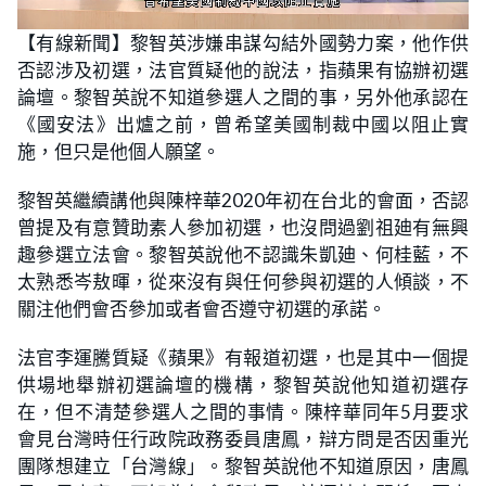
L
U
o
n
【有線新聞】黎智英涉嫌串謀勾結外國勢力案，他作供
a
m
d
u
否認涉及初選，法官質疑他的說法，指蘋果有協辦初選
e
t
d
e
:
論壇。黎智英說不知道參選人之間的事，另外他承認在
1
6
《國安法》出爐之前，曾希望美國制裁中國以阻止實
.
6
施，但只是他個人願望。
7
%
黎智英繼續講他與陳梓華2020年初在台北的會面，否認
曾提及有意贊助素人參加初選，也沒問過劉祖廸有無興
趣參選立法會。黎智英說他不認識朱凱廸、何桂藍，不
太熟悉岑敖暉，從來沒有與任何參與初選的人傾談，不
關注他們會否參加或者會否遵守初選的承諾。
法官李運騰質疑《蘋果》有報道初選，也是其中一個提
供場地舉辦初選論壇的機構，黎智英說他知道初選存
在，但不清楚參選人之間的事情。陳梓華同年5月要求
會見台灣時任行政院政務委員唐鳳，辯方問是否因重光
團隊想建立「台灣線」。黎智英說他不知道原因，唐鳳