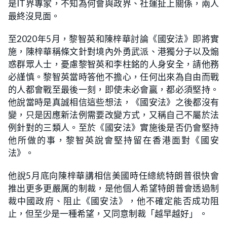
是IT界專家，不知為何會與政界、社運扯上關係，兩人
最終沒見面。
至2020年5月，黎智英和陳梓華討論《國安法》即將實
施，陳梓華稱條文針對境內外勇武派、港獨分子以及煽
惑群眾人士，憂慮黎智英和李柱銘的人身安全，請他務
必謹慎。黎智英當時答他不擔心，任何出來為自由而戰
的人都會戰至最後一刻，即使未必會贏，都必須堅持。
他說當時是真誠相信這些想法，《國安法》之後都沒有
變，只是因應新法例需要改變方式，又稱自己不屬於法
例針對的三類人。至於《國安法》實施後是否仍會堅持
他所做的事，黎智英說會堅持留在香港面對《國安
法》。
他說5月底向陳梓華講相信美國時任總統特朗普很快會
推出更多更嚴厲的制裁，是他個人希望特朗普會透過制
裁中國政府、阻止《國安法》，他不確定能否成功阻
止，但至少是一種希望，又同意制裁「越早越好」 。