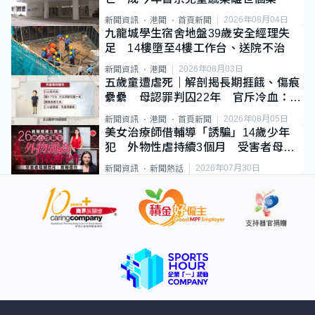
2026年08月04日
新聞資訊
港聞
首頁新聞
九龍城學生宿舍地盤39歲安全經理失
足 14樓墮至4樓工作台、送院不治
2026年08月03日
新聞資訊
港聞
五歲童遭虐死｜解剖揭長期捱餓、傷痕
纍纍 母認罪判囚22年 官斥冷血：同
類案最惡劣
2026年08月05日
新聞資訊
港聞
首頁新聞
美女治療師借輔導「誘騙」14歲少年
犯 外物性虐持續3個月 受害者母：
要保護其他人
2026年07月30日
新聞資訊
新聞熱話