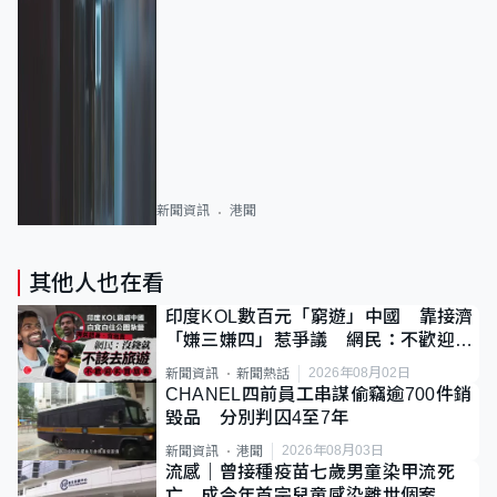
新聞資訊
港聞
其他人也在看
印度KOL數百元「窮遊」中國 靠接濟
「嫌三嫌四」惹爭議 網民：不歡迎劣
質旅客
2026年08月02日
新聞資訊
新聞熱話
CHANEL四前員工串謀偷竊逾700件銷
毀品 分別判囚4至7年
2026年08月03日
新聞資訊
港聞
流感｜曾接種疫苗七歲男童染甲流死
亡 成今年首宗兒童感染離世個案