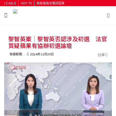
i-CABLE
HOY TV
有線寬頻及電訊服務
返回
黎智英案｜黎智英否認涉及初選 法官
按輸入鍵開始搜尋
質疑蘋果有協辦初選論壇
有線新聞
2024年11月29日
分享