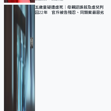
五歲童疑遭虐死｜母親認誤殺及虐兒判
囚22年 官斥被告殘忍、同類案最惡劣