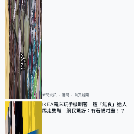
新聞資訊
港聞
首頁新聞
IKEA霸床玩手機瞓著 遭「無良」途人
踢走雙鞋 網民驚訝：冇著襪咁盡！？