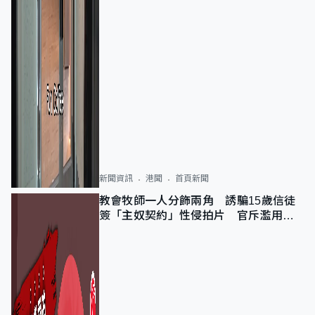
新聞資訊
港聞
首頁新聞
教會牧師一人分飾兩角 誘騙15歲信徒
簽「主奴契約」性侵拍片 官斥濫用教
友信任、二審判囚9年