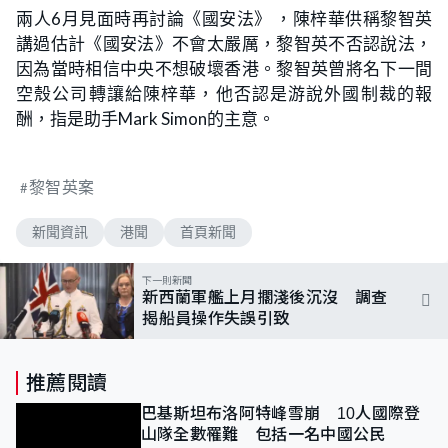
兩人6月見面時再討論《國安法》 ，陳梓華供稱黎智英
講過估計《國安法》不會太嚴厲，黎智英不否認說法，
因為當時相信中央不想破壞香港。黎智英曾將名下一間
空殼公司轉讓給陳梓華，他否認是游說外國制裁的報
酬，指是助手Mark Simon的主意。
黎智英案
新聞資訊
港聞
首頁新聞
下一則新聞
新西蘭軍艦上月擱淺後沉沒 調查
揭船員操作失誤引致
推薦閱讀
巴基斯坦布洛阿特峰雪崩 10人國際登
山隊全數罹難 包括一名中國公民