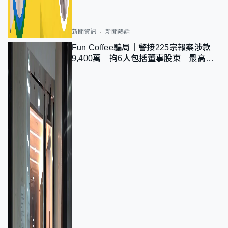
新聞資訊
新聞熱話
Fun Coffee騙局｜警接225宗報案涉款
9,400萬 拘6人包括董事股東 最高金
額一宗涉近千萬