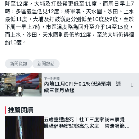
降至12度，大埔及打鼓嶺更低至11度。而周日早上7
時，多區氣溫低見12度，將軍澳、天水圍、沙田、上水
最低11度，大埔及打鼓嶺更分別低至10度及9度。至於
下周一早上7時，市區溫度略為回升至介乎14至15度，
而上水、沙田、天水圍則最低約12度，至於大埔仍徘徊
約10度。
新聞資訊
新聞熱話
下一則新聞
內地11月CPI升0.2%低過預期 連
續三個月放緩
推薦閱讀
五歲童遭虐死｜社工三度家訪未察覺
機構倡頻密監察高危家庭 管浩鳴籲加
強跨部門協作