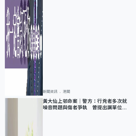
新聞資訊
港聞
黃大仙上邨命案｜警方：行兇者多次就
噪音問題與傷者爭執 曾提出調單位已
獲批