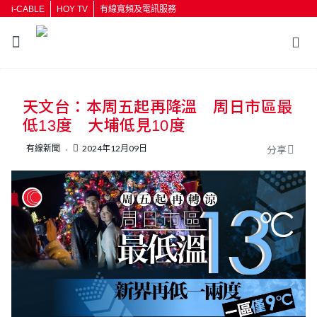
i-CABLE
HOY TV
有線寬頻及電訊服務
返回
天文台：本周五起再降溫 周日市區最
按輸入鍵開始搜尋
低13度 大埔低見10度
有線新聞
2024年12月09日
分享