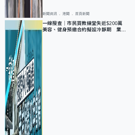
新聞資訊
港聞
首頁新聞
一線搜查｜市民買教練堂失近$200萬
美容、健身預繳合約擬設冷靜期 業界
憂退款計法對商戶不公