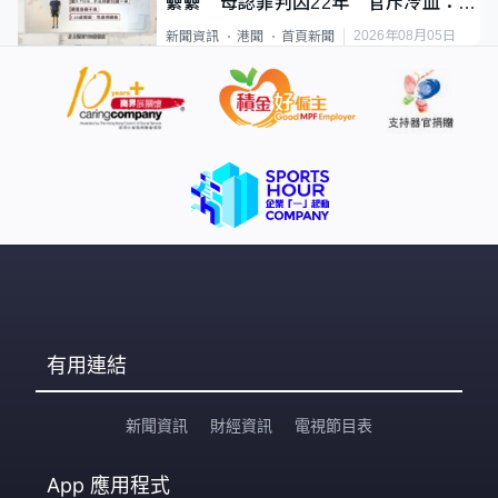
纍纍 母認罪判囚22年 官斥冷血：同
類案最惡劣
2026年08月05日
新聞資訊
港聞
首頁新聞
有用連結
新聞資訊
財經資訊
電視節目表
App
應用程式