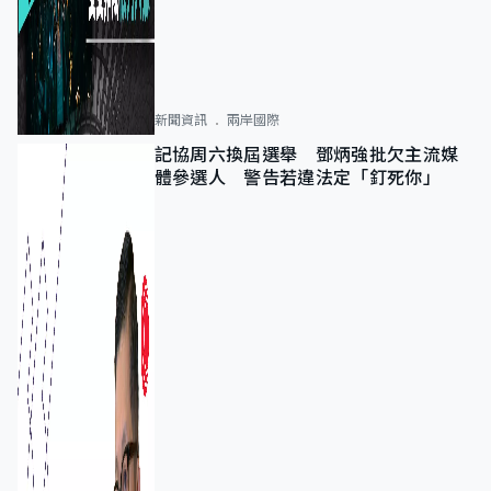
新聞資訊
兩岸國際
記協周六換屆選舉 鄧炳強批欠主流媒
體參選人 警告若違法定「釘死你」