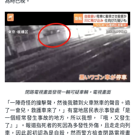
為時已晚。
閉路電視畫面發現一輛可疑車輛。電視畫面
「一陣奇怪的撞擊聲，然後我聽到火車煞車的聲音。過
了一會兒，救護車來了，」有當地居民表示事發處「是
一個經常發生事故的地方，所以我想，『哦，又發生
了』」。報道指死者的死因為多發性外傷，且走走向列
車，因此起初認為是自殺，然而警方檢查閉路電視畫