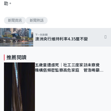
助。
新聞資訊
新聞熱話
下一則新聞
澳洲央行維持利率4.35厘不變
推薦閱讀
五歲童遭虐死｜社工三度家訪未察覺
機構倡頻密監察高危家庭 管浩鳴籲加
強跨部門協作