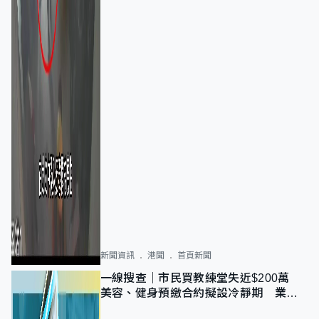
新聞資訊
港聞
首頁新聞
一線搜查｜市民買教練堂失近$200萬
美容、健身預繳合約擬設冷靜期 業界
憂退款計法對商戶不公