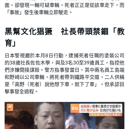
面，卻發現一輛可疑車輛，死者正正是從該車走下，而
「事故」發生後車輛立即駛走。
黑幫文化猖獗 社長帶頭禁錮「教
育」
日本警視廳於本月8日行動，逮捕死者任職的塗裝公司
的38歲社長佐佐木學，與及3名30至39歲員工，指控他
們涉嫌間接謀殺。警方指事發當日，其中兩名員工島端
和野崎以公司車輛，將死者帶到鐵路平交道，二人供稱
是「高野（死者）說他想下車，就下了車」，但承認目
擊事發全過程。