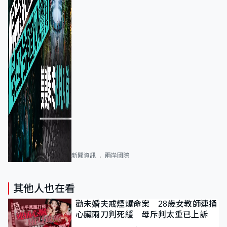
新聞資訊
兩岸國際
其他人也在看
勸未婚夫戒煙爆命案 28歲女教師連捅
心臟兩刀判死緩 母斥判太重已上訴