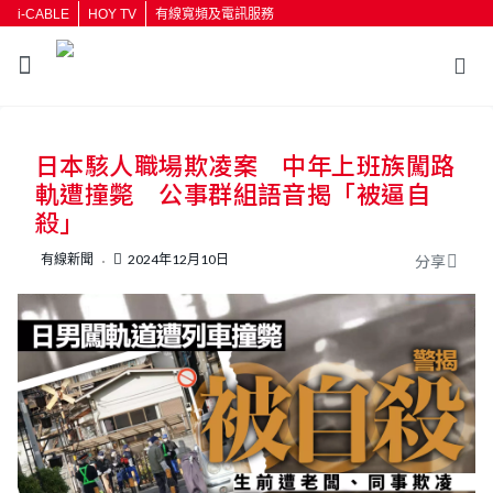
i-CABLE
HOY TV
有線寬頻及電訊服務
返回
日本駭人職場欺凌案 中年上班族闖路
按輸入鍵開始搜尋
軌遭撞斃 公事群組語音揭「被逼自
殺」
有線新聞
2024年12月10日
分享