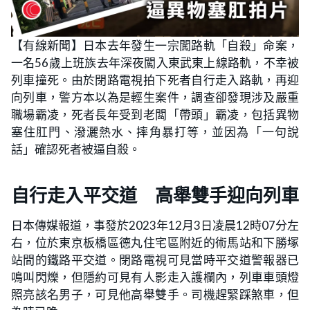
【有線新聞】日本去年發生一宗闖路軌「自殺」命案，
一名56歲上班族去年深夜闖入東武東上線路軌，不幸被
列車撞死。由於閉路電視拍下死者自行走入路軌，再迎
向列車，警方本以為是輕生案件，調查卻發現涉及嚴重
職場霸凌，死者長年受到老闆「帶頭」霸凌，包括異物
塞住肛門、潑灑熱水、摔角暴打等，並因為「一句說
話」確認死者被逼自殺。
自行走入平交道 高舉雙手迎向列車
日本傳媒報道，事發於2023年12月3日凌晨12時07分左
右，位於東京板橋區德丸住宅區附近的術馬站和下勝塚
站間的鐵路平交道。閉路電視可見當時平交道警報器已
鳴叫閃爍，但隱約可見有人影走入護欄內，列車車頭燈
照亮該名男子，可見他高舉雙手。司機趕緊踩煞車，但