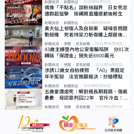
2026年08月05日
新聞資訊
新聞熱話
偶像「不點名」談粉絲越界 日女死忠
遭群起狙擊 掛繩開直播道歉後輕生
2026年08月06日
新聞資訊
新聞熱話
黃大仙上邨傷人及自殺案 疑噪音問題
動殺機 死者持菜刀斬傷樓上鄰居後墮
斃
2026年08月08日
新聞資訊
港聞
首頁新聞
43歲主婦墮內地公安電騙陷阱 分81次
轉賬「保證金」損失近6900萬元
2026年08月07日
新聞資訊
港聞
首頁新聞
涉誘12歲女自拍祼照 「A0」男捱足
年半冤獄 法官推翻裁決：抄錯標點
2026年08月06日
新聞資訊
新聞熱話
五歲童遭虐死｜解剖揭長期捱餓、傷痕
纍纍 母認罪判囚22年 官斥冷血：同
類案最惡劣
2026年08月05日
新聞資訊
港聞
首頁新聞