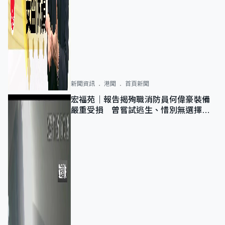
新聞資訊
港聞
首頁新聞
宏福苑｜報告揭殉職消防員何偉豪裝備
嚴重受損 曾嘗試逃生、惜別無選擇下
棄裝備墮樓