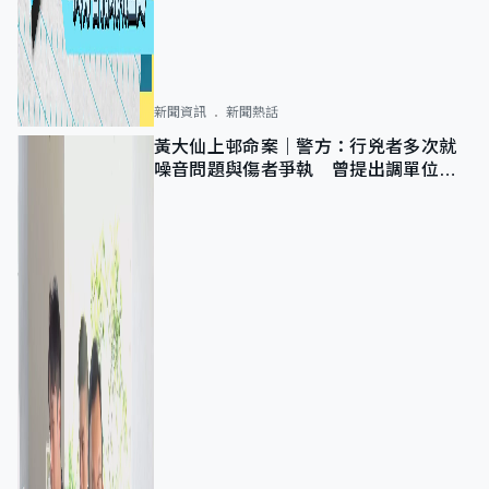
新聞資訊
新聞熱話
黃大仙上邨命案｜警方：行兇者多次就
噪音問題與傷者爭執 曾提出調單位已
獲批