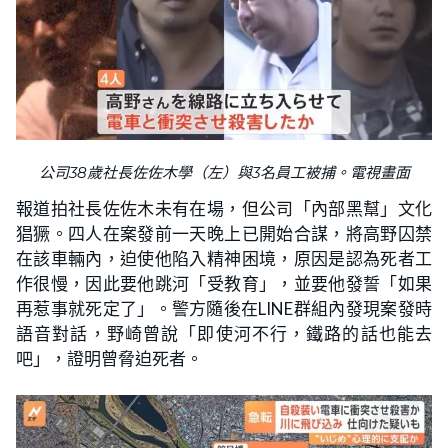
公司38歲社長佐佐木學（左）與3名員工被捕。電視畫面
報道拍社長佐佐木未有在場，但公司「內部黑幫」文化
猖獗。四人在案發前一天晚上已開始合謀，將高野囚禁
在該車輛內，迫使他陷入精神困境，原因是認為死者工
作很慢，因此要他跳河「受教育」，並要他發誓「如果
再惹事就死定了」。警方隨後在LINE群組內發現案發時
語音對話，野崎曾說「即使河不行，鐵路的話也能去
吧」，證明曾脅迫死者。