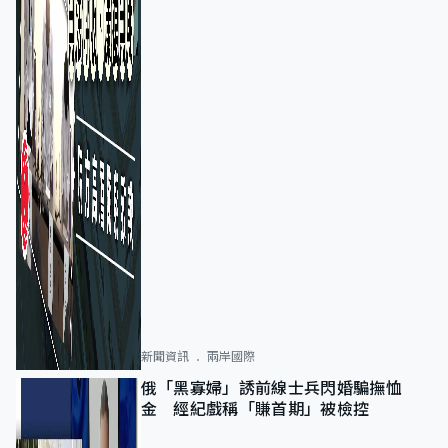
新聞資訊
兩岸國際
俄「黑寡婦」誘前線士兵閃婚騙撫恤
金 經紀戲稱「賺首期」被檢控