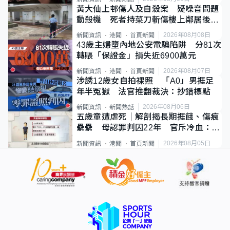
黃大仙上邨傷人及自殺案 疑噪音問題
動殺機 死者持菜刀斬傷樓上鄰居後墮
斃
2026年08月08日
新聞資訊
港聞
首頁新聞
43歲主婦墮內地公安電騙陷阱 分81次
轉賬「保證金」損失近6900萬元
2026年08月07日
新聞資訊
港聞
首頁新聞
涉誘12歲女自拍祼照 「A0」男捱足
年半冤獄 法官推翻裁決：抄錯標點
2026年08月06日
新聞資訊
新聞熱話
五歲童遭虐死｜解剖揭長期捱餓、傷痕
纍纍 母認罪判囚22年 官斥冷血：同
類案最惡劣
2026年08月05日
新聞資訊
港聞
首頁新聞