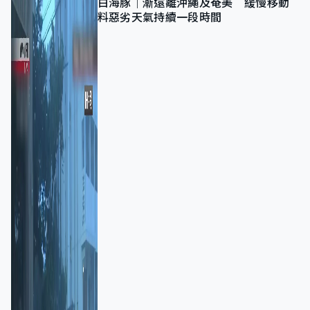
白海豚｜漸遠離沖繩及奄美 緩慢移動
料惡劣天氣持續一段時間