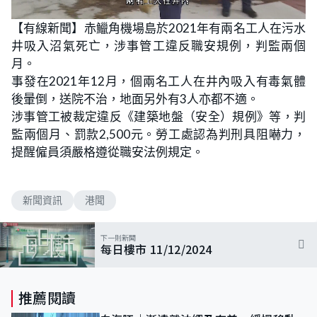
L
U
o
n
【有線新聞】赤鱲角機場島於2021年有兩名工人在污水
a
m
d
u
井吸入沼氣死亡，涉事管工違反職安規例，判監兩個
e
t
d
e
:
月。
6
9
事發在2021年12月，個兩名工人在井內吸入有毒氣體
.
2
後暈倒，送院不治，地面另外有3人亦都不適。
3
%
涉事管工被裁定違反《建築地盤（安全）規例》等，判
監兩個月、罰款2,500元。勞工處認為判刑具阻嚇力，
提醒僱員須嚴格遵從職安法例規定。
新聞資訊
港聞
下一則新聞
每日樓市 11/12/2024
推薦閱讀