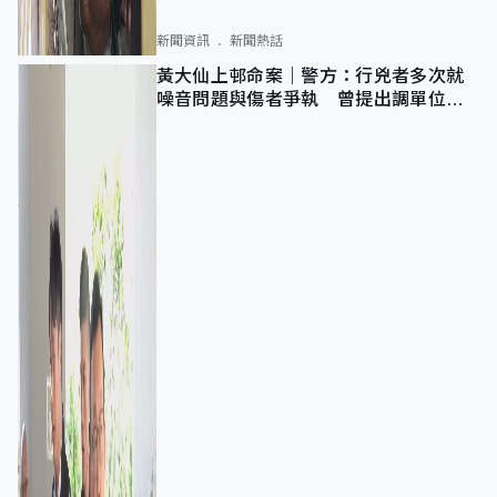
新聞資訊
新聞熱話
黃大仙上邨命案｜警方：行兇者多次就
噪音問題與傷者爭執 曾提出調單位已
獲批