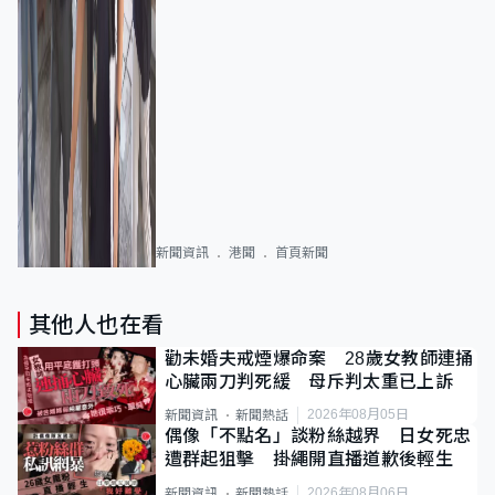
新聞資訊
港聞
首頁新聞
其他人也在看
勸未婚夫戒煙爆命案 28歲女教師連捅
心臟兩刀判死緩 母斥判太重已上訴
2026年08月05日
新聞資訊
新聞熱話
偶像「不點名」談粉絲越界 日女死忠
遭群起狙擊 掛繩開直播道歉後輕生
2026年08月06日
新聞資訊
新聞熱話