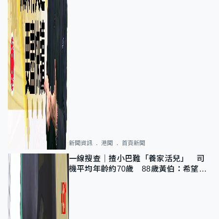
新聞資訊
港聞
首頁新聞
一線搜查｜揸小巴難「養家活兒」 司
機平均年齡約70歲 88歲黃伯：希望一
直揸落去