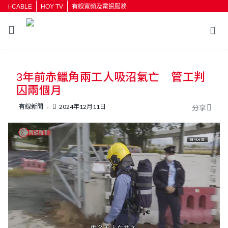
i-CABLE
HOY TV
有線寬頻及電訊服務
返回
3年前赤鱲角兩工人吸沼氣亡 管工判
按輸入鍵開始搜尋
囚兩個月
有線新聞
2024年12月11日
分享