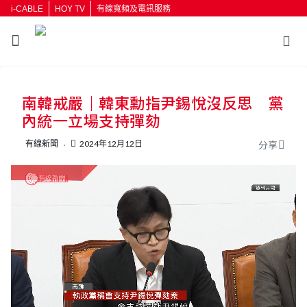
i-CABLE
HOY TV
有線寬頻及電訊服務
返回
南韓戒嚴｜韓東勳指尹錫悅沒反思 黨
按輸入鍵開始搜尋
內統一立場支持彈劾
有線新聞
2024年12月12日
分享