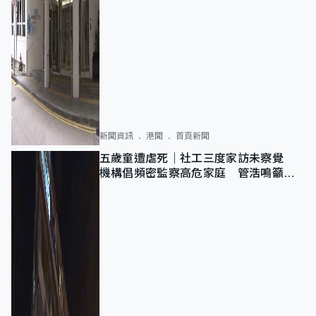
新聞資訊
港聞
首頁新聞
五歲童遭虐死｜社工三度家訪未察覺
機構倡頻密監察高危家庭 管浩鳴籲加
強跨部門協作