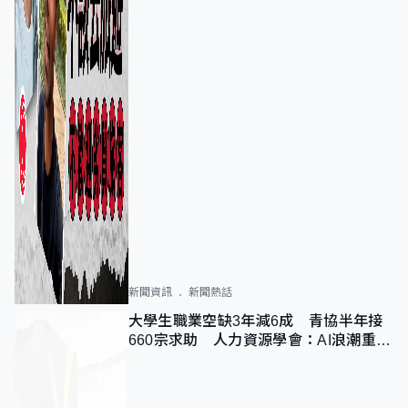
新聞資訊
新聞熱話
大學生職業空缺3年減6成 青協半年接
660宗求助 人力資源學會：AI浪潮重整
職位需求