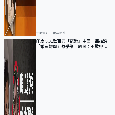
新聞資訊
兩岸國際
印度KOL數百元「窮遊」中國 靠接濟
「嫌三嫌四」惹爭議 網民：不歡迎劣
質旅客