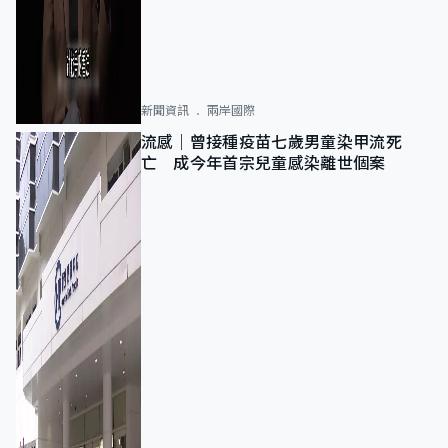
新聞資訊
兩岸國際
流感｜曾接種疫苗七歲男童染甲流死
亡 成今年首宗兒童感染離世個案