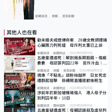
新聞資訊
港聞
首頁新聞
其他人也在看
勸未婚夫戒煙爆命案 28歲女教師連捅
心臟兩刀判死緩 母斥判太重已上訴
2026年08月05日
新聞資訊
新聞熱話
五歲童遭虐死｜解剖揭長期捱餓、傷痕
纍纍 母認罪判囚22年 官斥冷血：同
類案最惡劣
2026年08月05日
新聞資訊
港聞
首頁新聞
偶像「不點名」談粉絲越界 日女死忠
遭群起狙擊 掛繩開直播道歉後輕生
2026年08月06日
新聞資訊
新聞熱話
涉前年於新加坡機場傷人 港人母子分
別判囚半年、10日
2026年08月05日
新聞資訊
兩岸國際
五歲童疑遭虐死｜母親認誤殺及虐兒判