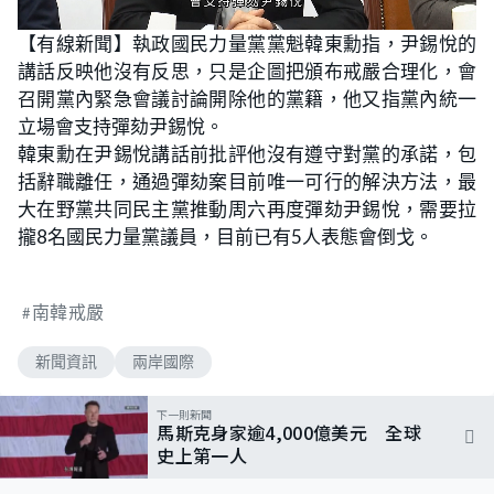
L
U
o
n
【有線新聞】執政國民力量黨黨魁韓東勳指，尹錫悅的
a
m
d
u
講話反映他沒有反思，只是企圖把頒布戒嚴合理化，會
e
t
d
e
:
召開黨內緊急會議討論開除他的黨籍，他又指黨內統一
6
2
立場會支持彈劾尹錫悅。
.
7
韓東勳在尹錫悅講話前批評他沒有遵守對黨的承諾，包
9
%
括辭職離任，通過彈劾案目前唯一可行的解決方法，最
大在野黨共同民主黨推動周六再度彈劾尹錫悅，需要拉
攏8名國民力量黨議員，目前已有5人表態會倒戈。
南韓戒嚴
新聞資訊
兩岸國際
下一則新聞
馬斯克身家逾4,000億美元 全球
史上第一人