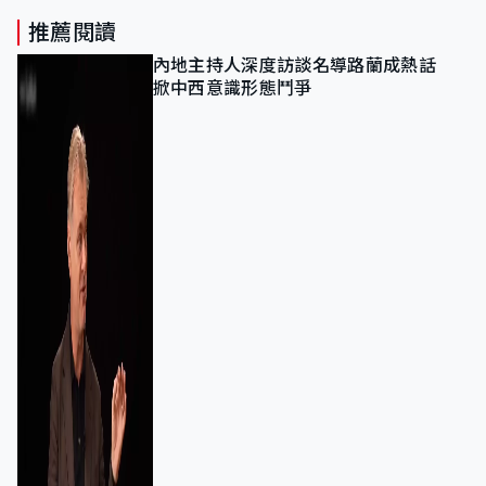
推薦閱讀
內地主持人深度訪談名導路蘭成熱話
掀中西意識形態鬥爭