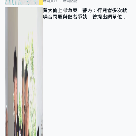
新聞資訊
新聞熱話
黃大仙上邨命案｜警方：行兇者多次就
噪音問題與傷者爭執 曾提出調單位已
獲批