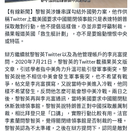
L
U
o
n
【有線新聞】黎智英涉嫌串謀勾結外國勢力案，他作供
a
m
d
u
稱Twitter上載美國要求中國關閉領事館只是表達特朗普
e
t
d
e
:
採取敵對行動，他不提倡這樣做，亦並非要呼籲制裁。
2
0
蘋果報道英國「救生艇計劃」，亦不是要煽動憎恨中央
.
4
或特區。
1
%
辯方繼續就黎智英Twitter以及為他管理帳戶的李兆富提
問。2020年7月21日，黎智英的Twitter載蘋果英文版
文章，引述學者指中美角力升溫可能引發軍事衝突。黎
智英說他不相信中美會發生軍事衝突，也不希望有戰
爭，帖文是李兆富撰寫，又說當時中美進入冷戰，他同
樣不希望發生，反問他怎麼可能會想中美冷戰。兩日之
後，黎智英再與李兆富通訊，當時美國要求中國關閉駐
休斯敦總領事館，黎智英說特朗普正對中國採取嚴厲制
裁，相比拜登只是「口講」，實際行動比較有用。法官
李素蘭問黎智英，覺得關閉總領事館是否制裁的一種。
黎智英認為不太準確，之後在辯方提問下，認同是敵對