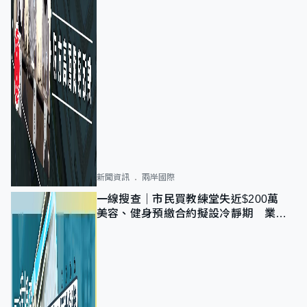
新聞資訊
兩岸國際
一線搜查｜市民買教練堂失近$200萬
美容、健身預繳合約擬設冷靜期 業界
憂退款計法對商戶不公