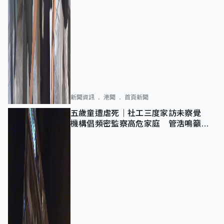
新聞資訊
港聞
首頁新聞
五歲童遭虐死｜社工三度家訪未察覺
機構倡頻密監察高危家庭 管浩鳴籲加
強跨部門協作