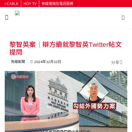
i-CABLE
HOY TV
有線寬頻及電訊服務
返回
黎智英案｜辯方續就黎智英Twitter帖文
按輸入鍵開始搜尋
提問
有線新聞
2024年12月12日
分享