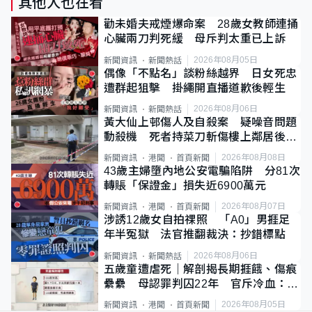
其他人也在看
勸未婚夫戒煙爆命案 28歲女教師連捅
心臟兩刀判死緩 母斥判太重已上訴
2026年08月05日
新聞資訊
新聞熱話
偶像「不點名」談粉絲越界 日女死忠
遭群起狙擊 掛繩開直播道歉後輕生
2026年08月06日
新聞資訊
新聞熱話
黃大仙上邨傷人及自殺案 疑噪音問題
動殺機 死者持菜刀斬傷樓上鄰居後墮
斃
2026年08月08日
新聞資訊
港聞
首頁新聞
43歲主婦墮內地公安電騙陷阱 分81次
轉賬「保證金」損失近6900萬元
2026年08月07日
新聞資訊
港聞
首頁新聞
涉誘12歲女自拍祼照 「A0」男捱足
年半冤獄 法官推翻裁決：抄錯標點
2026年08月06日
新聞資訊
新聞熱話
五歲童遭虐死｜解剖揭長期捱餓、傷痕
纍纍 母認罪判囚22年 官斥冷血：同
類案最惡劣
2026年08月05日
新聞資訊
港聞
首頁新聞