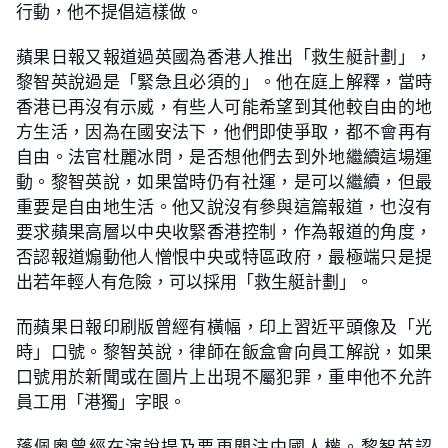
行動，他不提倡這樣做。
蘋果日報又報道過英國為香港人推出「救生艇計劃」，
黎智英說過是「緊急且必須的」。他在庭上解釋，當時
香港已再沒有示威，有些人可能希望到其他較自由的地
方生活，因為在國安法下，他們即使爭取，都不會再有
自由。法官杜麗冰問，是否想他們去到外地繼續這場運
動。黎智英說，如果當時仍有社運，是可以繼續，但最
重要是自由地生活。他又說沒有參與這篇報道，也沒有
要求蘋果高層以中央收緊香港控制，作為報道的角度，
否認報道煽動他人憎恨中央或特區政府，最極端只是提
出若年輕人有危險，可以採用「救生艇計劃」。
而蘋果日報印刷版曾經有橫幅，印上習近平頭像及「光
時」口號。黎智英說，律師在飯盒會向員工解說，如果
口號用於新聞或在圖片上出現不屬犯罪，重申他不允許
員工用「港獨」字眼。
蓬佩奧曾經在演說提及要更關注中國人權。黎智英認