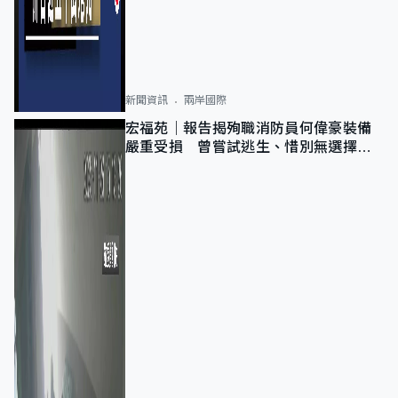
新聞資訊
兩岸國際
宏福苑｜報告揭殉職消防員何偉豪裝備
嚴重受損 曾嘗試逃生、惜別無選擇下
棄裝備墮樓