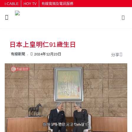
i-CABLE
HOY TV
有線寬頻及電訊服務
返回
日本上皇明仁91歲生日
按輸入鍵開始搜尋
有線新聞
2024年12月23日
分享
L
U
o