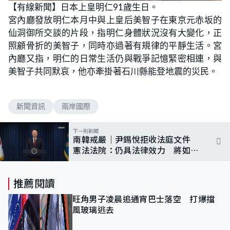
n
【有線新聞】日本上皇明仁91歲生日。
a
m
d
u
宮內廳發放明仁本月中與上皇后美智子在東京元赤坂的
e
t
d
e
:
仙洞御所交談的片段，指明仁身體狀況沒有大變化，正
1
0
照顧骨折的美智子，同時亦過著有規律的平靜生活。宮
0
.
內廳又指，明仁的日常生活仍與戰爭記憶緊密相連，與
0
0
美智子共同默哀，他亦牽掛著石川縣能登地震的災民。
%
新聞資訊
兩岸國際
下一則新聞
南韓戒嚴｜尹錫悅拒收法庭文件
憲法法院：仍具法律效力 將如期
舉行彈劾案聽證會
推薦閱讀
旺角男子凌晨追通宵巴士落空 打爆擋
風玻璃逃去