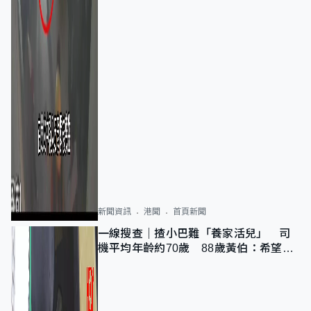
新聞資訊
港聞
首頁新聞
一線搜查｜揸小巴難「養家活兒」 司
機平均年齡約70歲 88歲黃伯：希望一
直揸落去