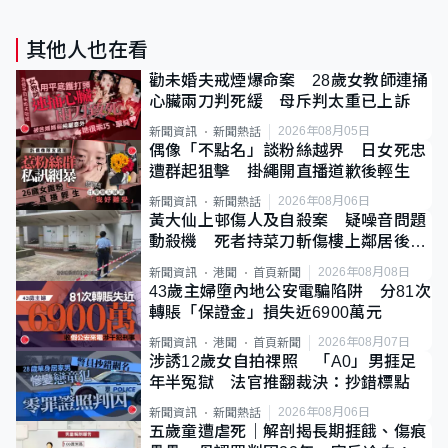
其他人也在看
勸未婚夫戒煙爆命案 28歲女教師連捅
心臟兩刀判死緩 母斥判太重已上訴
2026年08月05日
新聞資訊
新聞熱話
偶像「不點名」談粉絲越界 日女死忠
遭群起狙擊 掛繩開直播道歉後輕生
2026年08月06日
新聞資訊
新聞熱話
黃大仙上邨傷人及自殺案 疑噪音問題
動殺機 死者持菜刀斬傷樓上鄰居後墮
斃
2026年08月08日
新聞資訊
港聞
首頁新聞
43歲主婦墮內地公安電騙陷阱 分81次
轉賬「保證金」損失近6900萬元
2026年08月07日
新聞資訊
港聞
首頁新聞
涉誘12歲女自拍祼照 「A0」男捱足
年半冤獄 法官推翻裁決：抄錯標點
2026年08月06日
新聞資訊
新聞熱話
五歲童遭虐死｜解剖揭長期捱餓、傷痕