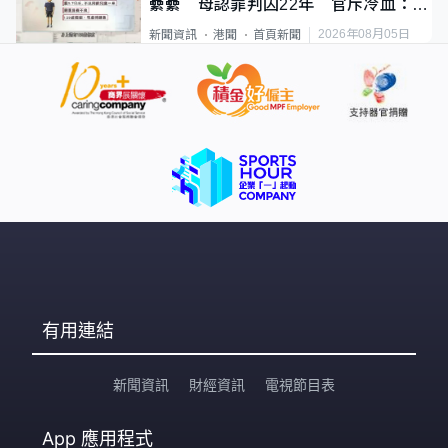
纍纍 母認罪判囚22年 官斥冷血：同
類案最惡劣
2026年08月05日
新聞資訊
港聞
首頁新聞
有用連結
新聞資訊
財經資訊
電視節目表
App
應用程式