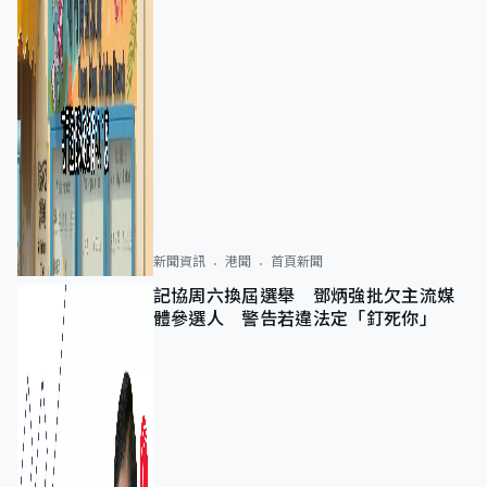
新聞資訊
港聞
首頁新聞
記協周六換屆選舉 鄧炳強批欠主流媒
體參選人 警告若違法定「釘死你」