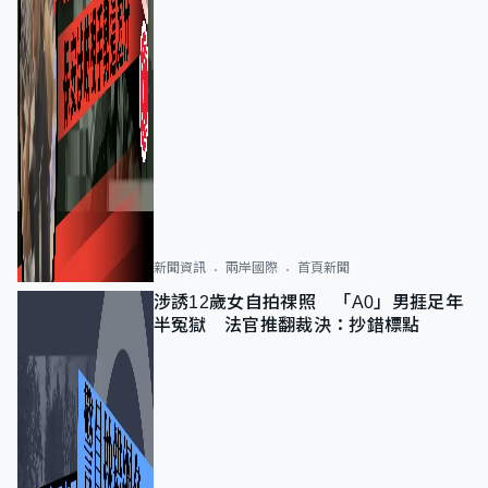
新聞資訊
兩岸國際
首頁新聞
涉誘12歲女自拍祼照 「A0」男捱足年
半冤獄 法官推翻裁決：抄錯標點