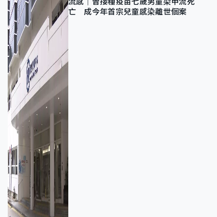
流感｜曾接種疫苗七歲男童染甲流死
亡 成今年首宗兒童感染離世個案