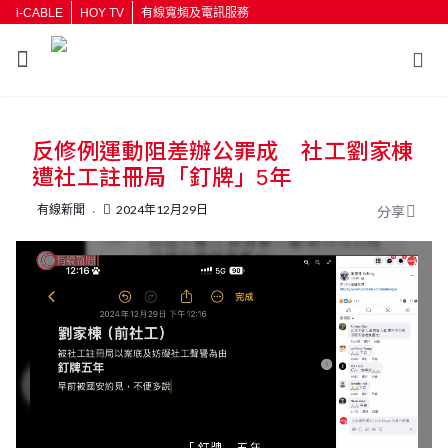
i-CABLE
HOY TV
有線寬頻及電訊服務
返回
反修例運動阻差辦公罪成 社工劉家棟
按輸入鍵開始搜尋
遭社工註冊局「釘牌」5年
有線新聞
2024年12月29日
分享