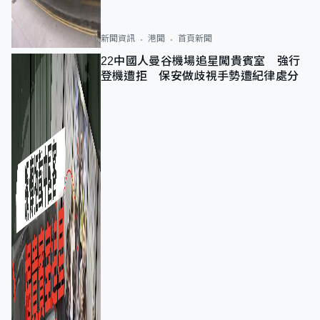
新聞資訊
港聞
首頁新聞
22中國人曼谷機場追星闖貴賓室 強行
登機遭拒 保安做歧視手勢遭紀律處分