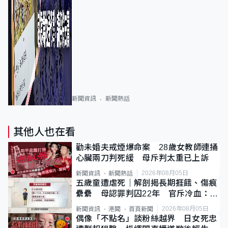
新聞資訊
新聞熱話
其他人也在看
勸未婚夫戒煙爆命案 28歲女教師連捅
心臟兩刀判死緩 母斥判太重已上訴
2026年08月05日
新聞資訊
新聞熱話
五歲童遭虐死｜解剖揭長期捱餓、傷痕
纍纍 母認罪判囚22年 官斥冷血：同
類案最惡劣
2026年08月05日
新聞資訊
港聞
首頁新聞
偶像「不點名」談粉絲越界 日女死忠