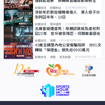
遭群起狙擊 掛繩開直播道歉後輕生
2026年08月06日
新聞資訊
新聞熱話
涉前年於新加坡機場傷人 港人母子分
別判囚半年、10日
2026年08月05日
新聞資訊
兩岸國際
五歲童疑遭虐死｜母親認誤殺及虐兒判
囚22年 官斥被告殘忍、同類案最惡劣
2026年08月05日
新聞資訊
港聞
43歲主婦墮內地公安電騙陷阱 分81次
轉賬「保證金」損失近6900萬元
2026年08月07日
新聞資訊
港聞
首頁新聞