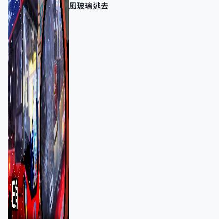
風玻璃逃去