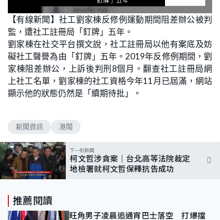
L
U
o
n
【有線新聞】社工劉家棟反修例運動期間阻差辦公被判
a
m
d
u
監，遭社工註冊局「釘牌」五年。
e
t
d
e
:
劉家棟在社交平台撰文說，社工註冊局以他有案底及妨
1
0
礙社工聲譽為由「釘牌」五年。2019年反修例期間，劉
0
.
家棟阻差辦公，上訴後判刑8個月。翻查社工註冊局網
0
0
上社工名單，劉家棟的社工資格今年11月已屆滿，網站
%
顯示他的狀態仍然是「續期待批」。
新聞資訊
港聞
下一則新聞
柯文哲涉貪案｜台北高等法院裁定
地檢署就柯文哲保釋抗告成功
推薦閱讀
旺角男子凌晨追通宵巴士落空 打爆擋