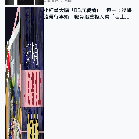
新聞資訊
港聞
小紅書大曬「BB展戰績」 博主：後悔
沒帶行李箱 職員揭重複入會「阻止唔
到」