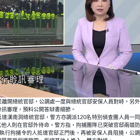
並離開總統官邸，公調處一度與總統官邸安保人員對峙。另
聆訊審理，預料公開答辯書細節。
抵達漢南洞總統官邸，警方亦調派120名特別偵查團人員一
其他人則在官邸外待命。警方指，拘捕團隊已突破官邸兩道
。執行拘捕令的人抵達官邸正門後，再被安保人員阻撓，公