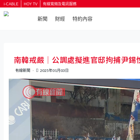
i-CABLE
HOY TV
有線寬頻及電訊服務
新聞
財經
特約內容
返回
南韓戒嚴｜公調處擬進官邸拘捕尹錫
有線新聞
2025年01月03日