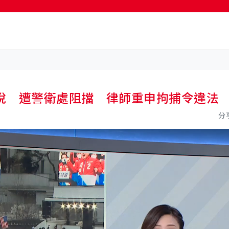
按輸入鍵開始搜尋
悅 遭警衛處阻擋 律師重申拘捕令違法
分