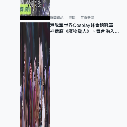
新聞資訊
港聞
首頁新聞
港隊奪世界Cosplay峰會總冠軍
神還原《魔物獵人》、舞台融入獅
子山 參賽者：讓大家認識香港