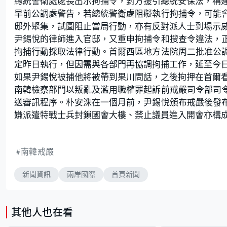
總統警衛處處長出示拘捕令，對方援引總統安保法，稱
早前公調處警告，若總統警衛處阻礙執行拘捕令，可能
邸外聚集，試圖阻止當局行動，亦有反對派人士到場示威，
尹錫悅的律師進入官邸，又重申拘捕令和搜查令違法，
拘捕行動採取法律行動。首爾西區地方法院周二批准公
定昨日執行，但因需與各部門再協調拘捕工作，延至今
如果尹錫悅被捕他將被帶到果川問話，之後拘押在首爾看
南韓檢察部門以叛亂及濫用職權罪起訴前戒嚴司令部司
送審訊程序。朴安洙在一個月前，尹錫悅頒布戒嚴後發
嫌派遣特戰士兵封鎖國會大樓、禁止議員進入開會亦構
南韓戒嚴
新聞資訊
兩岸國際
首頁新聞
其他人也在看