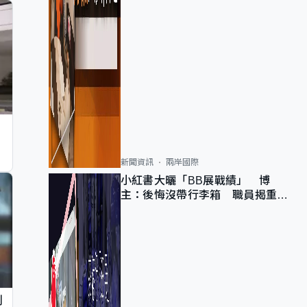
新聞資訊
兩岸國際
小紅書大曬「BB展戰績」 博
主：後悔沒帶行李箱 職員揭重複
入會「阻止唔到」
判