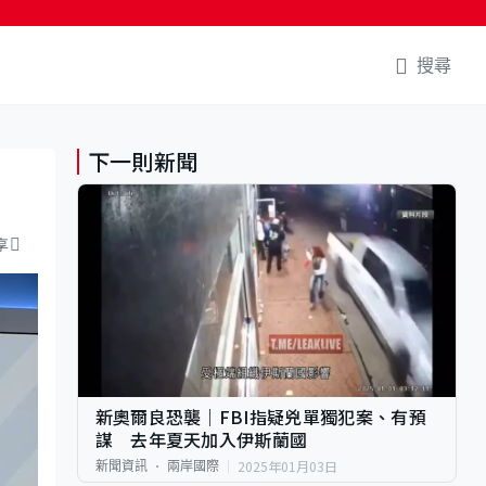
搜尋
下一則新聞
享
新奧爾良恐襲｜FBI指疑兇單獨犯案、有預
謀 去年夏天加入伊斯蘭國
2025年01月03日
新聞資訊
兩岸國際