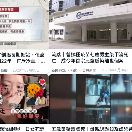
流感｜曾接種疫苗七歲男童染甲流死
解剖揭長期捱餓、傷痕
亡 成今年首宗兒童感染離世個案
22年 官斥冷血：同
2026年08月04日
新聞資訊
港聞
首頁新聞
2026年08月05日
頁新聞
談粉絲越界 日女死忠
五歲童疑遭虐死｜母親認誤殺及虐兒