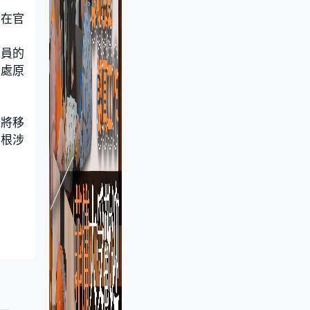
宵在官
人員的
調處原
人將移
種根涉