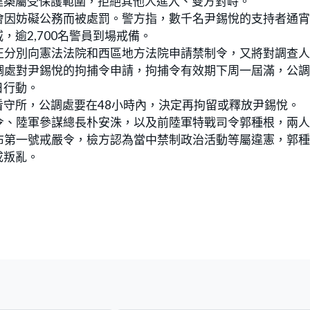
建築屬受保護範圍，拒絕其他人進入、雙方對峙。
會因妨礙公務而被處罰。警方指，數千名尹錫悅的支持者通
逾2,700名警員到場戒備。
正分別向憲法法院和西區地方法院申請禁制令，又將對調查
調處對尹錫悅的拘捕令申請，拘捕令有效期下周一屆滿，公
日行動。
守所，公調處要在48小時內，決定再拘留或釋放尹錫悅。
令、陸軍參謀總長朴安洙，以及前陸軍特戰司令郭種根，兩
布第一號戒嚴令，檢方認為當中禁制政治活動等屬違憲，郭
成叛亂。