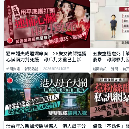
勸未婚夫戒煙爆命案 28歲女教師連捅
五歲童遭虐死｜
心臟兩刀判死緩 母斥判太重已上訴
纍纍 母認罪判囚
類案最惡劣
2026年08月05日
新聞資訊
新聞熱話
新聞資訊
港聞
首
涉前年於新加坡機場傷人 港人母子分
偶像「不點名」