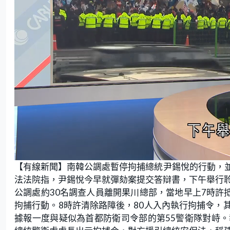
L
U
o
n
【有線新聞】南韓公調處暫停拘捕總統尹錫悅的行動，
a
m
d
u
e
t
法法院指，尹錫悅今早就彈劾案提交答辯書，下午舉行
d
e
:
公調處約30名調查人員離開果川總部，當地早上7時許
1
6
.
拘捕行動。8時許清除路障後，80人入內執行拘捕令，
2
7
據報一度與疑似為首都防衛司令部的第55警衛隊對峙
%