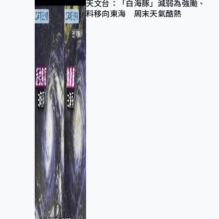
天文台：「白海豚」減弱為強颱、
料移向東海 周末天氣酷熱