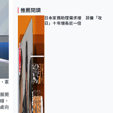
推薦閱讀
日本家務助理需求增 菲傭「攻
日」十年增長近一倍
外，憲
同展開
防線，
調處向