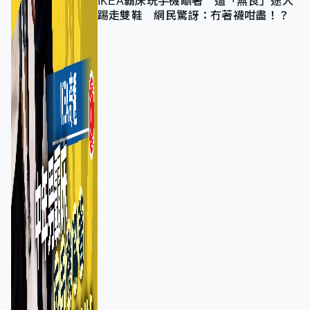
IKEA霸床玩手機瞓著 遭「無良」途人
踢走雙鞋 網民驚訝：冇著襪咁盡！？