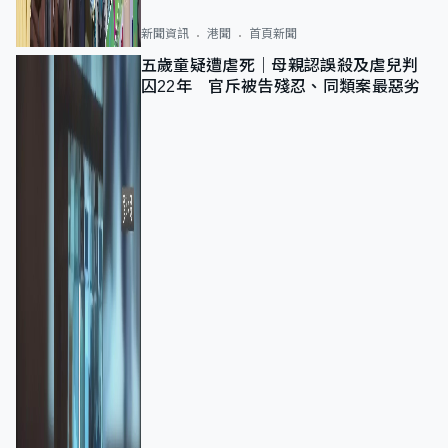
新聞資訊
港聞
首頁新聞
五歲童疑遭虐死｜母親認誤殺及虐兒判
囚22年 官斥被告殘忍、同類案最惡劣