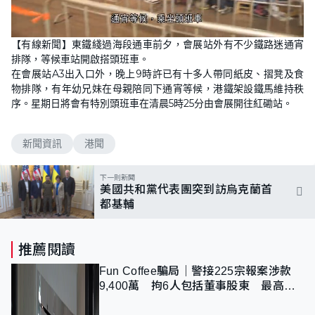
L
U
o
n
【有線新聞】東鐵綫過海段通車前夕，會展站外有不少鐵路迷通宵
a
m
d
u
排隊，等候車站開啟搭頭班車。
e
t
d
e
在會展站A3出入口外，晚上9時許已有十多人帶同紙皮、摺凳及食
:
1
物排隊，有年幼兄妹在母親陪同下通宵等候，港鐵架設鐵馬維持秩
0
序。星期日將會有特別頭班車在清晨5時25分由會展開往紅磡站。
0
.
0
0
%
新聞資訊
港聞
下一則新聞
美國共和黨代表團突到訪烏克蘭首
都基輔
推薦閱讀
Fun Coffee騙局｜警接225宗報案涉款
9,400萬 拘6人包括董事股東 最高金
額一宗涉近千萬