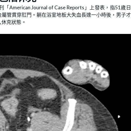
an Journal of Case Reports」上發表，指51歲
金屬管貫穿肛門。躺在浴室地板大失血長達一小時後，男子
入休克狀態。