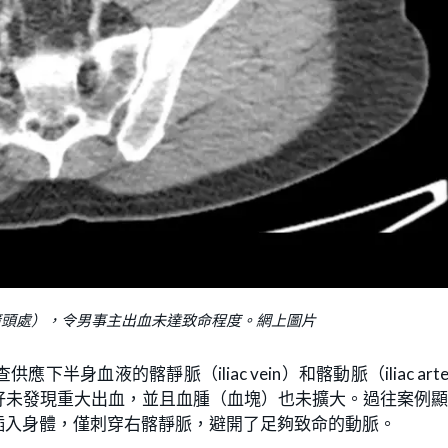
箭頭處），令男事主出血未達致命程度。網上圖片
血液的髂靜脈（iliac vein）和髂動脈（iliac arte
好未發現重大出血，並且血腫（血塊）也未擴大。過往案例
插入身體，僅刺穿右髂靜脈，避開了足夠致命的動脈。