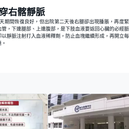
穿右髂靜脈
1天期間恢復良好，但出院第二天後右腿卻出現腫脹，再度
血管，下連腿部、上連腹部，是下肢血液要返回心臟的必經
即以靜脈注射打入血液稀釋劑，防止血塊繼續形成，再開立
題。