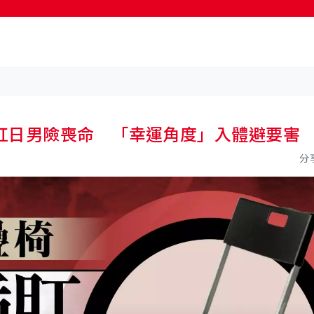
按輸入鍵開始搜尋
肛日男險喪命 「幸運角度」入體避要害
分