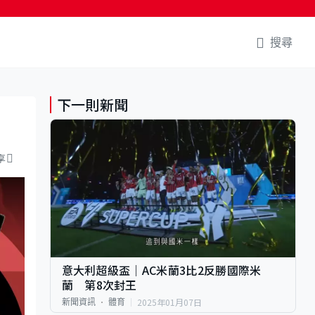
搜尋
下一則新聞
享
意大利超級盃｜AC米蘭3比2反勝國際米
蘭 第8次封王
2025年01月07日
新聞資訊
體育