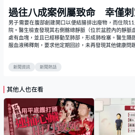
過往八成案例屬致命 幸僅刺
男子需要在腹部創建開口以便結腸排出廢物，而住院1
院。醫生檢查發現其右側髂總靜脈（位於盆腔內的靜脈
處有血塊，並且已經移動至肺部，形成肺栓塞。醫生隨
服血液稀釋劑，要求他定期回診，未再發現其他健康問
新聞資訊
新聞熱話
其他人也在看