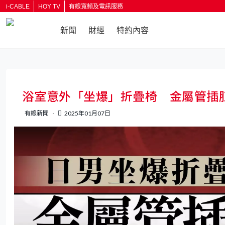
i-CABLE
HOY TV
有線寬頻及電訊服務
新聞
財經
特約內容
返回
浴室意外「坐爆」折疊椅 金屬管插
有線新聞
2025年01月07日