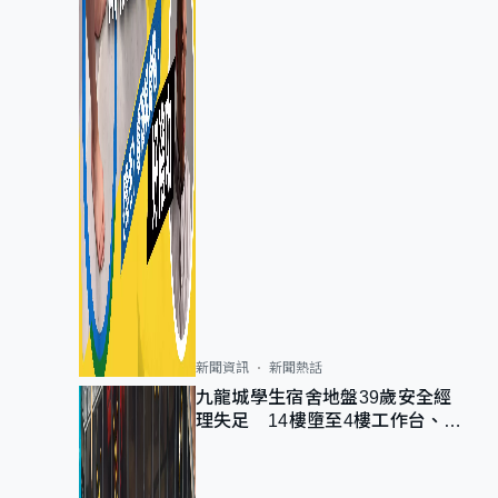
新聞資訊
新聞熱話
九龍城學生宿舍地盤39歲安全經
理失足 14樓墮至4樓工作台、送
院不治