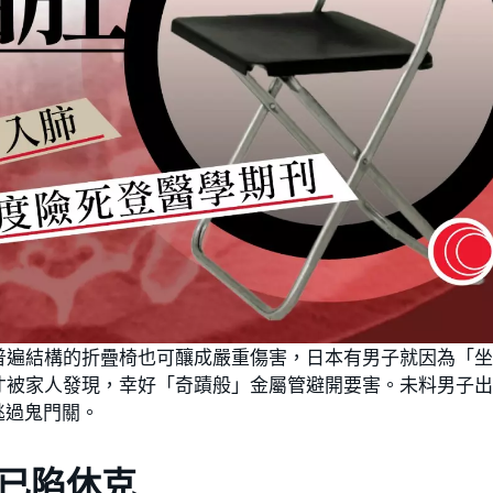
普遍結構的折疊椅也可釀成嚴重傷害，日本有男子就因為「
才被家人發現，幸好「奇蹟般」金屬管避開要害。未料男子
逃過鬼門關。
已陷休克