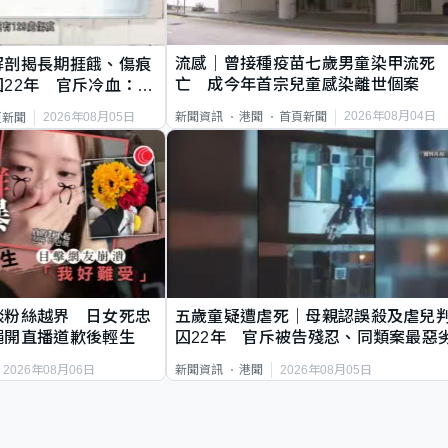
流感｜曾接種疫苗七歲男童染甲流死
解剖揭長期捱餓、傷痕
亡 成今年首宗兒童感染離世個案
22年 官斥冷血：同
2026年08月04日
新聞資訊
港聞
首頁新聞
2026年08月05日
頁新聞
談粉絲越界 日女死忠
五歲童疑遭虐死｜母親認誤殺及虐兒
繩開直播道歉後輕生
囚22年 官斥被告殘忍、同類案最惡
2026年08月06日
2026年08月05日
新聞資訊
港聞