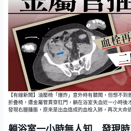
【有線新聞】油壓椅「爆炸」意外時有聽聞，但想不到
折疊椅，遭金屬管貫穿肛門，躺在浴室失血近一小時後
發現右腿腫脹，原來是出血造成的血栓入肺，再次大命
躺浴室一小時無人知 發現時