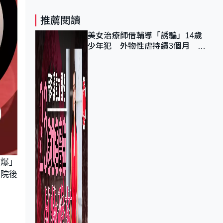
推薦閱讀
美女治療師借輔導「誘騙」14歲
少年犯 外物性虐持續3個月 受
害者母：要保護其他人
坐爆」
出院後