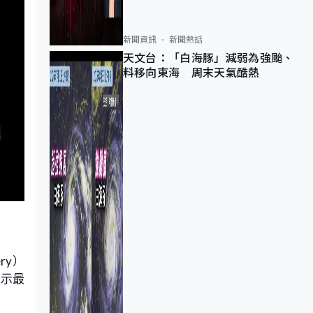
新聞資訊
新聞熱話
天文台：「白海豚」減弱為強颱、
料移向東海 周末天氣酷熱
ry）
顯示最