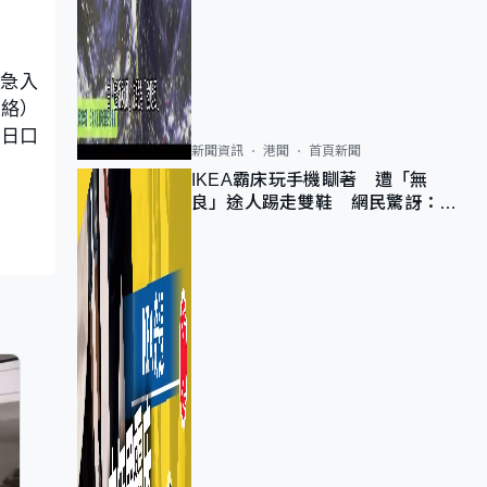
緊急入
脈絡）
每日口
新聞資訊
港聞
首頁新聞
IKEA霸床玩手機瞓著 遭「無
良」途人踢走雙鞋 網民驚訝：冇
著襪咁盡！？