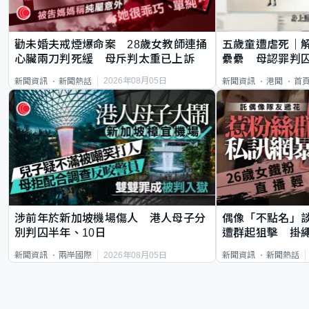
勸未婚夫戒煙爆命案 28歲女教師連捅
五歲童遭虐死｜
心臟兩刀判死緩 母斥判太重已上訴
纍纍 母認罪判囚
類案最惡劣
2026年08月05日
新聞資訊
新聞熱話
新聞資訊
港聞
首
涉前年於新加坡機場傷人 港人母子分
偶像「不點名」
別判囚半年、10日
遭群起狙擊 掛
2026年08月05日
新聞資訊
兩岸國際
新聞資訊
新聞熱話