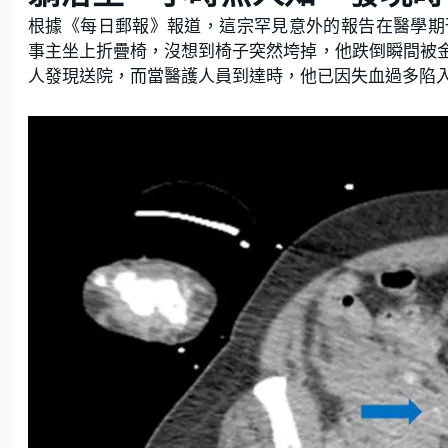
根據《每日郵報》報道，這宗罕見意外的報告在醫學期刊「Americ
事主坐上折疊椅，沒想到椅子突然垮掉，他跌倒瞬間被
人發現送院，而當醫護人員到達時，他已因失血過多陷