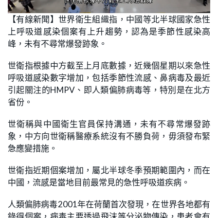
L
U
o
n
【有線新聞】世界衛生組織指，中國等北半球國家急性
a
m
d
u
上呼吸道感染個案有上升趨勢，認為是季節性感染高
e
t
d
e
:
峰，未有不尋常爆發跡象。
3
5
.
世衛指根據中方截至上月底數據，近幾個星期以來急性
5
3
呼吸道感染數字增加，包括季節性流感、鼻病毒及最近
%
引起關注的HMPV、即人類偏肺病毒等，特別是在北方
省份。
世衛稱與中國衛生官員保持溝通，未有不尋常爆發跡
象，中方向世衛稱醫療系統沒有不勝負荷，毋須發布緊
急應變措施。
世衛指近期個案增加，屬北半球冬季預期範圍內，而在
中國，流感是當地目前最常見的急性呼吸道疾病。
人類偏肺病毒2001年在荷蘭首次發現，在世界各地都有
錄得個案，病毒主要透過飛沫等分泌物傳染，患者會有