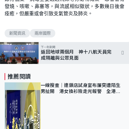
發燒、咳嗽、鼻塞等，與流感相似徵狀，多數幾日後會
痊癒，但嚴重或會引致支氣管炎及肺炎。
新聞資訊
兩岸國際
下一則新聞
返回地球兩個月 神十八航天員完
成隔離與公眾見面
推薦閱讀
一線搜查｜連鎖店試身室布簾突遭陌生
男扯開 港女換衫險走光報警 全港分
店急換實體門