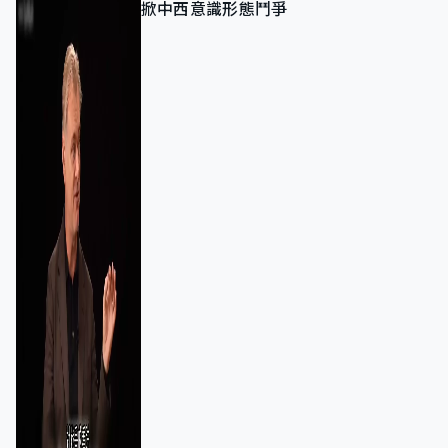
掀中西意識形態鬥爭