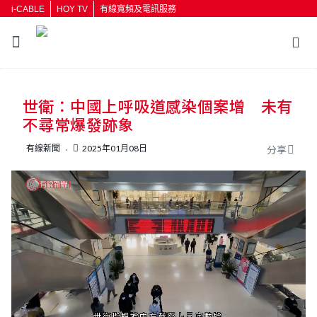
i-CABLE
HOY TV
有線寬頻及電訊服務
返回
世衛：中國上呼吸道感染個案增 未有
按輸入鍵開始搜尋
不尋常爆發跡象
有線新聞
2025年01月08日
分享