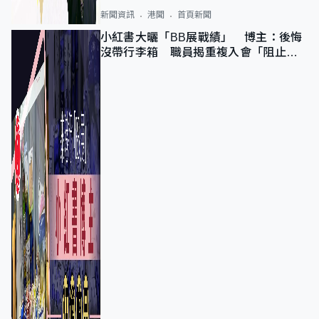
新聞資訊
港聞
首頁新聞
小紅書大曬「BB展戰績」 博主：後悔
沒帶行李箱 職員揭重複入會「阻止唔
到」