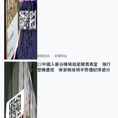
新聞資訊
新聞熱話
22中國人曼谷機場追星闖貴賓室 強行
登機遭拒 保安做歧視手勢遭紀律處分