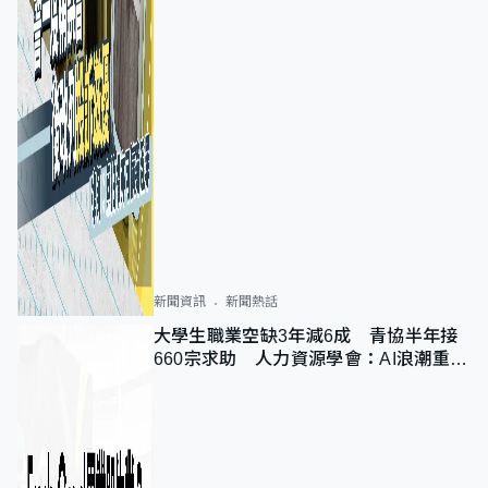
新聞資訊
新聞熱話
大學生職業空缺3年減6成 青協半年接
660宗求助 人力資源學會：AI浪潮重整
職位需求