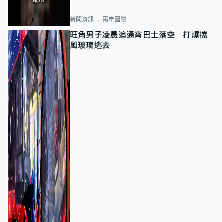
新聞資訊
兩岸國際
旺角男子凌晨追通宵巴士落空 打爆擋
風玻璃逃去