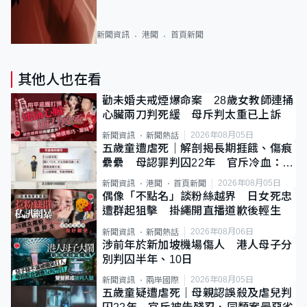
新聞資訊
港聞
首頁新聞
其他人也在看
勸未婚夫戒煙爆命案 28歲女教師連捅
心臟兩刀判死緩 母斥判太重已上訴
2026年08月05日
新聞資訊
新聞熱話
五歲童遭虐死｜解剖揭長期捱餓、傷痕
纍纍 母認罪判囚22年 官斥冷血：同
類案最惡劣
2026年08月05日
新聞資訊
港聞
首頁新聞
偶像「不點名」談粉絲越界 日女死忠
遭群起狙擊 掛繩開直播道歉後輕生
2026年08月06日
新聞資訊
新聞熱話
涉前年於新加坡機場傷人 港人母子分
別判囚半年、10日
2026年08月05日
新聞資訊
兩岸國際
五歲童疑遭虐死｜母親認誤殺及虐兒判