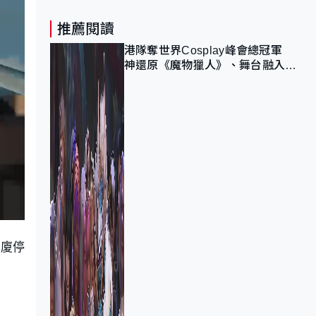
推薦閱讀
港隊奪世界Cosplay峰會總冠軍
神還原《魔物獵人》、舞台融入獅
子山 參賽者：讓大家認識香港
大廈停