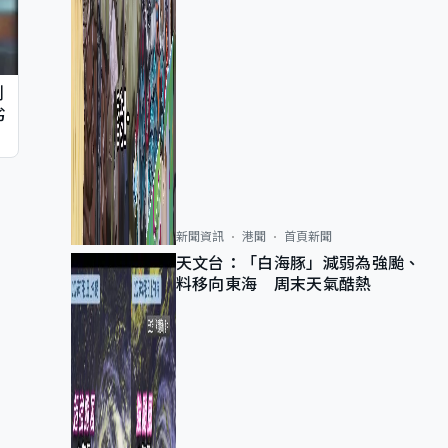
判
劣
新聞資訊
港聞
首頁新聞
天文台：「白海豚」減弱為強颱、
料移向東海 周末天氣酷熱