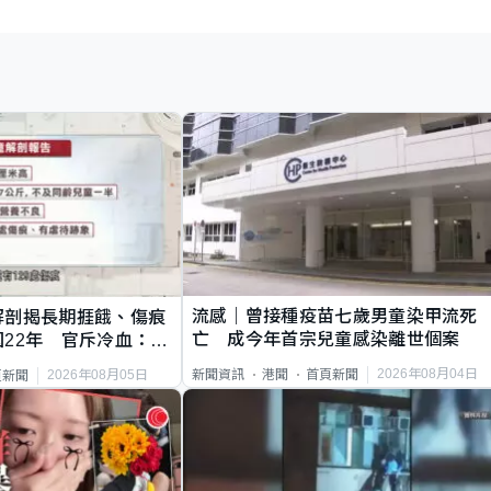
流感｜曾接種疫苗七歲男童染甲流死
解剖揭長期捱餓、傷痕
亡 成今年首宗兒童感染離世個案
22年 官斥冷血：同
2026年08月04日
新聞資訊
港聞
首頁新聞
2026年08月05日
頁新聞