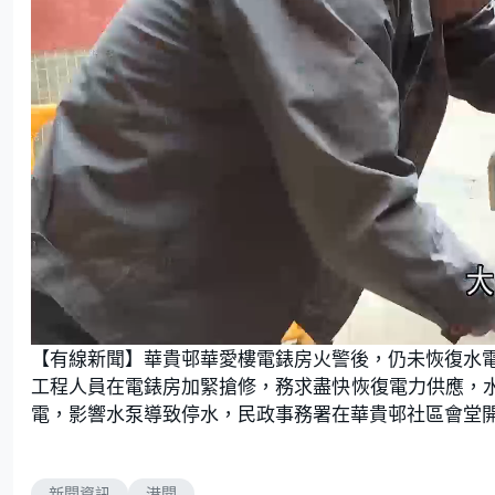
U
n
【有線新聞】華貴邨華愛樓電錶房火警後，仍未恢復水
m
u
t
工程人員在電錶房加緊搶修，務求盡快恢復電力供應，
e
電，影響水泵導致停水，民政事務署在華貴邨社區會堂
新聞資訊
港聞