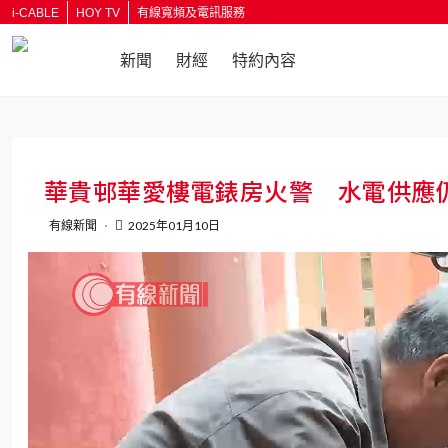
i-CABLE
HOY TV
有線寬頻及電訊服務
新聞
財經
特約內容
返回
華貴邨華愛樓電錶房火警 水電供應
有線新聞
2025年01月10日