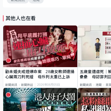
其他人也在看
勸未婚夫戒煙爆命案 28歲女教師連捅
五歲童遭虐死｜
心臟兩刀判死緩 母斥判太重已上訴
纍纍 母認罪判囚
類案最惡劣
2026年08月05日
新聞資訊
新聞熱話
新聞資訊
港聞
首