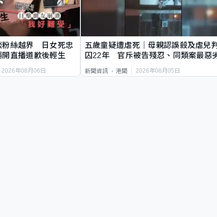
談粉絲越界 日女死忠
五歲童疑遭虐死｜母親認誤殺及虐兒
繩開直播道歉後輕生
囚22年 官斥被告殘忍、同類案最惡
2026年08月06日
2026年08月05日
新聞資訊
港聞