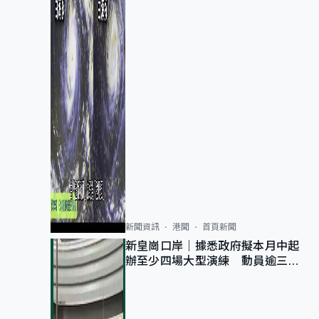
新聞資訊
港聞
首頁新聞
新皇崗口岸｜據悉政府擬本月中起
辦至少四場大型演練 動員逾三萬
公務員人次測試