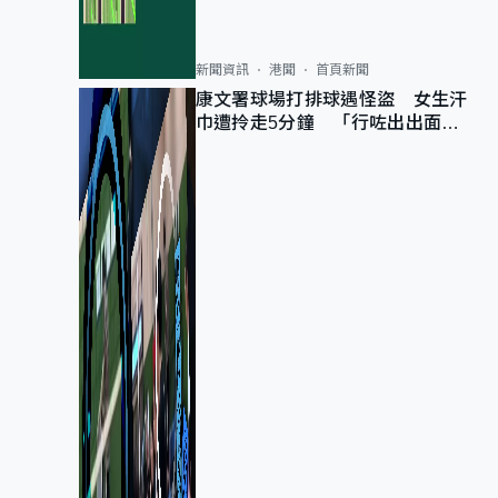
新聞資訊
港聞
首頁新聞
康文署球場打排球遇怪盜 女生汗
巾遭拎走5分鐘 「行咗出出面唔
知做乜」