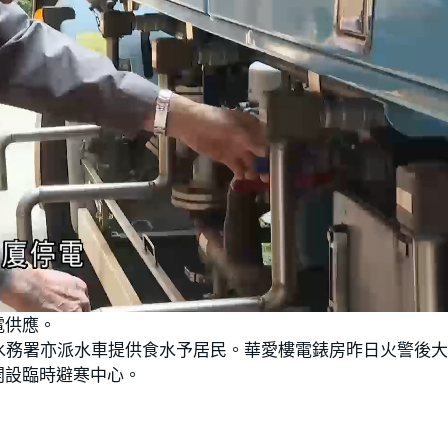
L
o
電供應。
a
d
e
水務署亦派水車提供食水予居民。華愛樓電錶房昨日火警後
d
:
開設臨時避寒中心。
1
0
0
.
0
0
%