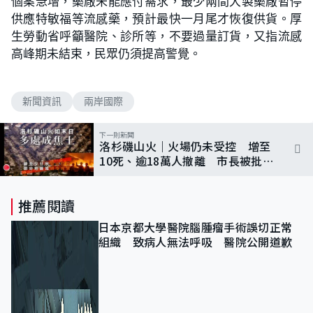
個案急增，藥廠未能應付需求，最少兩間大製藥廠暫停
供應特敏福等流感藥，預計最快一月尾才恢復供貨。厚
生勞動省呼籲醫院、診所等，不要過量訂貨，又指流感
高峰期未結束，民眾仍須提高警覺。
新聞資訊
兩岸國際
下一則新聞
洛杉磯山火｜火場仍未受控 增至
10死、逾18萬人撤離 市長被批救
災不力
推薦閱讀
日本京都大學醫院腦腫瘤手術誤切正常
組織 致病人無法呼吸 醫院公開道歉