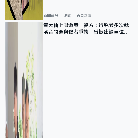
新聞資訊
港聞
首頁新聞
黃大仙上邨命案｜警方：行兇者多次就
噪音問題與傷者爭執 曾提出調單位已
獲批