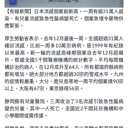
L
U
o
n
【有線新聞】日本流感個案創新高，一周有逾31萬人感
a
m
d
u
染，有兒童流感致急性腦病變死亡，個案急增令藥物供
e
t
d
e
:
應緊張。
3
3
.
厚生勞動省表示，去年12月最後一周，全國超過31萬人
7
1
確診流感，比前一周多10萬宗病例，是1999年有紀錄
%
以來最高。新一輪的流感高峰期個案自去年12月起飆
升，根據全國5千間醫療機構的統計數字，平均每間機
構診治的病人，在12月底升至64人，所有都道府縣病例
都有增加。絕大部分地方都超過30宗的警戒水平，九州
的疫情較嚴重，大分、鹿兒島等地一周平均個案達90宗
以上，大阪有67宗，東京錄得56宗。
靜岡縣有兒童醫院，三周收治了3名流感引致急性腦病
變的兒童，其中一人死亡，全國近2千間託兒機構和中
小學關閉或需停課。