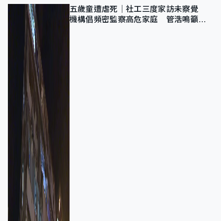
五歲童遭虐死｜社工三度家訪未察覺
機構倡頻密監察高危家庭 管浩鳴籲加
強跨部門協作