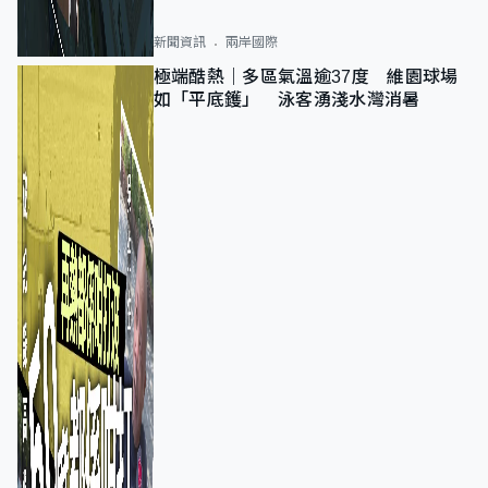
新聞資訊
兩岸國際
極端酷熱｜多區氣溫逾37度 維園球場
如「平底鑊」 泳客湧淺水灣消暑