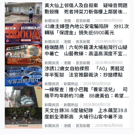
黃大仙上邨傷人及自殺案 疑噪音問題
動殺機 死者持菜刀斬傷樓上鄰居後墮
斃
2026年08月08日
新聞資訊
港聞
首頁新聞
43歲主婦墮內地公安電騙陷阱 分81次
轉賬「保證金」損失近6900萬元
2026年08月07日
新聞資訊
港聞
首頁新聞
極端酷熱｜六旬外籍漢大埔船灣行山疑
中暑亡 山藝教練：高溫高濕度不宜遠
足
2026年08月09日
新聞資訊
港聞
首頁新聞
涉誘12歲女自拍祼照 「A0」男捱足
年半冤獄 法官推翻裁決：抄錯標點
2026年08月06日
新聞資訊
新聞熱話
一線搜查｜揸小巴難「養家活兒」 司
機平均年齡約70歲 88歲黃伯：希望一
直揸落去
2026年08月07日
新聞資訊
新聞熱話
天文台錄36.9度破紀錄 上水飆至39.8
度創全港新高 大埔行山客中暑不治
2026年08月09日
新聞資訊
港聞
首頁新聞