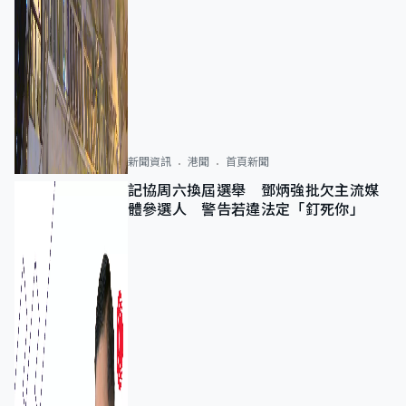
新聞資訊
港聞
首頁新聞
記協周六換屆選舉 鄧炳強批欠主流媒
體參選人 警告若違法定「釘死你」