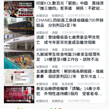
印度KOL數百元「窮遊」中國 靠接濟
「嫌三嫌四」惹爭議 網民：不歡迎劣
質旅客
2026年08月02日
新聞資訊
新聞熱話
CHANEL四前員工串謀偷竊逾700件銷
毀品 分別判囚4至7年
2026年08月03日
新聞資訊
港聞
流感｜曾接種疫苗七歲男童染甲流死
亡 成今年首宗兒童感染離世個案
2026年08月04日
新聞資訊
港聞
首頁新聞
九龍城學生宿舍地盤39歲安全經理失
足 14樓墮至4樓工作台、送院不治
2026年08月03日
新聞資訊
港聞
五歲童遭虐死｜解剖揭長期捱餓、傷痕
纍纍 母認罪判囚22年 官斥冷血：同
類案最惡劣
2026年08月05日
新聞資訊
港聞
首頁新聞
美女治療師借輔導「誘騙」14歲少年
犯 外物性虐持續3個月 受害者母：
要保護其他人
2026年07月30日
新聞資訊
新聞熱話