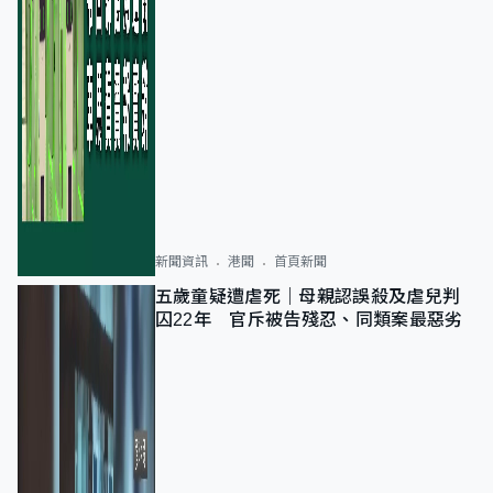
新聞資訊
港聞
首頁新聞
五歲童疑遭虐死｜母親認誤殺及虐兒判
囚22年 官斥被告殘忍、同類案最惡劣