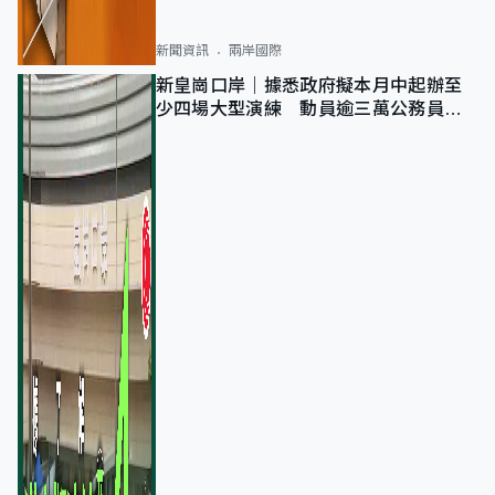
新聞資訊
兩岸國際
新皇崗口岸｜據悉政府擬本月中起辦至
少四場大型演練 動員逾三萬公務員人
次測試