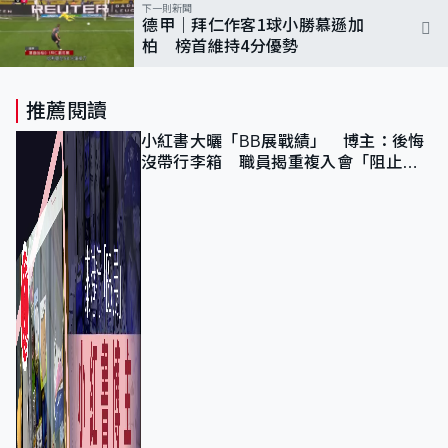
下一則新聞
德甲｜拜仁作客1球小勝慕遜加
柏 榜首維持4分優勢
推薦閱讀
小紅書大曬「BB展戰績」 博主：後悔
沒帶行李箱 職員揭重複入會「阻止唔
到」