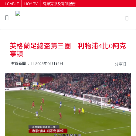
i-CABLE
HOY TV
有線寬頻及電訊服務
英格蘭足總盃第三圈 利物浦4比0阿克
寧頓
有線新聞
2025年01月12日
分享