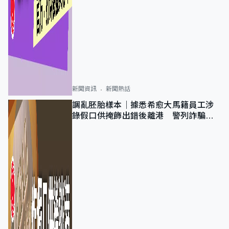
新聞資訊
新聞熱話
調亂胚胎樣本｜據悉希愈大馬籍員工涉
錄假口供掩飾出錯後離港 警列詐騙
正通緝在逃人士