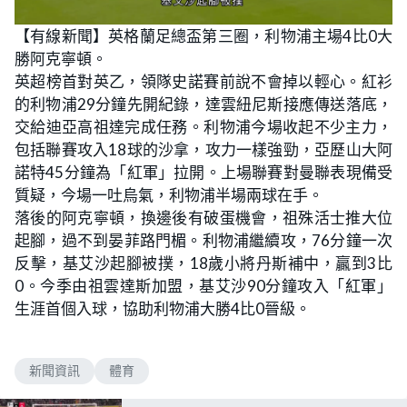
【有線新聞】英格蘭足總盃第三圈，利物浦主場4比0大
勝阿克寧頓。
英超榜首對英乙，領隊史諾賽前說不會掉以輕心。紅衫
的利物浦29分鐘先開紀錄，達雲紐尼斯接應傳送落底，
交給迪亞高祖達完成任務。利物浦今場收起不少主力，
包括聯賽攻入18球的沙拿，攻力一樣強勁，亞歷山大阿
諾特45分鐘為「紅軍」拉開。上場聯賽對曼聯表現備受
質疑，今場一吐烏氣，利物浦半場兩球在手。
落後的阿克寧頓，換邊後有破蛋機會，祖殊活士推大位
起腳，過不到晏菲路門楣。利物浦繼續攻，76分鐘一次
反擊，基艾沙起腳被撲，18歲小將丹斯補中，贏到3比
0。今季由祖雲達斯加盟，基艾沙90分鐘攻入「紅軍」
生涯首個入球，協助利物浦大勝4比0晉級。
新聞資訊
體育