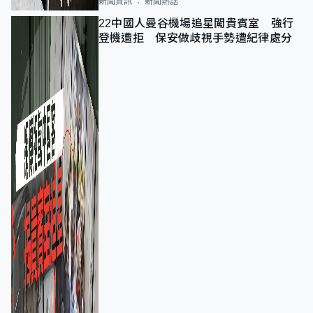
新聞資訊
新聞熱話
22中國人曼谷機場追星闖貴賓室 強行
登機遭拒 保安做歧視手勢遭紀律處分