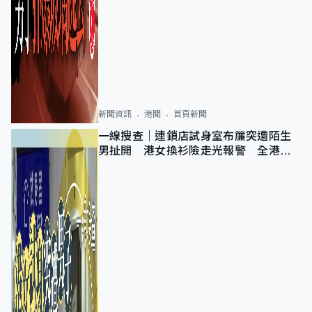
新聞資訊
港聞
首頁新聞
一線搜查｜連鎖店試身室布簾突遭陌生
男扯開 港女換衫險走光報警 全港分
店急換實體門