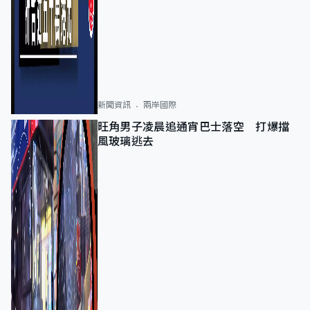
新聞資訊
兩岸國際
旺角男子凌晨追通宵巴士落空 打爆擋
風玻璃逃去