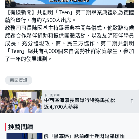
L
U
o
n
【有線新聞】共創明「Teen」第二期畢業典禮於啟德體
a
m
d
u
藝館舉行，有約7,500人出席。
e
t
d
e
:
政務司司長陳國基主持畢業典禮開幕儀式，他致辭時候
1
0
感謝合作夥伴捐助和提供團體活動，以及友師陪伴學員
0
.
成長，充分體現政、商、民三方協作。第二期共創明
0
0
「Teen」總共有4,000個來自弱勢社群家庭學生，參加
%
了一年的發展規劃。
新聞資訊
下一則新聞
中西區海濱長廊舉行特殊馬拉松
近4,700人參與
推薦閱讀
俄「黑寡婦」誘前線士兵閃婚騙撫恤