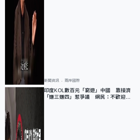
新聞資訊
兩岸國際
印度KOL數百元「窮遊」中國 靠接濟
「嫌三嫌四」惹爭議 網民：不歡迎劣
質旅客