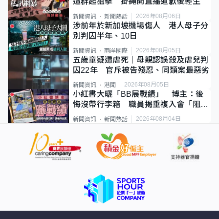
遭群起狙擊 掛繩開直播道歉後輕生
2026年08月06日
新聞資訊
新聞熱話
涉前年於新加坡機場傷人 港人母子分
別判囚半年、10日
2026年08月05日
新聞資訊
兩岸國際
五歲童疑遭虐死｜母親認誤殺及虐兒判
囚22年 官斥被告殘忍、同類案最惡劣
2026年08月05日
新聞資訊
港聞
小紅書大曬「BB展戰績」 博主：後
悔沒帶行李箱 職員揭重複入會「阻止
唔到」
2026年08月04日
新聞資訊
新聞熱話