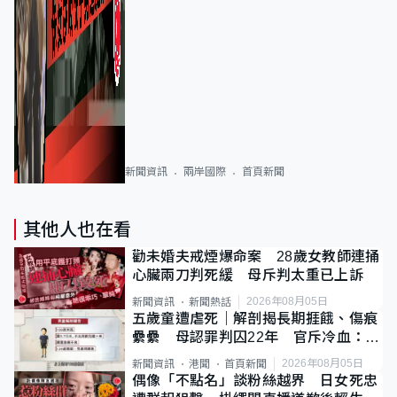
新聞資訊
兩岸國際
首頁新聞
其他人也在看
勸未婚夫戒煙爆命案 28歲女教師連捅
心臟兩刀判死緩 母斥判太重已上訴
2026年08月05日
新聞資訊
新聞熱話
五歲童遭虐死｜解剖揭長期捱餓、傷痕
纍纍 母認罪判囚22年 官斥冷血：同
類案最惡劣
2026年08月05日
新聞資訊
港聞
首頁新聞
偶像「不點名」談粉絲越界 日女死忠