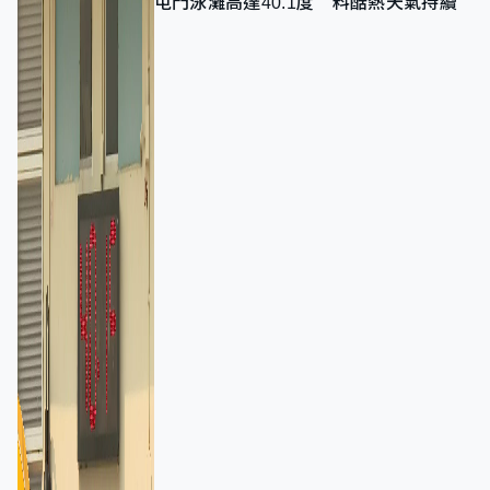
屯門泳灘高達40.1度 料酷熱天氣持續