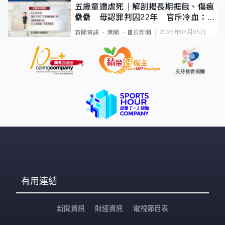
五歲童遭虐死｜解剖揭長期捱餓、傷痕
纍纍 母認罪判囚22年 官斥冷血：同
類案最惡劣
2026年08月05日
新聞資訊
港聞
首頁新聞
有用連結
新聞資訊
財經資訊
電視節目表