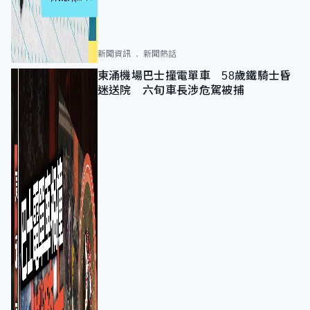
新聞資訊
新聞熱話
東涌機場巴士撞電單車 58歲鐵騎士昏
迷送院 六旬車長涉危駕被捕