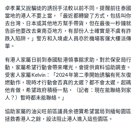
卓孝業又說騙徒的誘拐手法較以前不同，提醒前往泰國
當地的港人不要上當，「最近都轉變了方式，包括叫你
去台灣、日本或其他地方幫手帶貨，但在最後一秒鐘就
告訴他要改去東南亞地方，有部份人士確實是不虞有詐
跌入陷阱。」警方和入境處人員亦於機場客運大樓派傳
單。
有港人家屬日前到泰國駐港領事館求助，對於保安局行
動，家屬希望行動會帶來曙光，會提供資料協助調查。
受害人家屬Kelvin：「2024年第二季開始誘騙有死灰復
燃動作，現時才行動會否真的太遲？都不會太遲，起碼
他肯做，希望政府積極一點，（記者：現在能聯絡到家
人？）暫時都未能聯絡。」
協助家屬的油尖旺前區議員余德寶希望當局到緬甸園區
拯救香港人之餘，設法阻止港人進入這些園區。