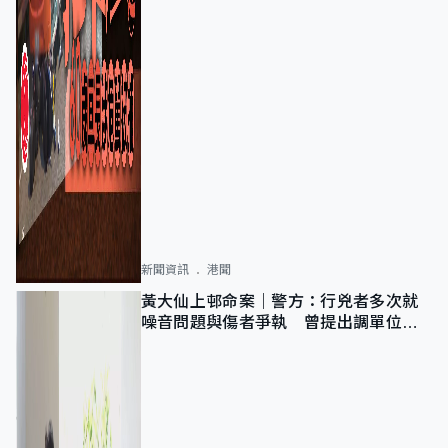
新聞資訊
港聞
黃大仙上邨命案｜警方：行兇者多次就
噪音問題與傷者爭執 曾提出調單位已
獲批