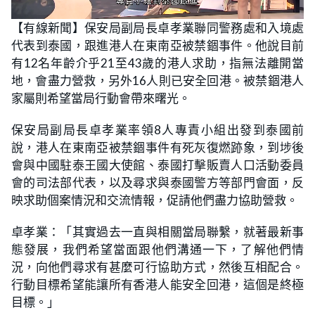
L
U
o
n
【有線新聞】保安局副局長卓孝業聯同警務處和入境處
a
m
d
u
代表到泰國，跟進港人在東南亞被禁錮事件。他說目前
e
t
d
e
:
有12名年齡介乎21至43歲的港人求助，指無法離開當
1
5
地，會盡力營救，另外16人則已安全回港。被禁錮港人
.
0
家屬則希望當局行動會帶來曙光。
8
%
保安局副局長卓孝業率領8人專責小組出發到泰國前
說，港人在東南亞被禁錮事件有死灰復燃跡象，到埗後
會與中國駐泰王國大使館、泰國打擊販賣人口活動委員
會的司法部代表，以及尋求與泰國警方等部門會面，反
映求助個案情況和交流情報，促請他們盡力協助營救。
卓孝業：「其實過去一直與相關當局聯繫，就著最新事
態發展，我們希望當面跟他們溝通一下，了解他們情
況，向他們尋求有甚麼可行協助方式，然後互相配合。
行動目標希望能讓所有香港人能安全回港，這個是終極
目標。」