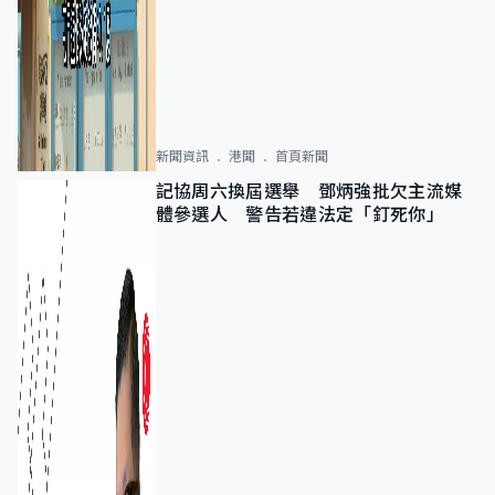
新聞資訊
港聞
首頁新聞
記協周六換屆選舉 鄧炳強批欠主流媒
體參選人 警告若違法定「釘死你」