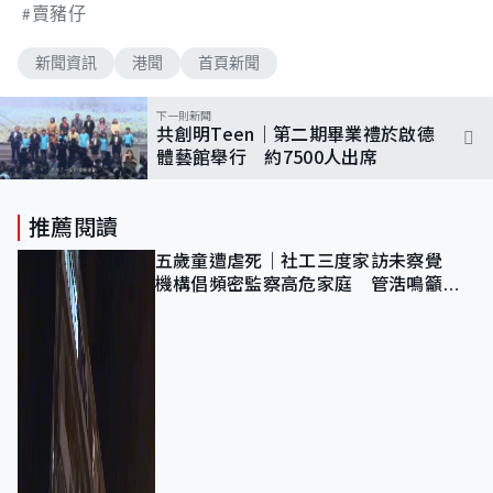
賣豬仔
新聞資訊
港聞
首頁新聞
下一則新聞
共創明Teen｜第二期畢業禮於啟德
體藝館舉行 約7500人出席
推薦閱讀
五歲童遭虐死｜社工三度家訪未察覺
機構倡頻密監察高危家庭 管浩鳴籲加
強跨部門協作