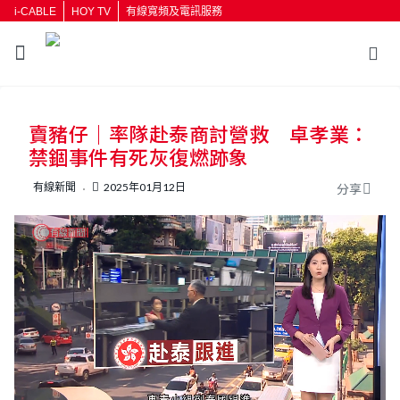
i-CABLE
HOY TV
有線寬頻及電訊服務
返回
賣豬仔｜率隊赴泰商討營救 卓孝業：
按輸入鍵開始搜尋
禁錮事件有死灰復燃跡象
有線新聞
2025年01月12日
分享