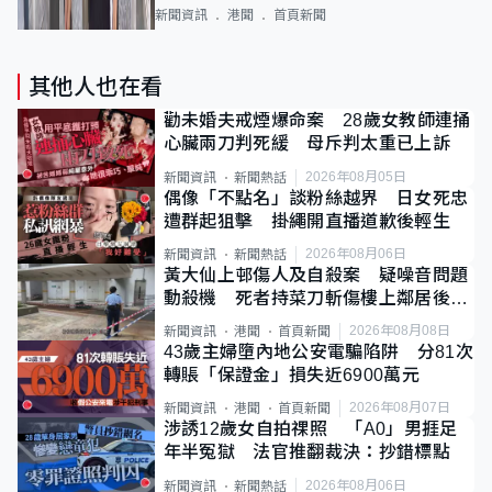
新聞資訊
港聞
首頁新聞
其他人也在看
勸未婚夫戒煙爆命案 28歲女教師連捅
心臟兩刀判死緩 母斥判太重已上訴
2026年08月05日
新聞資訊
新聞熱話
偶像「不點名」談粉絲越界 日女死忠
遭群起狙擊 掛繩開直播道歉後輕生
2026年08月06日
新聞資訊
新聞熱話
黃大仙上邨傷人及自殺案 疑噪音問題
動殺機 死者持菜刀斬傷樓上鄰居後墮
斃
2026年08月08日
新聞資訊
港聞
首頁新聞
43歲主婦墮內地公安電騙陷阱 分81次
轉賬「保證金」損失近6900萬元
2026年08月07日
新聞資訊
港聞
首頁新聞
涉誘12歲女自拍祼照 「A0」男捱足
年半冤獄 法官推翻裁決：抄錯標點
2026年08月06日
新聞資訊
新聞熱話