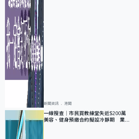
新聞資訊
港聞
一線搜查｜市民買教練堂失近$200萬
美容、健身預繳合約擬設冷靜期 業界
憂退款計法對商戶不公