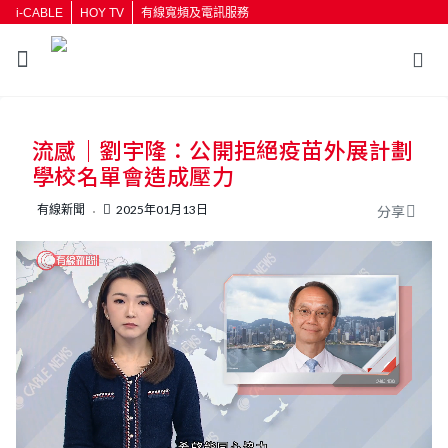
i-CABLE
HOY TV
有線寬頻及電訊服務
返回
流感｜劉宇隆：公開拒絕疫苗外展計劃
按輸入鍵開始搜尋
學校名單會造成壓力
有線新聞
2025年01月13日
分享