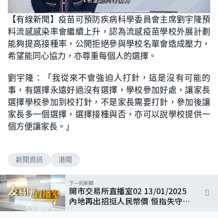
L
U
o
n
【有線新聞】疫苗可預防疾病科學委員會主席劉宇隆預
a
m
d
u
料流感感染率會繼續上升，認為流感疫苗學校外展計劃
e
t
d
e
:
能夠提高接種率，公開拒絕參與學校名單會造成壓力，
5
6
希望能同心協力，亦尊重每個人的選擇。
.
6
0
劉宇隆：「我從來不會強迫人打針，這是沒有可能的
%
事，有選擇永遠好過沒有選擇，學校參加好處，讓家長
選擇學校參加到校打針，不是家長需要打針，參加後讓
家長多一個選擇，選擇接種與否，亦可以說學校提供一
個方便讓家長。」
新聞資訊
港聞
下一則新聞
開市交易所直播室02 13/01/2025
內地再出招挺人民幣價 恒指失守萬
九點