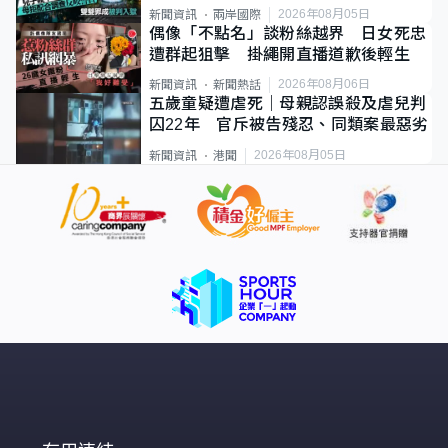
2026年08月05日
新聞資訊
兩岸國際
偶像「不點名」談粉絲越界 日女死忠
遭群起狙擊 掛繩開直播道歉後輕生
2026年08月06日
新聞資訊
新聞熱話
五歲童疑遭虐死｜母親認誤殺及虐兒判
囚22年 官斥被告殘忍、同類案最惡劣
2026年08月05日
新聞資訊
港聞