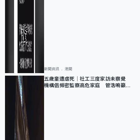
新聞資訊
港聞
五歲童遭虐死｜社工三度家訪未察覺
機構倡頻密監察高危家庭 管浩鳴籲加
強跨部門協作