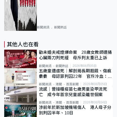
新聞資訊
新聞熱話
其他人也在看
勸未婚夫戒煙爆命案 28歲女教師連捅
心臟兩刀判死緩 母斥判太重已上訴
2026年08月05日
新聞資訊
新聞熱話
五歲童遭虐死｜解剖揭長期捱餓、傷痕
纍纍 母認罪判囚22年 官斥冷血：同
類案最惡劣
2026年08月05日
新聞資訊
港聞
首頁新聞
流感｜曾接種疫苗七歲男童染甲流死
亡 成今年首宗兒童感染離世個案
2026年08月04日
新聞資訊
港聞
首頁新聞
涉前年於新加坡機場傷人 港人母子分
別判囚半年、10日