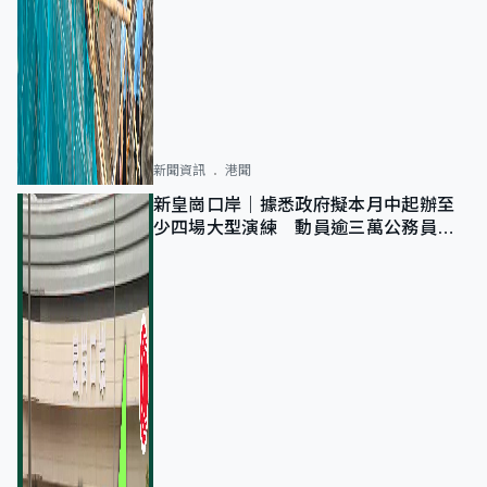
新聞資訊
港聞
新皇崗口岸｜據悉政府擬本月中起辦至
少四場大型演練 動員逾三萬公務員人
次測試