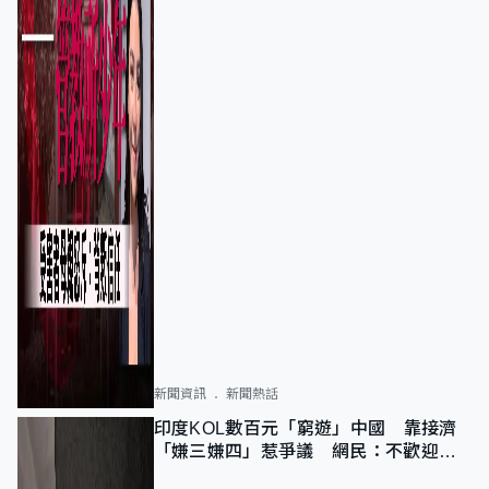
新聞資訊
新聞熱話
印度KOL數百元「窮遊」中國 靠接濟
「嫌三嫌四」惹爭議 網民：不歡迎劣
質旅客