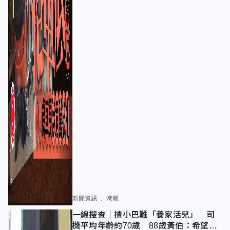
新聞資訊
港聞
一線搜查｜揸小巴難「養家活兒」 司
機平均年齡約70歲 88歲黃伯：希望一