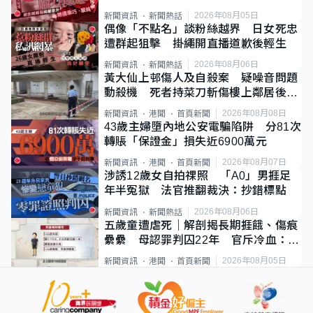
2026年08月05日
新聞資訊
新聞熱話
偶像「不點名」談粉絲越界 日女死忠
遭群起狙擊 掛繩開直播道歉後輕生
2026年08月06日
新聞資訊
新聞熱話
黃大仙上邨傷人及自殺案 疑噪音問題
動殺機 死者持菜刀斬傷樓上鄰居後墮
斃
2026年08月08日
新聞資訊
港聞
首頁新聞
43歲主婦墮內地公安電騙陷阱 分81次
轉賬「保證金」損失近6900萬元
2026年08月07日
新聞資訊
港聞
首頁新聞
涉誘12歲女自拍祼照 「A0」男捱足
年半冤獄 法官推翻裁決：抄錯標點
2026年08月06日
新聞資訊
新聞熱話
五歲童遭虐死｜解剖揭長期捱餓、傷痕
纍纍 母認罪判囚22年 官斥冷血：同
類案最惡劣
2026年08月05日
新聞資訊
港聞
首頁新聞