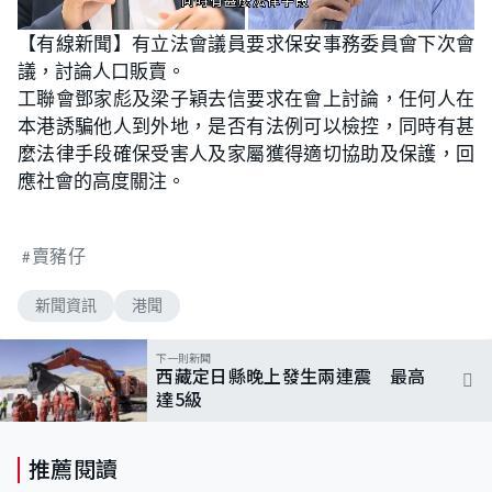
L
U
o
n
【有線新聞】有立法會議員要求保安事務委員會下次會
a
m
d
u
議，討論人口販賣。
e
t
d
e
:
工聯會鄧家彪及梁子穎去信要求在會上討論，任何人在
1
0
本港誘騙他人到外地，是否有法例可以檢控，同時有甚
0
.
麼法律手段確保受害人及家屬獲得適切協助及保護，回
0
0
應社會的高度關注。
%
賣豬仔
新聞資訊
港聞
下一則新聞
西藏定日縣晚上發生兩連震 最高
達5級
推薦閱讀