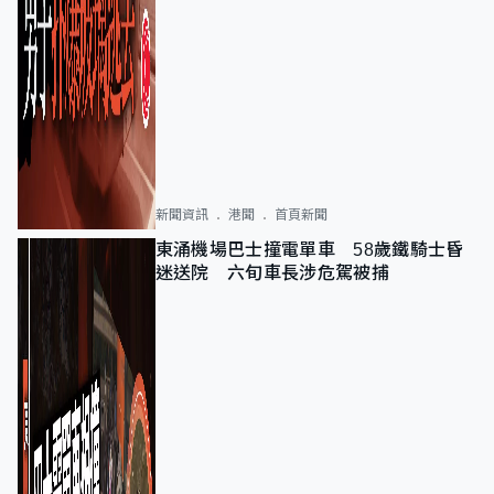
新聞資訊
港聞
首頁新聞
東涌機場巴士撞電單車 58歲鐵騎士昏
迷送院 六旬車長涉危駕被捕