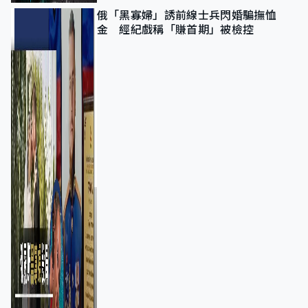
俄「黑寡婦」誘前線士兵閃婚騙撫恤
金 經紀戲稱「賺首期」被檢控