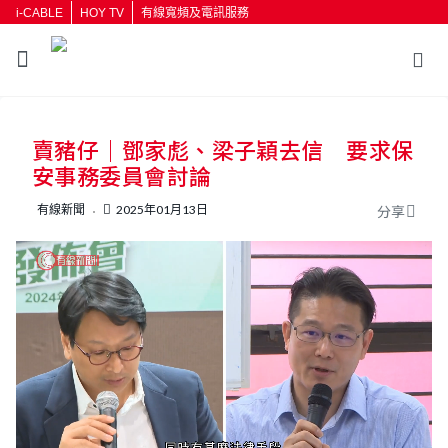
i-CABLE
HOY TV
有線寬頻及電訊服務
賣豬仔｜鄧家彪、梁子穎去信 要求保
安事務委員會討論
有線新聞
2025年01月13日
分享