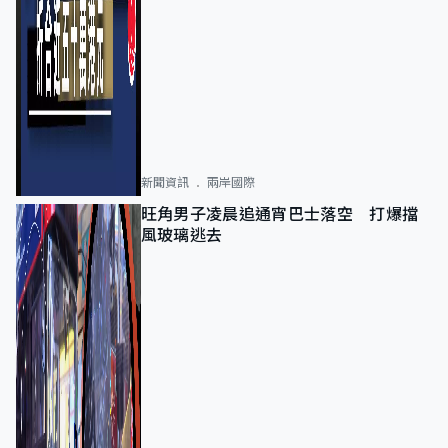
新聞資訊
兩岸國際
旺角男子凌晨追通宵巴士落空 打爆擋
風玻璃逃去