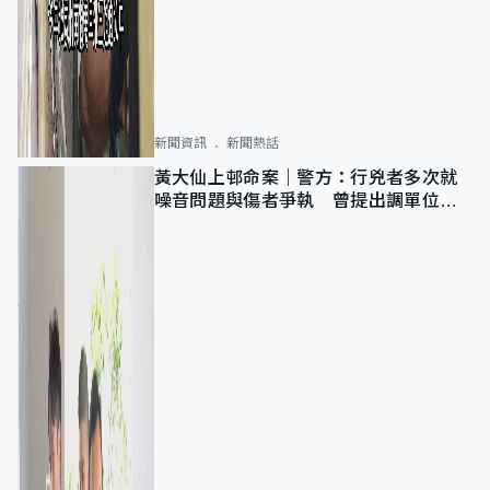
新聞資訊
新聞熱話
黃大仙上邨命案｜警方：行兇者多次就
噪音問題與傷者爭執 曾提出調單位已
獲批