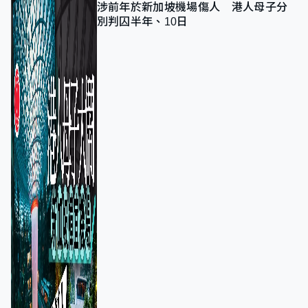
涉前年於新加坡機場傷人 港人母子分
別判囚半年、10日