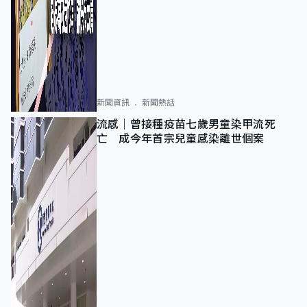
新聞資訊
新聞熱話
流感｜曾接種疫苗七歲男童染甲流死
亡 成今年首宗兒童感染離世個案