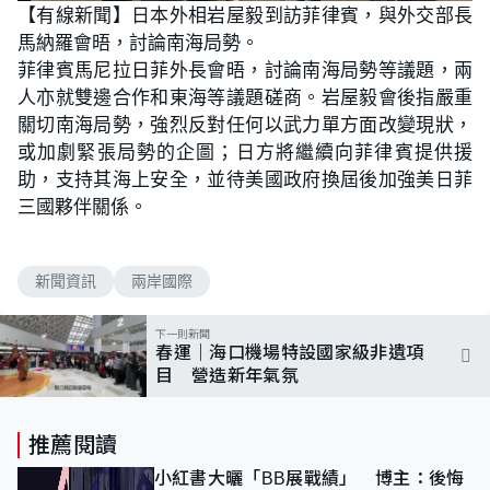
【有線新聞】日本外相岩屋毅到訪菲律賓，與外交部長
馬納羅會晤，討論南海局勢。
菲律賓馬尼拉日菲外長會晤，討論南海局勢等議題，兩
人亦就雙邊合作和東海等議題磋商。岩屋毅會後指嚴重
關切南海局勢，強烈反對任何以武力單方面改變現狀，
或加劇緊張局勢的企圖；日方將繼續向菲律賓提供援
助，支持其海上安全，並待美國政府換屆後加強美日菲
三國夥伴關係。
新聞資訊
兩岸國際
下一則新聞
春運｜海口機場特設國家級非遺項
目 營造新年氣氛
推薦閱讀
小紅書大曬「BB展戰績」 博主：後悔