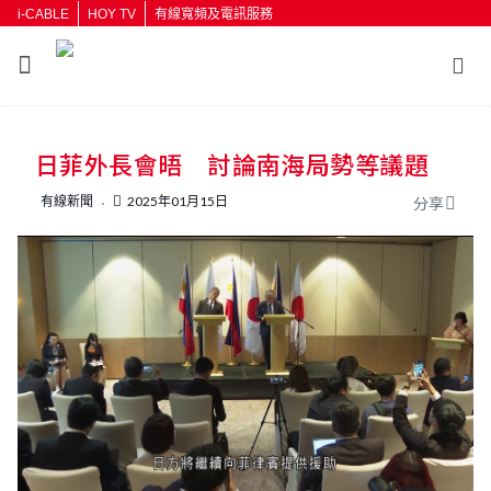
i-CABLE
HOY TV
有線寬頻及電訊服務
返回
日菲外長會晤 討論南海局勢等議題
按輸入鍵開始搜尋
有線新聞
2025年01月15日
分享