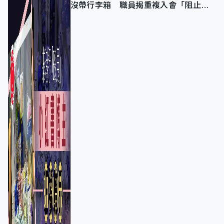
沒帶行李箱 職員揭重複入會「阻止唔
到」