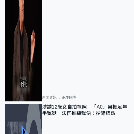
新聞資訊
兩岸國際
涉誘12歲女自拍祼照 「A0」男捱足年
半冤獄 法官推翻裁決：抄錯標點