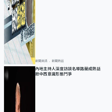
新聞資訊
新聞熱話
內地主持人深度訪談名導路蘭成熱話
掀中西意識形態鬥爭