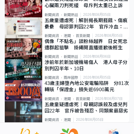
心臟兩刀判死緩 母斥判太重已上訴
2026年08月05日
新聞資訊
新聞熱話
五歲童遭虐死｜解剖揭長期捱餓、傷痕
纍纍 母認罪判囚22年 官斥冷血：同
類案最惡劣
2026年08月05日
新聞資訊
港聞
首頁新聞
偶像「不點名」談粉絲越界 日女死忠
遭群起狙擊 掛繩開直播道歉後輕生
2026年08月06日
新聞資訊
新聞熱話
涉前年於新加坡機場傷人 港人母子分
別判囚半年、10日
2026年08月05日
新聞資訊
兩岸國際
43歲主婦墮內地公安電騙陷阱 分81次
轉賬「保證金」損失近6900萬元
2026年08月07日
新聞資訊
港聞
首頁新聞
五歲童疑遭虐死｜母親認誤殺及虐兒判
囚22年 官斥被告殘忍、同類案最惡劣
2026年08月05日
新聞資訊
港聞