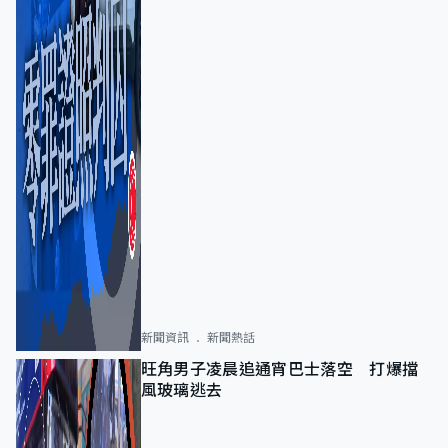
新聞資訊
新聞熱話
旺角男子凌晨追通宵巴士落空 打爆擋
風玻璃逃去