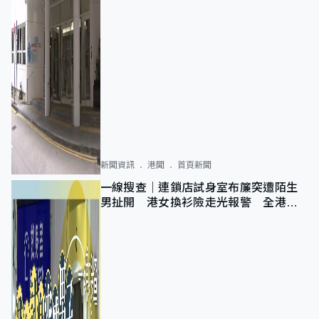
新聞資訊
港聞
首頁新聞
一線搜查｜連鎖店試身室布簾突遭陌生
男扯開 港女換衫險走光報警 全港分
店急換實體門