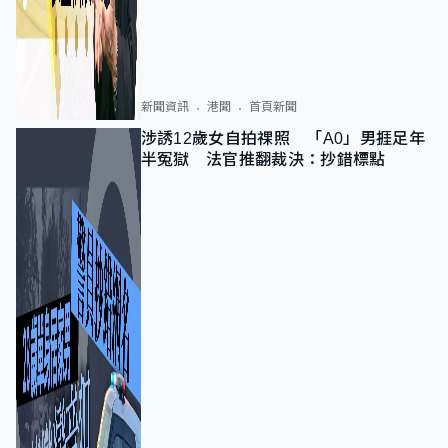
新聞資訊
港聞
首頁新聞
涉誘12歲女自拍祼照 「A0」男捱足年
半冤獄 法官推翻裁決：抄錯標點