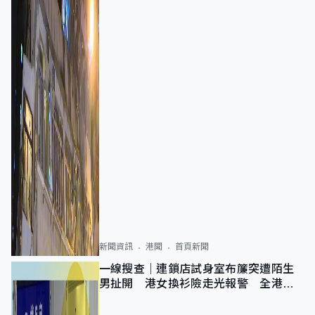
新聞資訊
港聞
首頁新聞
一線搜查｜連鎖店試身室布簾突遭陌生
男扯開 港女換衫險走光報警 全港分
店急換實體門