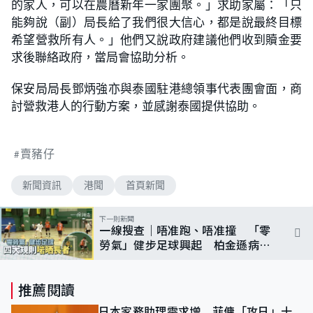
的家人，可以在農曆新年一家團聚。」求助家屬：「只
能夠說（副）局長給了我們很大信心，都是說最終目標
希望營救所有人。」他們又說政府建議他們收到贖金要
求後聯絡政府，當局會協助分析。
保安局局長鄧炳強亦與泰國駐港總領事代表團會面，商
討營救港人的行動方案，並感謝泰國提供協助。
賣豬仔
新聞資訊
港聞
首頁新聞
下一則新聞
一線搜查｜唔准跑、唔准撞 「零
勞氣」健步足球興起 柏金遜病友
都玩得
推薦閱讀
日本家務助理需求增 菲傭「攻日」十