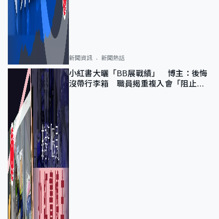
新聞資訊
新聞熱話
小紅書大曬「BB展戰績」 博主：後悔
沒帶行李箱 職員揭重複入會「阻止唔
到」