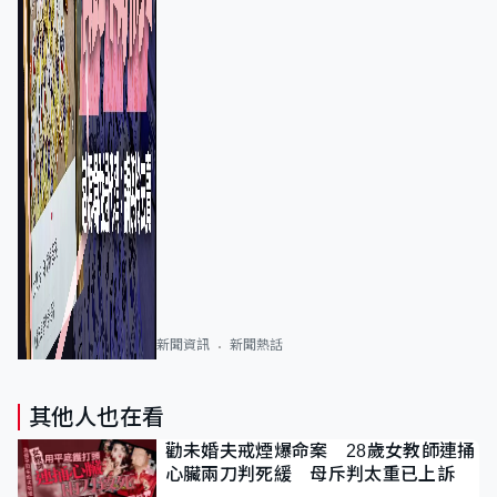
新聞資訊
新聞熱話
其他人也在看
勸未婚夫戒煙爆命案 28歲女教師連捅
心臟兩刀判死緩 母斥判太重已上訴