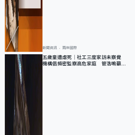
新聞資訊
兩岸國際
五歲童遭虐死｜社工三度家訪未察覺
機構倡頻密監察高危家庭 管浩鳴籲加
強跨部門協作