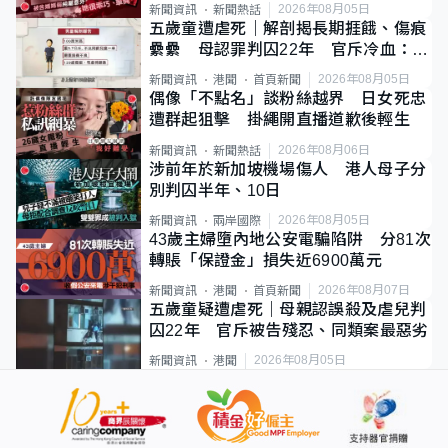
2026年08月05日
新聞資訊
新聞熱話
五歲童遭虐死｜解剖揭長期捱餓、傷痕
纍纍 母認罪判囚22年 官斥冷血：同
類案最惡劣
2026年08月05日
新聞資訊
港聞
首頁新聞
偶像「不點名」談粉絲越界 日女死忠
遭群起狙擊 掛繩開直播道歉後輕生
2026年08月06日
新聞資訊
新聞熱話
涉前年於新加坡機場傷人 港人母子分
別判囚半年、10日
2026年08月05日
新聞資訊
兩岸國際
43歲主婦墮內地公安電騙陷阱 分81次
轉賬「保證金」損失近6900萬元
2026年08月07日
新聞資訊
港聞
首頁新聞
五歲童疑遭虐死｜母親認誤殺及虐兒判
囚22年 官斥被告殘忍、同類案最惡劣
2026年08月05日
新聞資訊
港聞