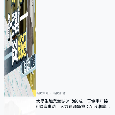
新聞資訊
新聞熱話
大學生職業空缺3年減6成 青協半年接
660宗求助 人力資源學會：AI浪潮重整
職位需求