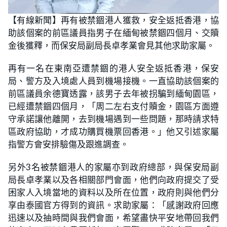
L
U
o
n
【有線新聞】再有被禁錮港人獲救，安全返抵香港，協
a
m
d
u
助該個案的前區議員指男子在緬甸被禁錮四個月、交贖
e
t
d
e
:
金後獲釋，而保安局副局長卓孝業會見其他求助家屬。
2
8
.
再有一名在東南亞遭禁錮的港人安全返抵香港，保安
1
3
局、警方及入境處人員到機場接機。一直協助該個案的
%
前區議員余德寶透露，該男子去年被拐騙到緬甸園區，
已經遭禁錮四個月，「周二左右支付贖金，園區方面遵
守承諾讓他離開，去到機場遇到一些問題，那時請求特
區政府協助，才成功購買機票回香港。」他又引述家屬
指警方會安排驗傷及跟進調查。
另外3名被禁錮港人的家屬亦到政府總部，與保安局副
局長卓孝業以及各相關部門會面，他們向政府提交了受
困家人入境當地的資料以及所在位置，政府則與他們分
享由泰國官方得到的資訊。求助家屬：「感謝政府回應
迅速以及抽時間與我們會面，希望盡快平安地帶回我們