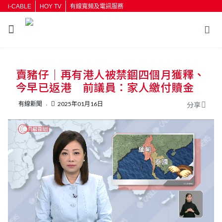
i-CABLE
HOY TV
有線寬頻及電訊服務
返回
賣豬仔｜再有港人被禁錮四個月獲釋、
按輸入鍵開始搜尋
今早已返港 前議員：家人繳付贖金
有線新聞
2025年01月16日
分享