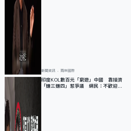
新聞資訊
兩岸國際
印度KOL數百元「窮遊」中國 靠接濟
「嫌三嫌四」惹爭議 網民：不歡迎劣
質旅客