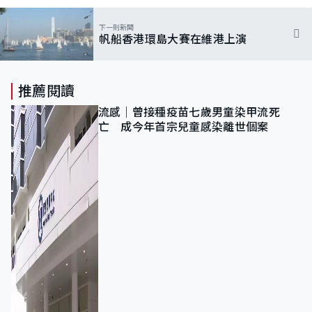
下一則新聞
帆船香港環島大賽在維港上演
推薦閱讀
流感｜曾接種疫苗七歲男童染甲流死
亡 成今年首宗兒童感染離世個案