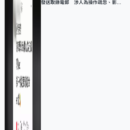
發送取錄電郵 涉人為操作疏忽、影響
11,139人