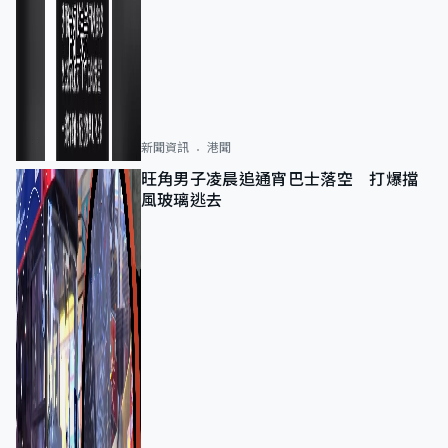
新聞資訊
港聞
旺角男子凌晨追通宵巴士落空 打爆擋
風玻璃逃去