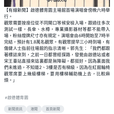
L
U
o
n
【有線新聞】啟德體育園主場館首場演唱會傍晚六時舉
a
m
d
u
行。
e
t
d
e
:
觀眾需要按座位從不同閘口等候安檢入場，跟過往多次
3
5
測試一樣，長傘、水樽，專業攝影器材等都不能帶入
.
5
場，粉絲燈牌尺寸亦有規定。演唱會由6時開始至7時半
3
%
完結，預計有1.8萬名觀眾。有觀眾提早三小時到場，有
傷健人士指前往場館的指示清晰。郭先生：「我們都跟
著標誌來到，之前一日都曾經探路，發覺由啟德站或者
宋王臺站直接來這裏都是無障礙，都挺好。因為裏面我
們未進過，不知道2、3樓是否有梯級，因為在紅館輪椅
觀眾席要上幾級樓梯，要用樓梯輔助機上去，比較麻
煩。」
啟德體育園
新聞資訊
港聞
首頁新聞