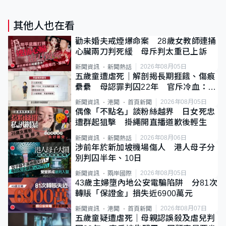
其他人也在看
勸未婚夫戒煙爆命案 28歲女教師連捅
心臟兩刀判死緩 母斥判太重已上訴
2026年08月05日
新聞資訊
新聞熱話
五歲童遭虐死｜解剖揭長期捱餓、傷痕
纍纍 母認罪判囚22年 官斥冷血：同
類案最惡劣
2026年08月05日
新聞資訊
港聞
首頁新聞
偶像「不點名」談粉絲越界 日女死忠
遭群起狙擊 掛繩開直播道歉後輕生
2026年08月06日
新聞資訊
新聞熱話
涉前年於新加坡機場傷人 港人母子分
別判囚半年、10日
2026年08月05日
新聞資訊
兩岸國際
43歲主婦墮內地公安電騙陷阱 分81次
轉賬「保證金」損失近6900萬元
2026年08月07日
新聞資訊
港聞
首頁新聞
五歲童疑遭虐死｜母親認誤殺及虐兒判