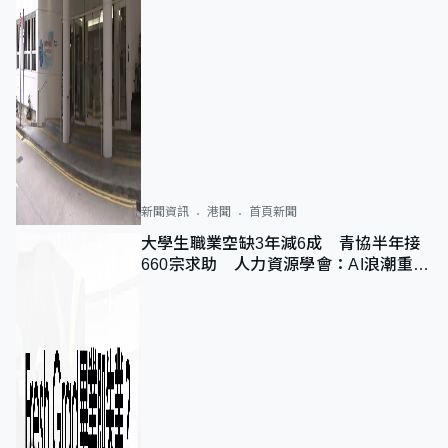
新聞資訊
港聞
首頁新聞
大學生職業空缺3年減6成 青協半年接
660宗求助 人力資源學會：AI浪潮重整
職位需求