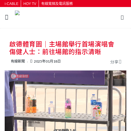
i-CABLE
HOY TV
有線寬頻及電訊服務
返回
啟德體育園｜主場館舉行首場演唱會
按輸入鍵開始搜尋
傷健人士：前往場館的指示清晰
有線新聞
2025年01月18日
分享