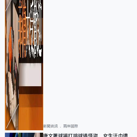
新聞資訊
兩岸國際
康文署球場打排球遇怪盜 女生汗巾遭