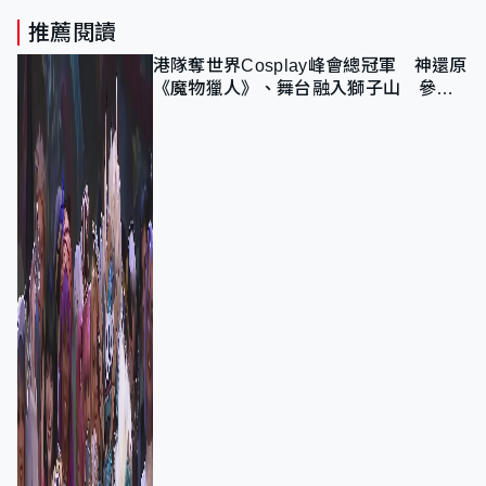
推薦閱讀
港隊奪世界Cosplay峰會總冠軍 神還原
《魔物獵人》、舞台融入獅子山 參賽
者：讓大家認識香港