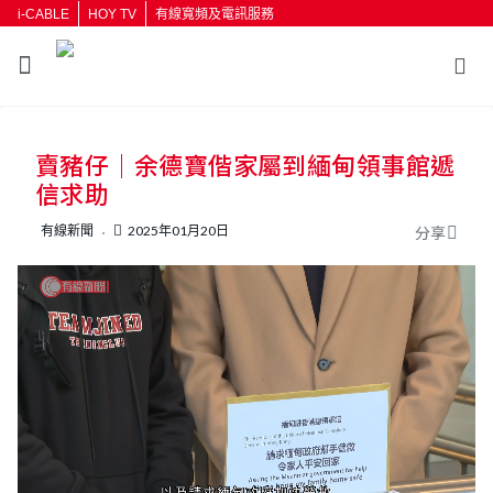
i-CABLE
HOY TV
有線寬頻及電訊服務
返回
賣豬仔｜余德寶偕家屬到緬甸領事館遞
按輸入鍵開始搜尋
信求助
有線新聞
2025年01月20日
分享