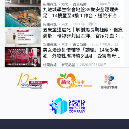
2026年08月04日
新聞資訊
港聞
首頁新聞
九龍城學生宿舍地盤39歲安全經理失
足 14樓墮至4樓工作台、送院不治
2026年08月03日
新聞資訊
港聞
五歲童遭虐死｜解剖揭長期捱餓、傷痕
纍纍 母認罪判囚22年 官斥冷血：同
類案最惡劣
2026年08月05日
新聞資訊
港聞
首頁新聞
美女治療師借輔導「誘騙」14歲少年
犯 外物性虐持續3個月 受害者母：
要保護其他人
2026年07月30日
新聞資訊
新聞熱話