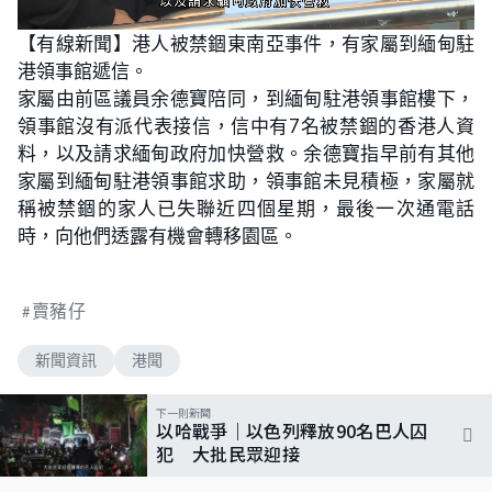
L
U
o
n
【有線新聞】港人被禁錮東南亞事件，有家屬到緬甸駐
a
m
d
u
港領事館遞信。
e
t
d
e
:
家屬由前區議員余德寶陪同，到緬甸駐港領事館樓下，
7
7
領事館沒有派代表接信，信中有7名被禁錮的香港人資
.
1
料，以及請求緬甸政府加快營救。余德寶指早前有其他
4
%
家屬到緬甸駐港領事館求助，領事館未見積極，家屬就
稱被禁錮的家人已失聯近四個星期，最後一次通電話
時，向他們透露有機會轉移園區。
賣豬仔
新聞資訊
港聞
下一則新聞
以哈戰爭｜以色列釋放90名巴人囚
犯 大批民眾迎接