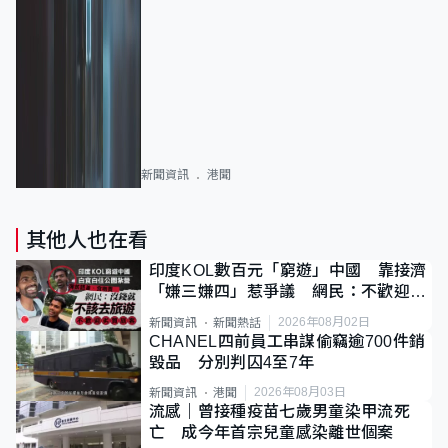
新聞資訊
港聞
其他人也在看
印度KOL數百元「窮遊」中國 靠接濟
「嫌三嫌四」惹爭議 網民：不歡迎劣
質旅客
2026年08月02日
新聞資訊
新聞熱話
CHANEL四前員工串謀偷竊逾700件銷
毀品 分別判囚4至7年
2026年08月03日
新聞資訊
港聞
流感｜曾接種疫苗七歲男童染甲流死
亡 成今年首宗兒童感染離世個案