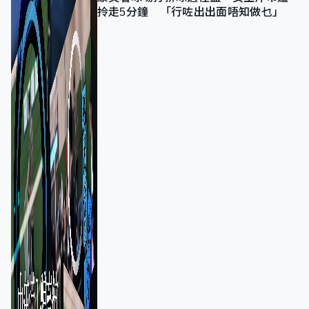
拎走5分鐘 「行咗出出面唔知做乜」