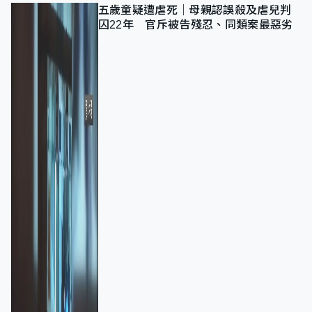
五歲童疑遭虐死｜母親認誤殺及虐兒判
囚22年 官斥被告殘忍、同類案最惡劣