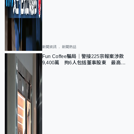
新聞資訊
新聞熱話
Fun Coffee騙局｜警接225宗報案涉款
9,400萬 拘6人包括董事股東 最高金
額一宗涉近千萬