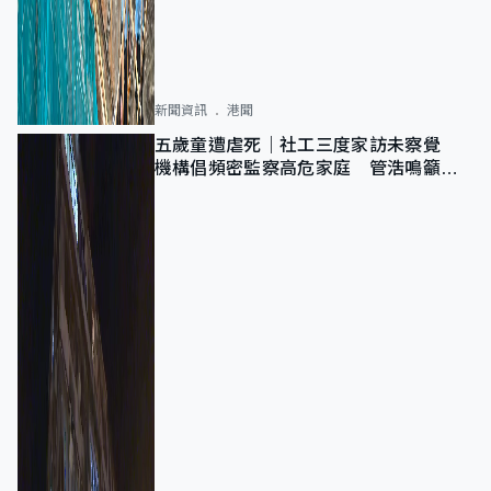
新聞資訊
港聞
五歲童遭虐死｜社工三度家訪未察覺
機構倡頻密監察高危家庭 管浩鳴籲加
強跨部門協作