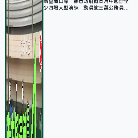
新皇崗口岸｜據悉政府擬本月中起辦至
少四場大型演練 動員逾三萬公務員人
次測試