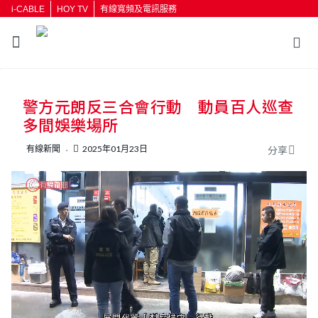
i-CABLE
HOY TV
有線寬頻及電訊服務
返回
警方元朗反三合會行動 動員百人巡查
按輸入鍵開始搜尋
多間娛樂場所
有線新聞
2025年01月23日
分享