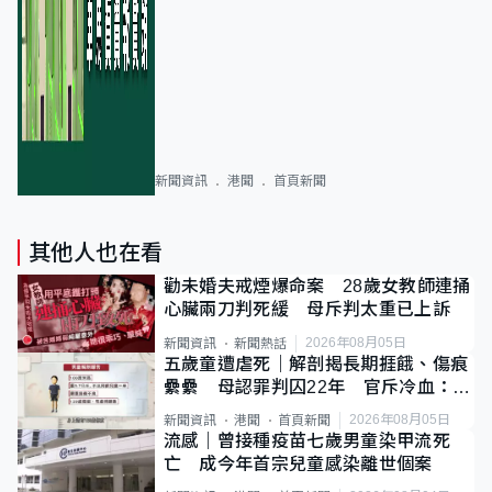
新聞資訊
港聞
首頁新聞
其他人也在看
勸未婚夫戒煙爆命案 28歲女教師連捅
心臟兩刀判死緩 母斥判太重已上訴
2026年08月05日
新聞資訊
新聞熱話
五歲童遭虐死｜解剖揭長期捱餓、傷痕
纍纍 母認罪判囚22年 官斥冷血：同
類案最惡劣
2026年08月05日
新聞資訊
港聞
首頁新聞
流感｜曾接種疫苗七歲男童染甲流死
亡 成今年首宗兒童感染離世個案