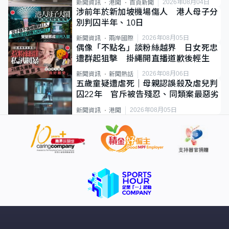
2026年08月04日
新聞資訊
港聞
首頁新聞
涉前年於新加坡機場傷人 港人母子分
別判囚半年、10日
2026年08月05日
新聞資訊
兩岸國際
偶像「不點名」談粉絲越界 日女死忠
遭群起狙擊 掛繩開直播道歉後輕生
2026年08月06日
新聞資訊
新聞熱話
五歲童疑遭虐死｜母親認誤殺及虐兒判
囚22年 官斥被告殘忍、同類案最惡劣
2026年08月05日
新聞資訊
港聞