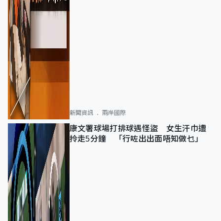
新聞資訊
兩岸國際
康文署球場打排球遇怪盜 女生汗巾遭
拎走5分鐘 「行咗出出面唔知做乜」