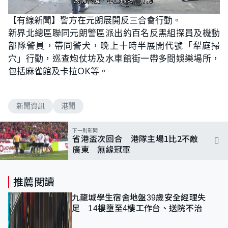
L
U
o
n
【有線新聞】警方在元朗展開反三合會行動。
a
m
d
u
新界北總區聯同元朗警區派出約百名反黑組探員及機動
e
t
d
e
:
部隊警員，帶同警犬，晚上十時半展開代號「犁庭掃
9
6
穴」行動，巡查炮仗坊及水車館街一帶多間娛樂場所，
.
4
包括麻雀館及卡拉OK等。
3
%
新聞資訊
港聞
下一則新聞
省港盃次回合 港隊主場1比2不敵
廣東 無緣冠軍
推薦閱讀
九龍城學生宿舍地盤39歲安全經理失
足 14樓墮至4樓工作台、送院不治