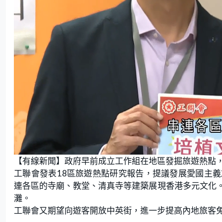
L
U
o
n
【有線新聞】政府早前成立工作組在地區發掘旅遊熱點
a
m
d
u
e
t
工聯會發表18區旅遊熱點研究報告，提議發展愛國主
d
e
:
連各區的寺廟、教堂、清真寺等建築展現香港多元文化
6
1
.
灘。
3
6
工聯會又期望向遊客開放中英街，進一步提高內地旅客
%