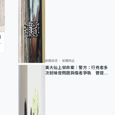
痕
同
新聞資訊
新聞熱話
黃大仙上邨命案｜警方：行兇者多
次就噪音問題與傷者爭執 曾提出
調單位已獲批