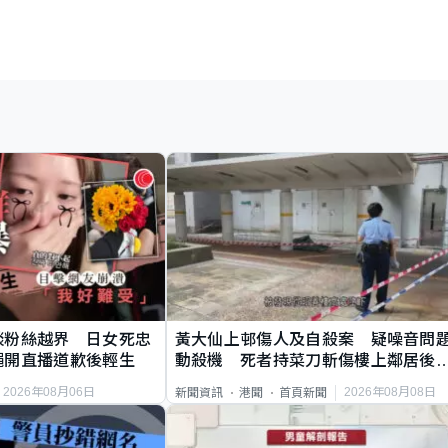
談粉絲越界 日女死忠
黃大仙上邨傷人及自殺案 疑噪音問
繩開直播道歉後輕生
動殺機 死者持菜刀斬傷樓上鄰居後
斃
2026年08月06日
2026年08月08日
新聞資訊
港聞
首頁新聞