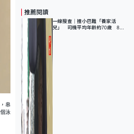
推薦閱讀
一線搜查｜揸小巴難「養家活
兒」 司機平均年齡約70歲 88
歲黃伯：希望一直揸落去
遊，串
多個泳