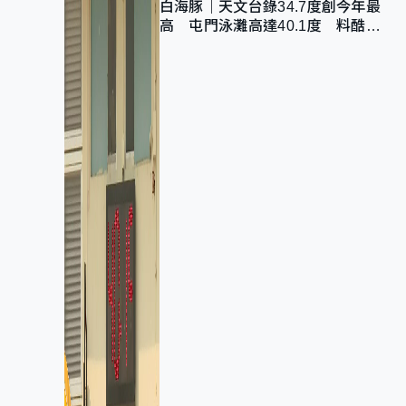
白海豚｜天文台錄34.7度創今年最
高 屯門泳灘高達40.1度 料酷熱
天氣持續