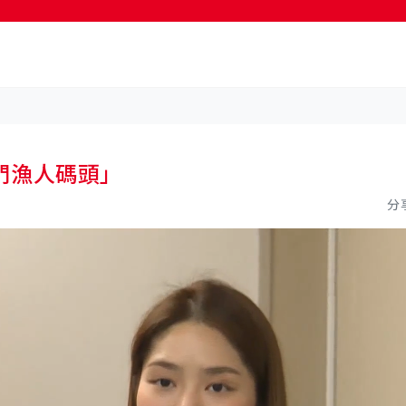
按輸入鍵開始搜尋
門漁人碼頭」
分