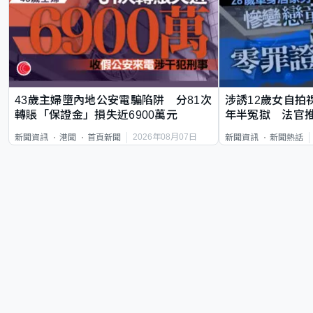
43歲主婦墮內地公安電騙陷阱 分81次
涉誘12歲女自拍
轉賬「保證金」損失近6900萬元
年半冤獄 法官
2026年08月07日
新聞資訊
港聞
首頁新聞
新聞資訊
新聞熱話