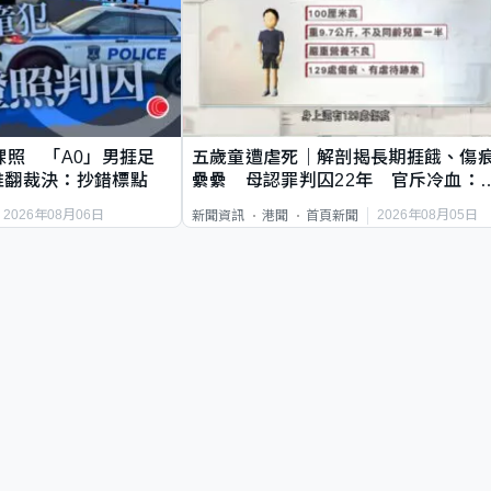
祼照 「A0」男捱足
五歲童遭虐死｜解剖揭長期捱餓、傷
推翻裁決：抄錯標點
纍纍 母認罪判囚22年 官斥冷血：
類案最惡劣
2026年08月06日
2026年08月05日
新聞資訊
港聞
首頁新聞