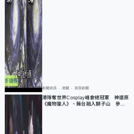
新聞資訊
港聞
首頁新聞
港隊奪世界Cosplay峰會總冠軍 神還原
《魔物獵人》、舞台融入獅子山 參賽
者：讓大家認識香港