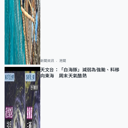
新聞資訊
港聞
天文台：「白海豚」減弱為強颱、料移
向東海 周末天氣酷熱