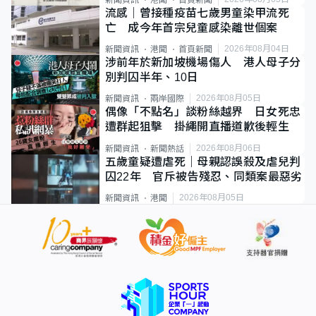
新聞資訊
港聞
首頁新聞
流感｜曾接種疫苗七歲男童染甲流死
亡 成今年首宗兒童感染離世個案
2026年08月04日
新聞資訊
港聞
首頁新聞
涉前年於新加坡機場傷人 港人母子分
別判囚半年、10日
2026年08月05日
新聞資訊
兩岸國際
偶像「不點名」談粉絲越界 日女死忠
遭群起狙擊 掛繩開直播道歉後輕生
2026年08月06日
新聞資訊
新聞熱話
五歲童疑遭虐死｜母親認誤殺及虐兒判
囚22年 官斥被告殘忍、同類案最惡劣
2026年08月05日
新聞資訊
港聞