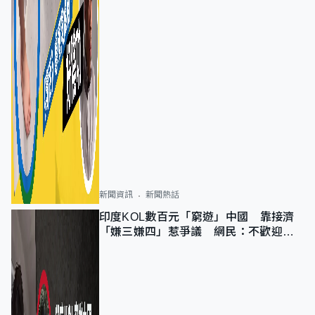
新聞資訊
新聞熱話
印度KOL數百元「窮遊」中國 靠接濟
「嫌三嫌四」惹爭議 網民：不歡迎劣
質旅客