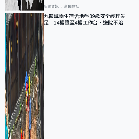
新聞資訊
新聞熱話
九龍城學生宿舍地盤39歲安全經理失
足 14樓墮至4樓工作台、送院不治