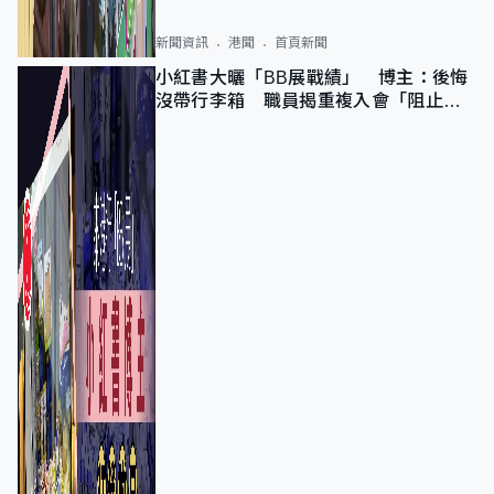
新聞資訊
港聞
首頁新聞
小紅書大曬「BB展戰績」 博主：後悔
沒帶行李箱 職員揭重複入會「阻止唔
到」