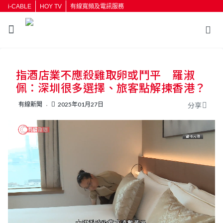
i-CABLE
HOY TV
有線寬頻及電訊服務
返回
指酒店業不應殺雞取卵或鬥平 羅淑
按輸入鍵開始搜尋
佩：深圳很多選擇、旅客點解揀香港？
有線新聞
2025年01月27日
分享