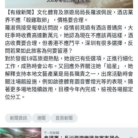
L
U
o
n
【有線新聞】文化體育及旅遊局局長羅淑佩說，酒店業
a
m
d
u
界不應「殺雞取卵」，價格要合理。
e
t
d
e
:
羅淑佩接受報章訪問說，疫情前見過有酒店普通房，大
4
6
旺季時收費高達數萬元，她認為現在不應該再這樣，酒
.
5
店收費要合理，但香港不應鬥平，深圳有很多選擇，反
5
%
問若果如此旅客為何要留港？
對於發掘18區旅遊熱點，她說已有些選項，正進行細化
工作，成熟時會公布。又回應外界關注她「追星」，她
解釋支持本地文藝產業是局長職責之一，出席活動時會
關注場館設施，例如啟德體育園音響燈光等的表現。隨
著更多場地陸續啟用，目標今年內完成，檢視各場館定
位分工。
新聞資訊
港聞
首頁新聞
下一則新聞
食環署：長沙灣遊樂場年宵市場今