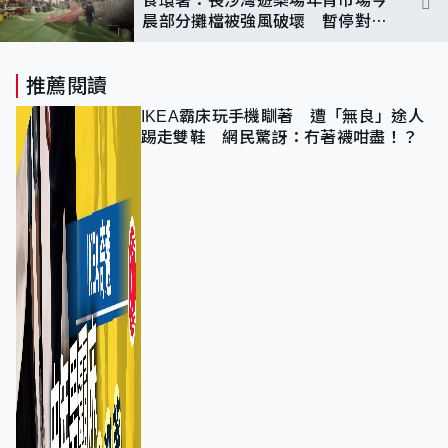
晨部分攤檔被強風破壞 暫停對外
開放
推薦閱讀
IKEA霸床玩手機瞓著 遭「無良」途人
踢走雙鞋 網民驚訝：冇著襪咁盡！？