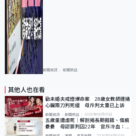
新聞資訊
新聞熱話
其他人也在看
勸未婚夫戒煙爆命案 28歲女教師連捅
心臟兩刀判死緩 母斥判太重已上訴
2026年08月05日
新聞資訊
新聞熱話
五歲童遭虐死｜解剖揭長期捱餓、傷痕
纍纍 母認罪判囚22年 官斥冷血：同
類案最惡劣
2026年08月05日