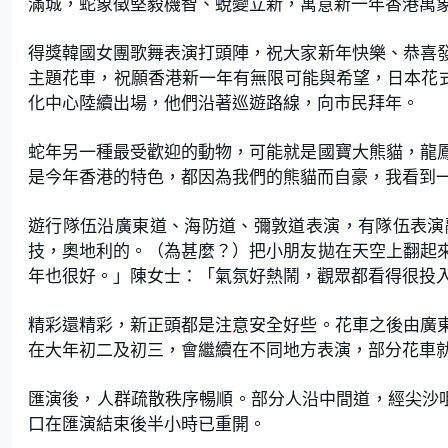
滿城，蛇象徵堅毅機智、蛻變立新，寓意新一年香港萬
得獎韓國女團歌舞表演打頭陣，祝大家新年快樂、恭喜
主題花車，祝願香港新一年有無限可能與希望，日本花式
化中心陸續出場，他們沿著巡遊路線，向市民拜年。
蛇年另一種最受歡迎的動物，可能就是國寶大熊貓，龍
是今年香港的特色，都因為我們的熊貓而自豪，我看到
遊行隊伍沿廣東道、海防道、彌敦道表演，有隊伍表演
技，奧地利的。（為甚麼？）把小朋友拋在天空上翻起
年也很好。」陳女士：「氣氛好熱鬧，觀眾都看得很投
精彩還精彩，新正頭都是注意安全好些。花車之後由廣
在大年初二及初三，會繼續在不同地方表演，部分花車就
匯演後，人群疏散秩序暢順。部分人沿中間道，經尖沙
口在匯演結束後半小時已重開。