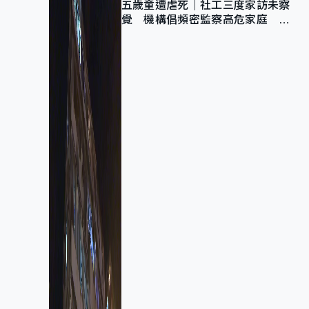
五歲童遭虐死｜社工三度家訪未察
覺 機構倡頻密監察高危家庭 管
浩鳴籲加強跨部門協作