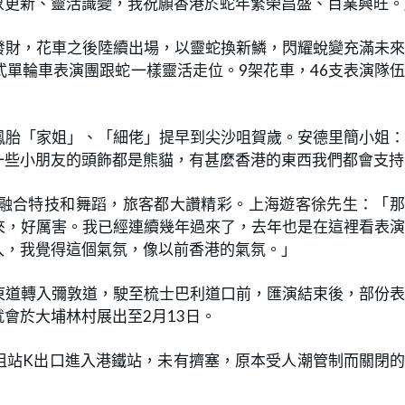
象更新、靈活識變，我祝願香港於蛇年繁榮昌盛、百業興旺。
發財，花車之後陸續出場，以靈蛇換新鱗，閃耀蛻變充滿未
單輪車表演團跟蛇一樣靈活走位。9架花車，46支表演隊
鳳胎「家姐」、「細佬」提早到尖沙咀賀歲。安德里簡小姐
一些小朋友的頭飾都是熊貓，有甚麼香港的東西我們都會支持
融合特技和舞蹈，旅客都大讚精彩。上海遊客徐先生：「那
來，好厲害。我已經連續幾年過來了，去年也是在這裡看表
入，我覺得這個氣氛，像以前香港的氣氛。」
東道轉入彌敦道，駛至梳士巴利道口前，匯演結束後，部份
會於大埔林村展出至2月13日。
咀站K出口進入港鐵站，未有擠塞，原本受人潮管制而關閉