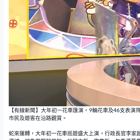
L
U
o
n
【有線新聞】大年初一花車匯演，9輛花車及46支表演
a
m
d
u
e
t
市民及遊客在沿路觀賞。
d
e
:
1
2
.
蛇來運轉，大年初一花車巡遊盛大上演，行政長官李家
8
3
%