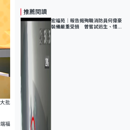
推薦閱讀
宏福苑｜報告揭殉職消防員何偉豪
裝備嚴重受損 曾嘗試逃生、惜別
無選擇下棄裝備墮樓
引大批
獻端福