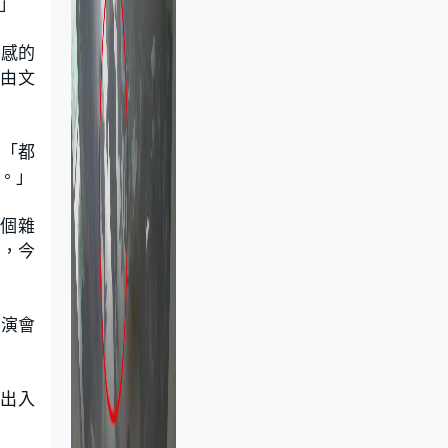
」
來感的
伍由文
：「都
。」
個雜
演，今
表演會
的出入