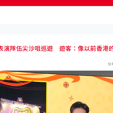
支表演隊伍尖沙咀巡遊 遊客：像以前香港
分