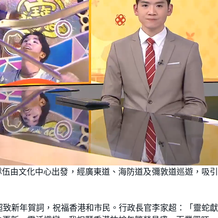
隊伍由文化中心出發，經廣東道、海防道及彌敦道巡遊，吸
超致新年賀詞，祝福香港和市民。行政長官李家超：「靈蛇