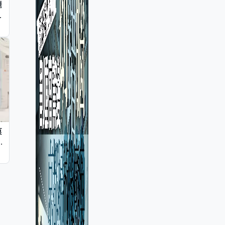
題
墮
痕
同