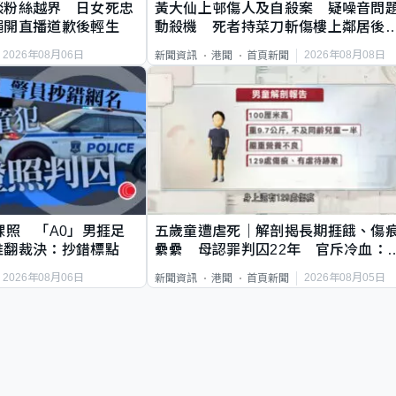
談粉絲越界 日女死忠
黃大仙上邨傷人及自殺案 疑噪音問
繩開直播道歉後輕生
動殺機 死者持菜刀斬傷樓上鄰居後
斃
2026年08月06日
2026年08月08日
新聞資訊
港聞
首頁新聞
祼照 「A0」男捱足
五歲童遭虐死｜解剖揭長期捱餓、傷
推翻裁決：抄錯標點
纍纍 母認罪判囚22年 官斥冷血：
類案最惡劣
2026年08月06日
2026年08月05日
新聞資訊
港聞
首頁新聞