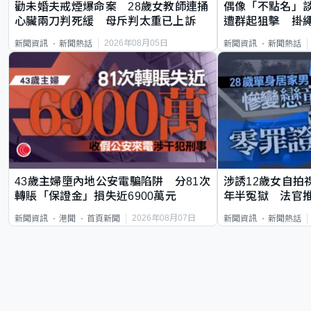
勸未婚夫戒煙爆命案 28歲女教師連捅
偶像「不點名」
心臟兩刀判死緩 母斥判太重已上訴
遭群起狙擊 掛
2026年08月05日
新聞資訊
新聞熱話
新聞資訊
新聞熱話
43歲主婦墮內地公安電騙陷阱 分81次
涉誘12歲女自拍
轉賬「保證金」損失近6900萬元
年半冤獄 法官
2026年08月07日
新聞資訊
港聞
首頁新聞
新聞資訊
新聞熱話