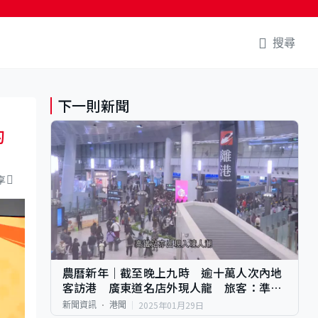
搜尋
下一則新聞
的
享
農曆新年｜截至晚上九時 逾十萬人次內地
客訪港 廣東道名店外現人龍 旅客：準備
花幾萬塊
2025年01月29日
新聞資訊
港聞