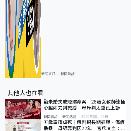
新聞資訊
新聞熱話
其他人也在看
勸未婚夫戒煙爆命案 28歲女教師連捅
心臟兩刀判死緩 母斥判太重已上訴
2026年08月05日
新聞資訊
新聞熱話
五歲童遭虐死｜解剖揭長期捱餓、傷痕
纍纍 母認罪判囚22年 官斥冷血：同