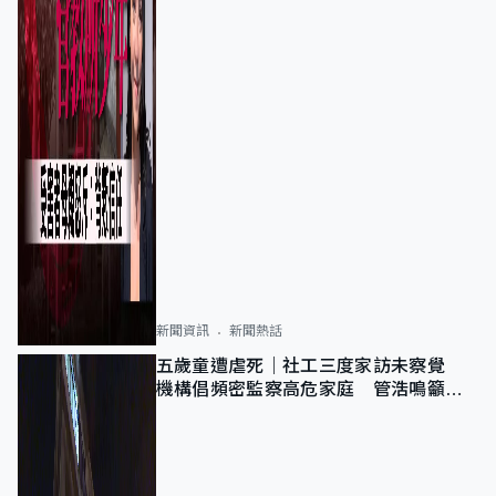
新聞資訊
新聞熱話
五歲童遭虐死｜社工三度家訪未察覺
機構倡頻密監察高危家庭 管浩鳴籲加
強跨部門協作