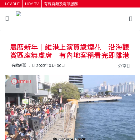
i-CABLE
HOY TV
有線寬頻及電訊服務
返回
農曆新年｜維港上演賀歲煙花 沿海觀
按輸入鍵開始搜尋
賞區座無虛席 有內地客稱看完即離港
有線新聞
2025年01月30日
分享