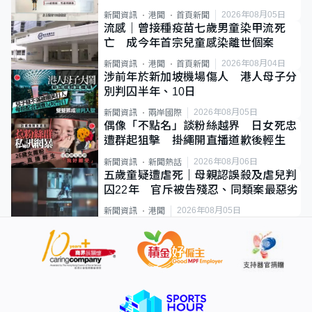
類案最惡劣
2026年08月05日
新聞資訊
港聞
首頁新聞
流感｜曾接種疫苗七歲男童染甲流死
亡 成今年首宗兒童感染離世個案
2026年08月04日
新聞資訊
港聞
首頁新聞
涉前年於新加坡機場傷人 港人母子分
別判囚半年、10日
2026年08月05日
新聞資訊
兩岸國際
偶像「不點名」談粉絲越界 日女死忠
遭群起狙擊 掛繩開直播道歉後輕生
2026年08月06日
新聞資訊
新聞熱話
五歲童疑遭虐死｜母親認誤殺及虐兒判
囚22年 官斥被告殘忍、同類案最惡劣
2026年08月05日
新聞資訊
港聞