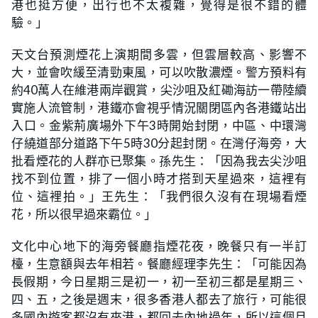
港也挺方便，出行也不太複雜，覺得是很不錯的體
驗。」
天文台預測煙花上演期間多雲，但雲層較高、影響不
大，並會吹緩至清勁東風，可以吹散濃煙。警方預料有
約40萬人在維港兩岸觀賞，尖沙咀及紅磡海訪一帶陸續
實施人流管制，港鐵亦會視乎情況關閉區內各港鐵站出
入口。金紫荊廣場外下午3時開始封閉，中區、中環灣
仔繞道部分道路下午5時30分起封閉。在灣仔海旁，大
批看煙花的人群亦已聚集。孫先生：「因為我去尖沙咀
找不到位置，排了一個小時才搭到天星過來，這裡有
位、這裡拍。」王先生：「我們很久沒有在現場看煙
花，所以很早過來霸位。」
文化中心地下的海旁餐廳指煙花夜，晚餐只有一半訂
檯，生意額與去年相若。餐廳經理李先生：「可能因為
長假期，今日星期三是初一，初一至初三都是星期三、
四、五，之後是週末，很多香港人都去了旅行，可能很
多國內遊客都沒有來港，都回去內地過年，所以這個月