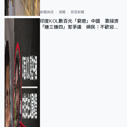
新聞資訊
港聞
首頁新聞
印度KOL數百元「窮遊」中國 靠接濟
「嫌三嫌四」惹爭議 網民：不歡迎劣
質旅客