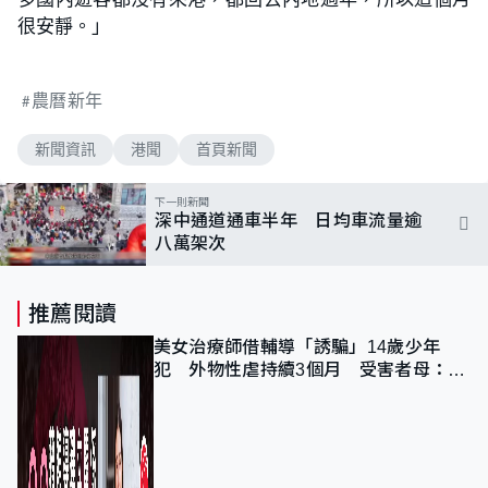
很安靜。」
農曆新年
新聞資訊
港聞
首頁新聞
下一則新聞
深中通道通車半年 日均車流量逾
八萬架次
推薦閱讀
美女治療師借輔導「誘騙」14歲少年
犯 外物性虐持續3個月 受害者母：要
保護其他人