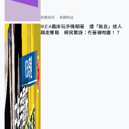
新聞資訊
新聞熱話
IKEA霸床玩手機瞓著 遭「無良」途人
踢走雙鞋 網民驚訝：冇著襪咁盡！？