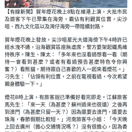
L
U
o
n
【有線新聞】賀年煙花晚上8點在維港上演，大批市民
a
m
d
u
及遊客下午已聚集在海旁，霸佔有利觀賞位置，尖沙
e
t
d
e
:
咀、西九文化區以及灣仔海旁一帶陸續封路。
1
8
.
賀年煙花晚上發放，尖沙咀星光大道海傍下午4時許已
1
2
經水洩不通，沿海觀賞區座無虛席，警方要架起鐵馬維
%
持秩序。陳生、陳太：「多年來也沒看過想看一看（期
待一會看到甚麼？或者有看過預告甚麼特色令你興
奮？）看熊貓，期待跟自己喜歡的人一起來看煙花。」
刁先生：「佔領有利位置，之前在電視看過，今次希望
親身體驗一下。」
煙花8時上演，有旅客說已準備好看完即走。江蘇旅客
馬先生：「來一天（為甚麼？蘇州過來也很遠）之後再
到澳門（為甚麼只留一天？）因為還要去澳門，還要去
珠海，春節假期比較短。」河南旅客牛小姐：「今天晚
上回去廣州（擔心交通情況嗎？）沒有很擔心，因為香