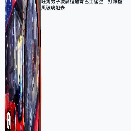
旺角男子凌晨追通宵巴士落空 打爆擋
風玻璃逃去