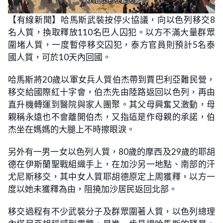
L
U
o
n
【有線新聞】哈馬斯武裝按停火協議，向以色列移交8
a
m
d
u
名人質，換取釋放110名巴人囚犯。以方不滿大量群眾
e
t
d
e
:
圍堵人質，一度暫停移交囚犯，泰方官員則預計5名泰
6
4
國人質，可於10天內回國。
.
2
9
哈馬斯將20歲以軍女兵人質伯杰帶到賈巴利亞難民營，
%
移交給國際紅十字會，伯杰先由陸路返回以色列，再由
直升機轉運到醫院與家人團聚。其父母興奮又激動，母
親稱永遠也不會離開伯杰，又指這是作母親的承諾，伯
杰坐在媽媽的大腿上不時擦眼淚。
另外有一男一女以色列人質，80歲的摩西及29歲的耶胡
德在伊斯蘭聖戰組織手上，在加沙另一地點、南部的汗
尤尼斯移交，其中女人質耶胡德原定上周獲釋，以方一
度以她未獲釋為由，阻撓加沙居民返回北部。
移交過程有不少武裝分子及群眾圍著人質，以色列總理