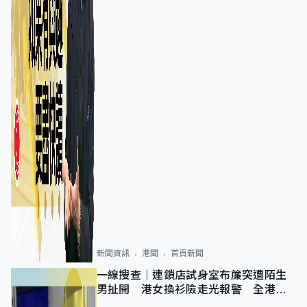
新聞資訊
港聞
首頁新聞
一線搜查｜連鎖店試身室布簾突遭陌生
男扯開 港女換衫險走光報警 全港分
店急換實體門