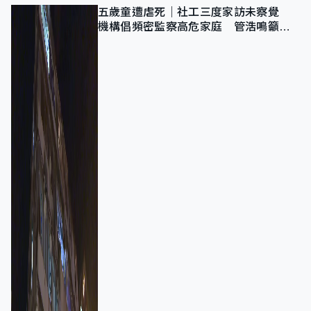
五歲童遭虐死｜社工三度家訪未察覺
機構倡頻密監察高危家庭 管浩鳴籲加
強跨部門協作