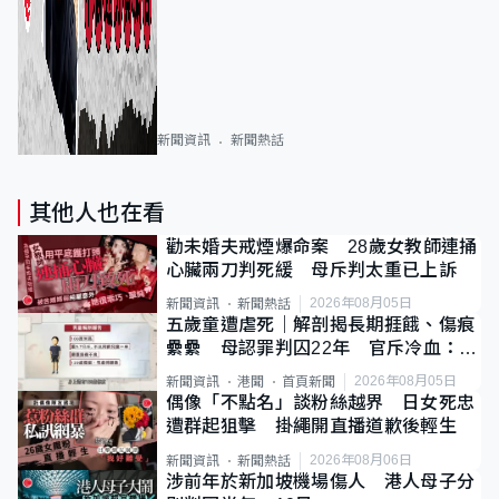
新聞資訊
新聞熱話
其他人也在看
勸未婚夫戒煙爆命案 28歲女教師連捅
心臟兩刀判死緩 母斥判太重已上訴
2026年08月05日
新聞資訊
新聞熱話
五歲童遭虐死｜解剖揭長期捱餓、傷痕
纍纍 母認罪判囚22年 官斥冷血：同
類案最惡劣
2026年08月05日
新聞資訊
港聞
首頁新聞
偶像「不點名」談粉絲越界 日女死忠
遭群起狙擊 掛繩開直播道歉後輕生
2026年08月06日
新聞資訊
新聞熱話
涉前年於新加坡機場傷人 港人母子分