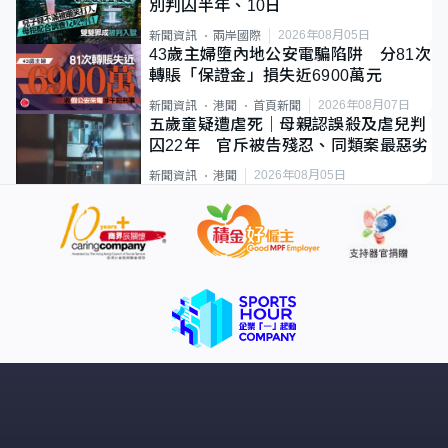
別判囚半年、10日
2026年08月05日
新聞資訊
兩岸國際
43歲主婦墮內地公安電騙陷阱 分81次
轉賬「保證金」損失近6900萬元
2026年08月07日
新聞資訊
港聞
首頁新聞
五歲童疑遭虐死｜母親認誤殺及虐兒判
囚22年 官斥被告殘忍、同類案最惡劣
2026年08月05日
新聞資訊
港聞