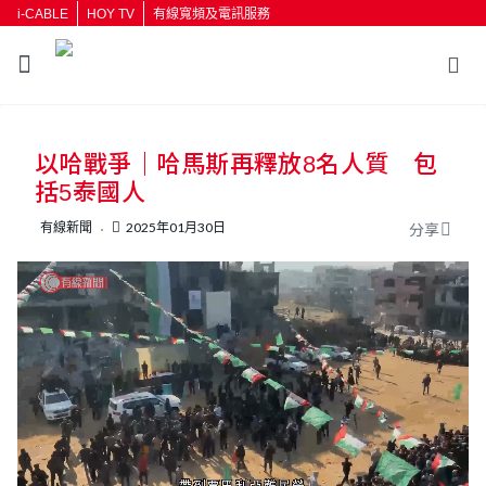
i-CABLE
HOY TV
有線寬頻及電訊服務
返回
以哈戰爭｜哈馬斯再釋放8名人質 包
按輸入鍵開始搜尋
括5泰國人
有線新聞
2025年01月30日
分享