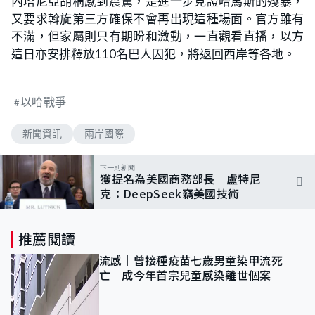
內塔尼亞胡稱感到震驚，是進一步見證哈馬斯的殘暴，
又要求斡旋第三方確保不會再出現這種場面。官方雖有
不滿，但家屬則只有期盼和激動，一直觀看直播，以方
這日亦安排釋放110名巴人囚犯，將返回西岸等各地。
以哈戰爭
新聞資訊
兩岸國際
下一則新聞
獲提名為美國商務部長 盧特尼
克：DeepSeek竊美國技術
推薦閱讀
流感｜曾接種疫苗七歲男童染甲流死
亡 成今年首宗兒童感染離世個案