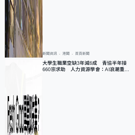
新聞資訊
港聞
首頁新聞
大學生職業空缺3年減6成 青協半年接
660宗求助 人力資源學會：AI浪潮重整
職位需求