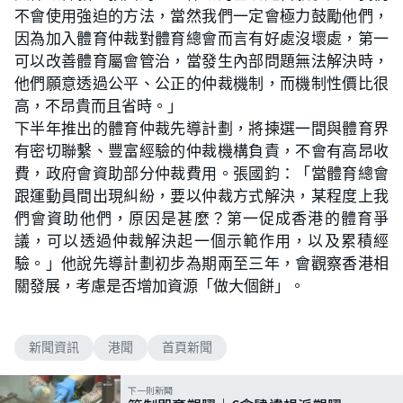
不會使用強迫的方法，當然我們一定會極力鼓勵他們，
因為加入體育仲裁對體育總會而言有好處沒壞處，第一
可以改善體育屬會管治，當發生內部問題無法解決時，
他們願意透過公平、公正的仲裁機制，而機制性價比很
高，不昂貴而且省時。」
下半年推出的體育仲裁先導計劃，將揀選一間與體育界
有密切聯繫、豐富經驗的仲裁機構負責，不會有高昂收
費，政府會資助部分仲裁費用。張國鈞：「當體育總會
跟運動員間出現糾紛，要以仲裁方式解決，某程度上我
們會資助他們，原因是甚麼？第一促成香港的體育爭
議，可以透過仲裁解決起一個示範作用，以及累積經
驗。」他說先導計劃初步為期兩至三年，會觀察香港相
關發展，考慮是否增加資源「做大個餅」。
新聞資訊
港聞
首頁新聞
下一則新聞