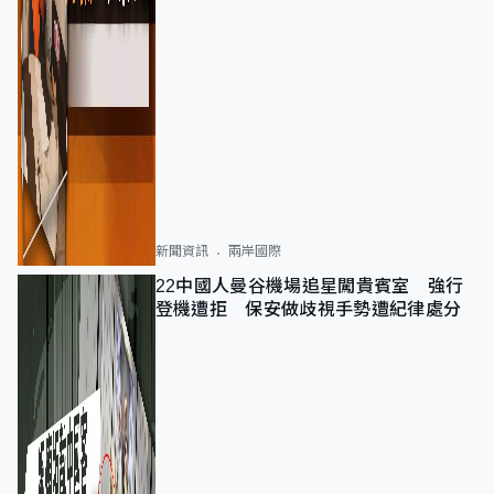
新聞資訊
兩岸國際
22中國人曼谷機場追星闖貴賓室 強行
登機遭拒 保安做歧視手勢遭紀律處分