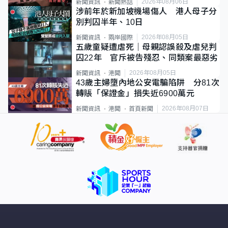
2026年08月06日
新聞資訊
新聞熱話
涉前年於新加坡機場傷人 港人母子分
別判囚半年、10日
2026年08月05日
新聞資訊
兩岸國際
五歲童疑遭虐死｜母親認誤殺及虐兒判
囚22年 官斥被告殘忍、同類案最惡劣
2026年08月05日
新聞資訊
港聞
43歲主婦墮內地公安電騙陷阱 分81次
轉賬「保證金」損失近6900萬元
2026年08月07日
新聞資訊
港聞
首頁新聞