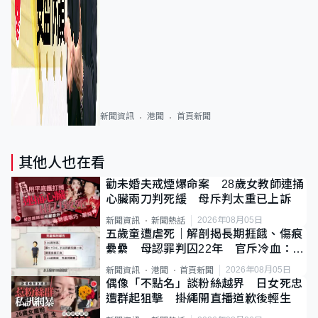
新聞資訊
港聞
首頁新聞
其他人也在看
勸未婚夫戒煙爆命案 28歲女教師連捅
心臟兩刀判死緩 母斥判太重已上訴
2026年08月05日
新聞資訊
新聞熱話
五歲童遭虐死｜解剖揭長期捱餓、傷痕
纍纍 母認罪判囚22年 官斥冷血：同
類案最惡劣
2026年08月05日
新聞資訊
港聞
首頁新聞
偶像「不點名」談粉絲越界 日女死忠
遭群起狙擊 掛繩開直播道歉後輕生