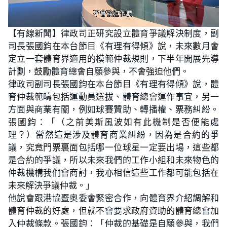
L
U
o
n
【有線新聞】律政司正研究設立體育爭議解決制度，副
a
m
d
u
司長張國鈞在本台節目《有理有得傾》說，未來數月會
e
t
d
e
:
定立一套體育界適用的模範仲裁規則，下半年開展先導
3
9
計劃，鼓勵體育總會自願參與，不會強迫他們。
.
8
律政司副司長張國鈞在本台節目《有理有得傾》說，體
7
%
育仲裁範疇包括運動員選拔、體育總會運作事宜，另一
方面與商業有關，例如球賽贊助、轉播權、票務糾紛。
張國鈞：「（之前美斯風波如有此機制是否便能處
理？）當然這是涉及體育商業糾紛，因為是合約的爭
議，究竟門票裏面包括哪一位球星一定要出場，這些都
是合約的爭議，所以未來我們的工作小組和未來物色的
仲裁機構我們會商討，我亦相信這些工作都可能包括在
未來解決爭議仲裁。」
他說會跟港協暨奧委會緊密合作，向體育界介紹調解和
體育仲裁的好處，但就不會要求政府資助的體育總會加
入仲裁條款。張國鈞：「仲裁的基礎是自願參與，我們