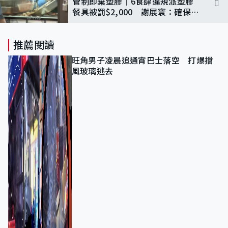
管制即棄塑膠｜6食肆違規派塑膠
餐具被罰$2,000 謝展寰：確保有
合適替代品方推第二階段
推薦閱讀
旺角男子凌晨追通宵巴士落空 打爆擋
風玻璃逃去