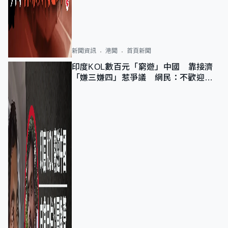
新聞資訊
港聞
首頁新聞
印度KOL數百元「窮遊」中國 靠接濟
「嫌三嫌四」惹爭議 網民：不歡迎劣
質旅客