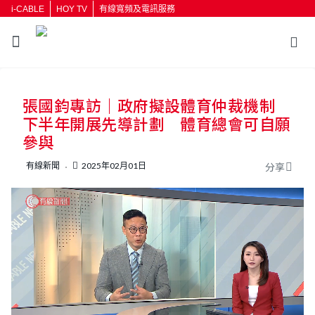
i-CABLE
HOY TV
有線寬頻及電訊服務
返回
張國鈞專訪｜政府擬設體育仲裁機制
按輸入鍵開始搜尋
下半年開展先導計劃 體育總會可自願
參與
有線新聞
2025年02月01日
分享