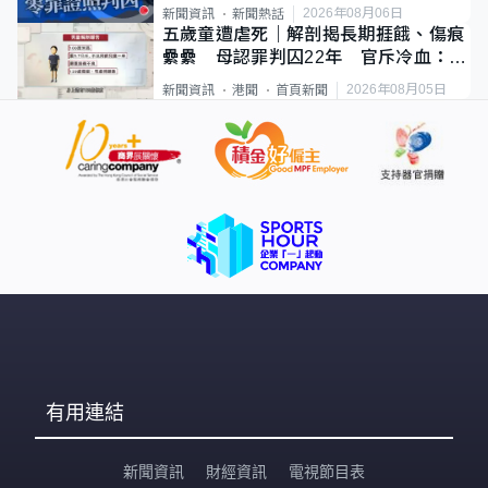
2026年08月06日
新聞資訊
新聞熱話
五歲童遭虐死｜解剖揭長期捱餓、傷痕
纍纍 母認罪判囚22年 官斥冷血：同
類案最惡劣
2026年08月05日
新聞資訊
港聞
首頁新聞
有用連結
新聞資訊
財經資訊
電視節目表