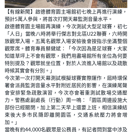
L
U
o
n
【有線新聞】啟德體育園主場館初七晚上再進行演練，
a
m
d
u
預計5萬人參與，將首次打開天幕監測音量水平。
e
t
d
e
:
啟德體育園主場館再演練，今次測試大型足球賽，初七
2
5
「人日」當晚八時將舉行傑志對北區U22聯賽，六時開
.
5
放觀眾入場，五萬名觀眾入場安檢後會按指示坐滿整個
8
%
觀眾席。體育專員蔡健斌：「今次因為是足球賽，大家
知道草坪上不會有觀眾，我們用盡場館所有坐位為何要
特別提及？觀眾就坐位置，對於人流進入場館以及疏散
時候其實會有分別。」
今次第一次打開天幕測試模擬球賽實際運作，屆時環保
署會派員監測音量水平對附近居民的影響，在演練尾聲
會安排緊急疏散演習，今次亦會著重測試散場交通壓
力。警務處副處長（行動）周一鳴：「園區周邊設施大
部份已經關閉，加上第二天早上還要上班，相信演練結
束後大多市民隨即離開園區，交通系統壓力將會增
加。」
當晚有約44,000名觀眾是公務員，有記者問到當中涉及