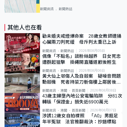
新聞資訊
新聞熱話
其他人也在看
勸未婚夫戒煙爆命案 28歲女教師連捅
心臟兩刀判死緩 母斥判太重已上訴
2026年08月05日
新聞資訊
新聞熱話
偶像「不點名」談粉絲越界 日女死忠
遭群起狙擊 掛繩開直播道歉後輕生
2026年08月06日
新聞資訊
新聞熱話
黃大仙上邨傷人及自殺案 疑噪音問題
動殺機 死者持菜刀斬傷樓上鄰居後墮
斃
2026年08月08日
新聞資訊
港聞
首頁新聞
43歲主婦墮內地公安電騙陷阱 分81次
轉賬「保證金」損失近6900萬元
2026年08月07日
新聞資訊
港聞
首頁新聞
涉誘12歲女自拍祼照 「A0」男捱足
年半冤獄 法官推翻裁決：抄錯標點