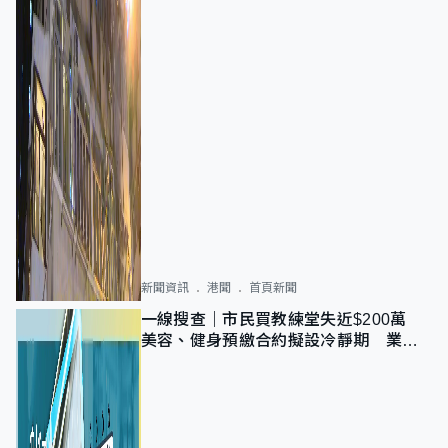
新聞資訊
港聞
首頁新聞
一線搜查｜市民買教練堂失近$200萬
美容、健身預繳合約擬設冷靜期 業界
憂退款計法對商戶不公