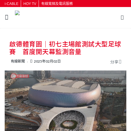
i-CABLE
HOY TV
有線寬頻及電訊服務
返回
啟德體育園｜初七主場館測試大型足球
按輸入鍵開始搜尋
賽 首度開天幕監測音量
有線新聞
2025年02月02日
分享