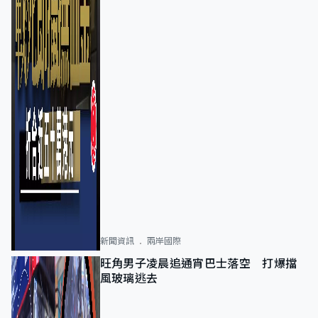
新聞資訊
兩岸國際
旺角男子凌晨追通宵巴士落空 打爆擋
風玻璃逃去