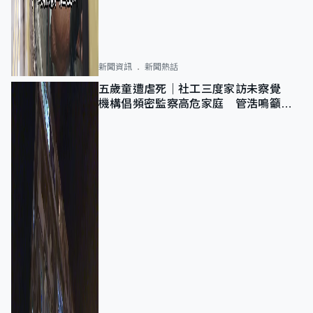
新聞資訊
新聞熱話
五歲童遭虐死｜社工三度家訪未察覺
機構倡頻密監察高危家庭 管浩鳴籲加
強跨部門協作