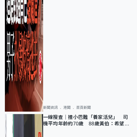
新聞資訊
港聞
首頁新聞
一線搜查｜揸小巴難「養家活兒」 司
機平均年齡約70歲 88歲黃伯：希望一
直揸落去