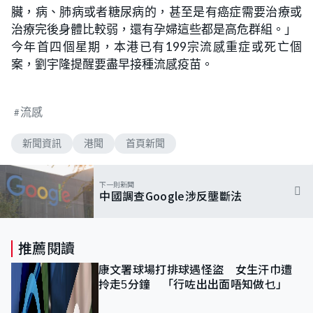
臟，病、肺病或者糖尿病的，甚至是有癌症需要治療或
治療完後身體比較弱，還有孕婦這些都是高危群組。」
今年首四個星期，本港已有199宗流感重症或死亡個
案，劉宇隆提醒要盡早接種流感疫苗。
流感
新聞資訊
港聞
首頁新聞
下一則新聞
中國調查Google涉反壟斷法
推薦閱讀
康文署球場打排球遇怪盜 女生汗巾遭
拎走5分鐘 「行咗出出面唔知做乜」