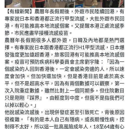
L
U
o
n
【有線新聞】農曆年長假期後，外遊市民陸續回港，有
a
m
d
u
專家說日本和香港都正流行甲型流感，大批外遊市民回
e
t
d
e
:
港，有可能推高本地流感個案。又提醒本港正處流感季
2
5
節，市民應盡早接種流感疫苗。
.
0
農曆年長假期很多人都外遊，日韓及內地都是熱門選
0
%
擇。有專家說日本跟香港都正流行H1甲型流感，日本爆
發強度更加遠超香港，旅客回港有可能推高本地流感個
案。疫苗可預防疾病科學委員會主席劉宇隆：「因為一
個感染的人回到香港後，一定會感染旁邊的人，所以速
度會加快。但加快還加快，但是香港目前是處於高水
平，但不是超高水平，因為有兩個數據可以觀察，第一
次入院重症數據，雖然比對上一個同期多，但住院數目
只是剛剛『踩界』，由輕度到中度，但我不是指我們可
以掉以輕心。」
他說感染流感後，出現併發症甚至引致死亡，背後原因
很複雜。「有的是本人自己有隱病，或長期慢性病，控
制得不太好，所以這一批高風險成年人，18至64歲有心