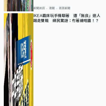
新聞資訊
港聞
首頁新聞
IKEA霸床玩手機瞓著 遭「無良」途人
踢走雙鞋 網民驚訝：冇著襪咁盡！？