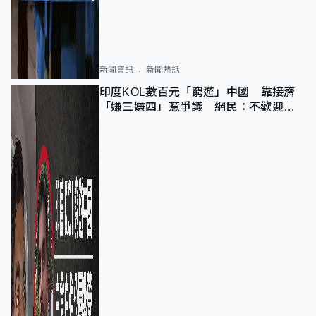
新聞資訊
新聞熱話
印度KOL數百元「窮遊」中國 靠接濟
「嫌三嫌四」惹爭議 網民：不歡迎劣
質旅客