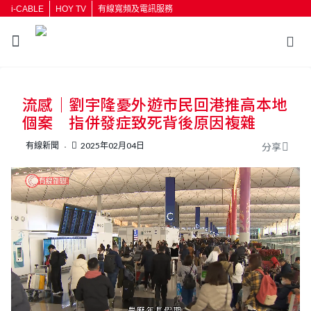
i-CABLE
HOY TV
有線寬頻及電訊服務
返回
流感｜劉宇隆憂外遊市民回港推高本地
按輸入鍵開始搜尋
個案 指併發症致死背後原因複雜
有線新聞
2025年02月04日
分享