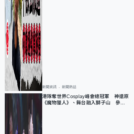
新聞資訊
新聞熱話
港隊奪世界Cosplay峰會總冠軍 神還原
《魔物獵人》、舞台融入獅子山 參賽
者：讓大家認識香港