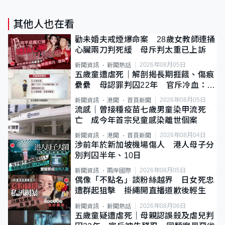
其他人也在看
勸未婚夫戒煙爆命案 28歲女教師連捅
心臟兩刀判死緩 母斥判太重已上訴
2026年08月05日
新聞資訊
新聞熱話
五歲童遭虐死｜解剖揭長期捱餓、傷痕
纍纍 母認罪判囚22年 官斥冷血：同
類案最惡劣
2026年08月05日
新聞資訊
港聞
首頁新聞
流感｜曾接種疫苗七歲男童染甲流死
亡 成今年首宗兒童感染離世個案
2026年08月04日
新聞資訊
港聞
首頁新聞
涉前年於新加坡機場傷人 港人母子分
別判囚半年、10日
2026年08月05日
新聞資訊
兩岸國際
偶像「不點名」談粉絲越界 日女死忠
遭群起狙擊 掛繩開直播道歉後輕生
2026年08月06日
新聞資訊
新聞熱話
五歲童疑遭虐死｜母親認誤殺及虐兒判