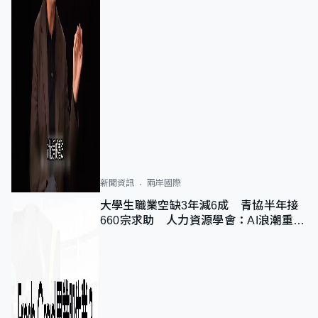
新聞資訊
兩岸國際
大學生職業空缺3年減6成 青協半年接
660宗求助 人力資源學會：AI浪潮重整
職位需求