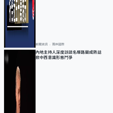
新聞資訊
兩岸國際
內地主持人深度訪談名導路蘭成熱話
掀中西意識形態鬥爭