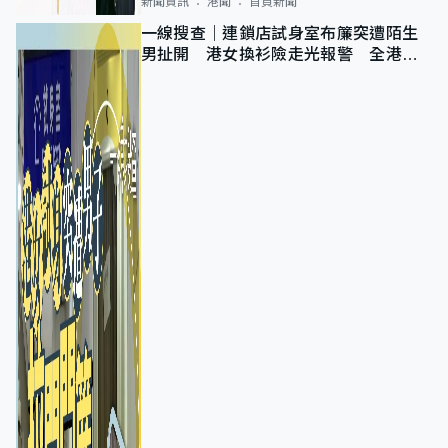
新聞資訊
港聞
首頁新聞
一線搜查｜連鎖店試身室布簾突遭陌生
男扯開 港女換衫險走光報警 全港分
店急換實體門