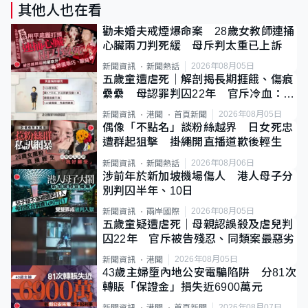
其他人也在看
勸未婚夫戒煙爆命案 28歲女教師連捅
心臟兩刀判死緩 母斥判太重已上訴
2026年08月05日
新聞資訊
新聞熱話
五歲童遭虐死｜解剖揭長期捱餓、傷痕
纍纍 母認罪判囚22年 官斥冷血：同
類案最惡劣
2026年08月05日
新聞資訊
港聞
首頁新聞
偶像「不點名」談粉絲越界 日女死忠
遭群起狙擊 掛繩開直播道歉後輕生
2026年08月06日
新聞資訊
新聞熱話
涉前年於新加坡機場傷人 港人母子分
別判囚半年、10日
2026年08月05日
新聞資訊
兩岸國際
五歲童疑遭虐死｜母親認誤殺及虐兒判
囚22年 官斥被告殘忍、同類案最惡劣
2026年08月05日
新聞資訊
港聞
43歲主婦墮內地公安電騙陷阱 分81次
轉賬「保證金」損失近6900萬元
2026年08月07日