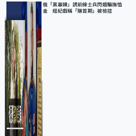
俄「黑寡婦」誘前線士兵閃婚騙撫恤
金 經紀戲稱「賺首期」被檢控