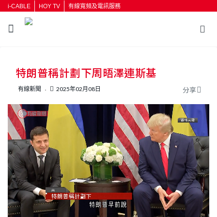
i-CABLE
HOY TV
有線寬頻及電訊服務
特朗普稱計劃下周晤澤連斯基
有線新聞
2025年02月08日
分享
L
U
o