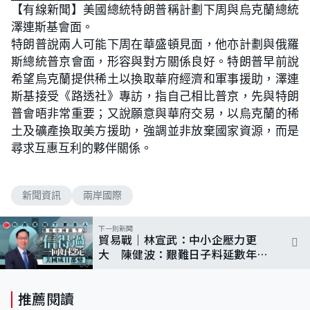
n
【有線新聞】美國總統特朗普稱計劃下周與烏克蘭總統
a
m
d
u
澤連斯基會面。
e
t
d
e
:
特朗普說兩人可能下周在華盛頓見面，他亦計劃與俄羅
7
3
斯總統普京會面，形容與對方關係良好。特朗普早前說
.
1
希望烏克蘭提供稀土以換取華府經濟和軍事援助，澤連
7
%
斯基接受《路透社》專訪，指自己相比普京，先與特朗
普會晤非常重要；又說願意與華府交易，以烏克蘭的稀
土及礦產換取美方援助，強調並非放棄國家資源，而是
尋求互惠互利的夥伴關係。
新聞資訊
兩岸國際
下一則新聞
貿易戰｜林宣武：中小企壓力更
大 陳健波：艱難日子料延數年
惟更多人樂於與中國做生意
推薦閱讀