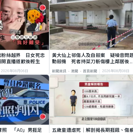
談粉絲越界 日女死忠
黃大仙上邨傷人及自殺案 疑噪音問
繩開直播道歉後輕生
動殺機 死者持菜刀斬傷樓上鄰居後
斃
2026年08月06日
2026年08月08日
新聞資訊
港聞
首頁新聞
祼照 「A0」男捱足
五歲童遭虐死｜解剖揭長期捱餓、傷