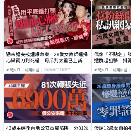
勸未婚夫戒煙爆命案 28歲女教師連捅
偶像「不點名」
心臟兩刀判死緩 母斥判太重已上訴
遭群起狙擊 掛
2026年08月05日
新聞資訊
新聞熱話
新聞資訊
新聞熱話
43歲主婦墮內地公安電騙陷阱 分81次
涉誘12歲女自拍