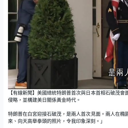
L
U
o
n
【有線新聞】美國總統特朗普首次與日本首相石破茂會
a
m
d
u
e
t
侵略，並構建美日關係黃金時代。
d
e
:
2
3
.
特朗普在白宮迎接石破茂，是兩人首次見面。兩人在橢
8
1
來、向天高舉拳頭的照片，令我印象深刻。」
%