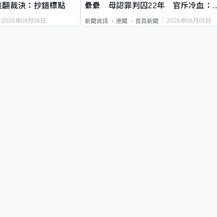
推翻裁決：抄錯標點
纍纍 母認罪判囚22年 官斥冷血：
類案最惡劣
2026年08月06日
2026年08月05日
新聞資訊
港聞
首頁新聞