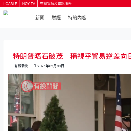
i-CABLE
HOY TV
有線寬頻及電訊服務
新聞
財經
特約內容
返回
特朗普晤石破茂 稱視乎貿易逆差向
有線新聞
2025年02月08日