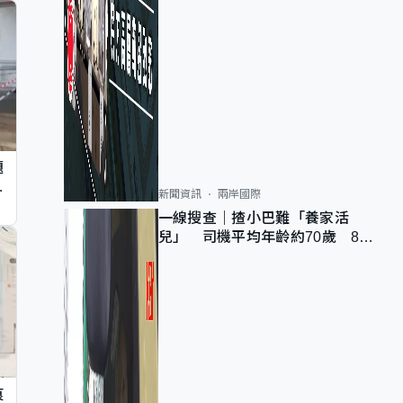
題
墮
新聞資訊
兩岸國際
一線搜查｜揸小巴難「養家活
兒」 司機平均年齡約70歲 88
歲黃伯：希望一直揸落去
痕