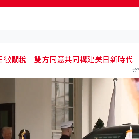
按輸入鍵開始搜尋
日徵關稅 雙方同意共同構建美日新時代
分