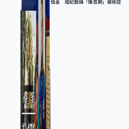
恤金 經紀戲稱「賺首期」被檢控