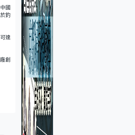
忍中國
用於釣
國可達
」
設廠創