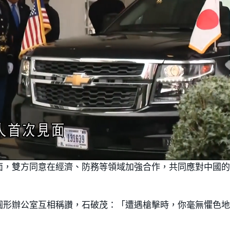
面，雙方同意在經濟、防務等領域加強合作，共同應對中國
圓形辦公室互相稱讚，石破茂：「遭遇槍擊時，你毫無懼色