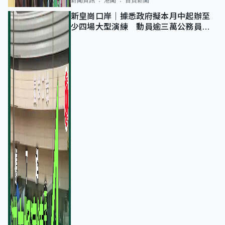
新聞資訊
港聞
首頁新聞
新皇崗口岸｜據悉政府擬本月中起辦至
少四場大型演練 動員逾三萬公務員人
次測試