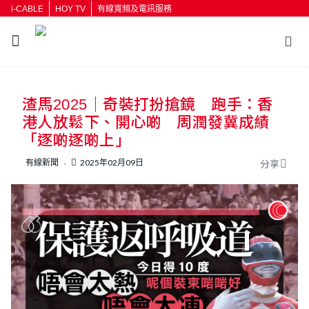
i-CABLE
HOY TV
有線寬頻及電訊服務
返回
渣馬2025｜奇裝打扮搶鏡 跑手：香
按輸入鍵開始搜尋
港人放鬆下、開心啲 周潤發冀成績
「逐啲逐啲上」
有線新聞
2025年02月09日
分享