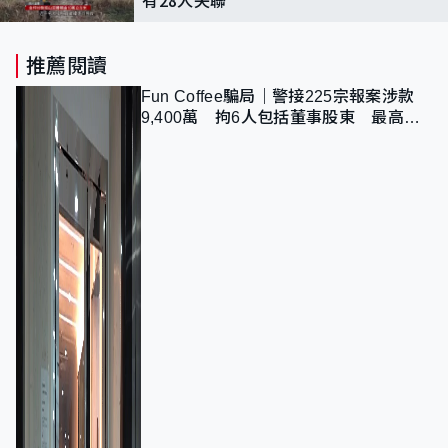
有28人失聯
推薦閱讀
Fun Coffee騙局｜警接225宗報案涉款
9,400萬 拘6人包括董事股東 最高金
額一宗涉近千萬