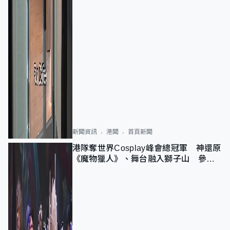
新聞資訊
港聞
首頁新聞
港隊奪世界Cosplay峰會總冠軍 神還原
《魔物獵人》、舞台融入獅子山 參賽
者：讓大家認識香港