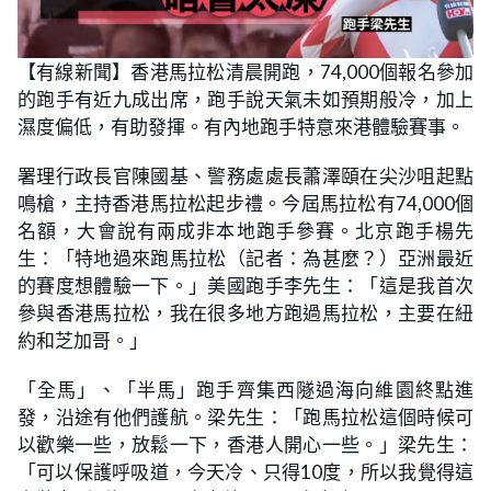
【有線新聞】香港馬拉松清晨開跑，74,000個報名參加
的跑手有近九成出席，跑手說天氣未如預期般冷，加上
濕度偏低，有助發揮。有內地跑手特意來港體驗賽事。
署理行政長官陳國基、警務處處長蕭澤頤在尖沙咀起點
鳴槍，主持香港馬拉松起步禮。今屆馬拉松有74,000個
名額，大會說有兩成非本地跑手參賽。北京跑手楊先
生：「特地過來跑馬拉松（記者：為甚麼？）亞洲最近
的賽度想體驗一下。」美國跑手李先生：「這是我首次
參與香港馬拉松，我在很多地方跑過馬拉松，主要在紐
約和芝加哥。」
「全馬」、「半馬」跑手齊集西隧過海向維園終點進
發，沿途有他們護航。梁先生：「跑馬拉松這個時候可
以歡樂一些，放鬆一下，香港人開心一些。」梁先生：
「可以保護呼吸道，今天冷、只得10度，所以我覺得這