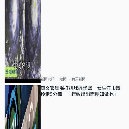
新聞資訊
港聞
首頁新聞
康文署球場打排球遇怪盜 女生汗巾遭
拎走5分鐘 「行咗出出面唔知做乜」