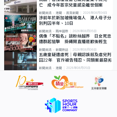
亡 成今年首宗兒童感染離世個案
2026年08月04日
新聞資訊
港聞
首頁新聞
涉前年於新加坡機場傷人 港人母子分
別判囚半年、10日
2026年08月05日
新聞資訊
兩岸國際
偶像「不點名」談粉絲越界 日女死忠
遭群起狙擊 掛繩開直播道歉後輕生
2026年08月06日
新聞資訊
新聞熱話
五歲童疑遭虐死｜母親認誤殺及虐兒判
囚22年 官斥被告殘忍、同類案最惡劣
2026年08月05日
新聞資訊
港聞