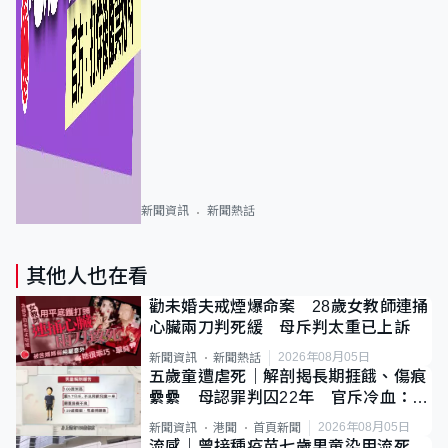
新聞資訊
新聞熱話
其他人也在看
勸未婚夫戒煙爆命案 28歲女教師連捅
心臟兩刀判死緩 母斥判太重已上訴
2026年08月05日
新聞資訊
新聞熱話
五歲童遭虐死｜解剖揭長期捱餓、傷痕
纍纍 母認罪判囚22年 官斥冷血：同
類案最惡劣
2026年08月05日
新聞資訊
港聞
首頁新聞
流感｜曾接種疫苗七歲男童染甲流死