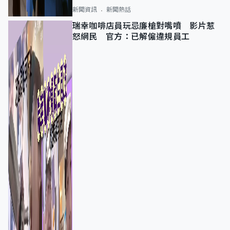
新聞資訊
新聞熱話
瑞幸咖啡店員玩忌廉槍對嘴噴 影片惹
怒網民 官方：已解僱違規員工