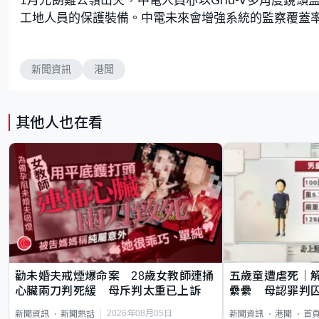
工地人員的保護裝備。中電未來會增強系統的監察覆蓋
新聞資訊
港聞
其他人也在看
勸未婚夫戒煙爆命案 28歲女教師連捅
五歲童遭虐死｜
心臟兩刀判死緩 母斥判太重已上訴
纍纍 母認罪判囚
類案最惡劣
2026年08月05日
新聞資訊
新聞熱話
新聞資訊
港聞
首