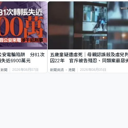
公安電騙陷阱 分81次
五歲童疑遭虐死｜母親認誤殺及虐兒
失近6900萬元
囚22年 官斥被告殘忍、同類案最惡
2026年08月07日
2026年08月05日
頁新聞
新聞資訊
港聞