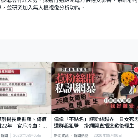
率，並研究加入無人機視像分析功能。
解剖揭長期捱餓、傷痕
偶像「不點名」談粉絲越界 日女死
22年 官斥冷血：同
遭群起狙擊 掛繩開直播道歉後輕生
2026年08月05日
2026年08月06日
頁新聞
新聞資訊
新聞熱話