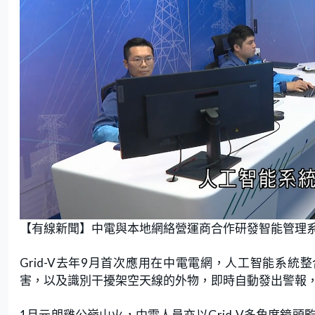
L
U
o
n
【有線新聞】中電與本地網絡營運商合作研發智能管理系統
a
m
d
u
e
t
d
e
:
Grid-V去年9月首次應用在中電電網，人工智能系統
6
9
.
害，以及識別干擾架空天線的外物，即時自動發出警報
6
4
%
1月元朗雞公嶺山火，中電人員亦以Grid-V多角度鏡