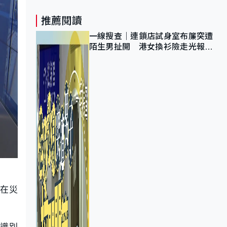
推薦閱讀
一線搜查｜連鎖店試身室布簾突遭
陌生男扯開 港女換衫險走光報
警 全港分店急換實體門
潛在災
可識別