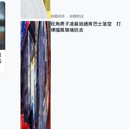
新聞資訊
新聞熱話
旺角男子凌晨追通宵巴士落空 打
爆擋風玻璃逃去
判
劣