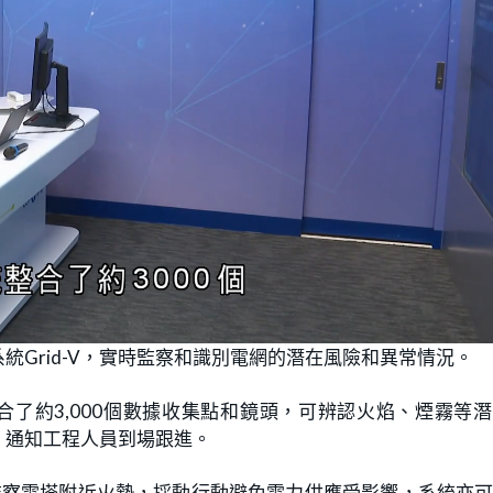
Grid-V，實時監察和識別電網的潛在風險和異常情況。
整合了約3,000個數據收集點和鏡頭，可辨認火焰、煙霧等
，通知工程人員到場跟進。
頭監察電塔附近火勢，採動行動避免電力供應受影響，系統亦