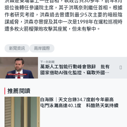
洪森是柬埔寨上一任首相，執政合共30多年，前年8月
退位後轉任參議院主席，其子洪瑪奈則繼任首相。根據
作者研究考證，洪森過去曾遭到最少5次主要的暗殺陰
謀威脅，洪森亦曾提及其中一次是1998年在暹粒巡視時
遭多枚火箭榴彈炮攻擊其座駕，但未有擊中。
新聞資訊
兩岸國際
下一則新聞
萬斯人工智能行動峰會致辭 批有
國家借助AI強化監控、竊取外國數
據
推薦閱讀
白海豚｜天文台錄34.7度創今年最高
屯門泳灘高達40.1度 料酷熱天氣持續