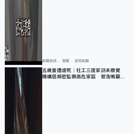
新聞資訊
港聞
首頁新聞
五歲童遭虐死｜社工三度家訪未察覺
機構倡頻密監察高危家庭 管浩鳴籲加
強跨部門協作