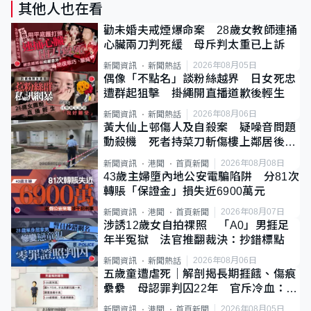
其他人也在看
勸未婚夫戒煙爆命案 28歲女教師連捅
心臟兩刀判死緩 母斥判太重已上訴
2026年08月05日
新聞資訊
新聞熱話
偶像「不點名」談粉絲越界 日女死忠
遭群起狙擊 掛繩開直播道歉後輕生
2026年08月06日
新聞資訊
新聞熱話
黃大仙上邨傷人及自殺案 疑噪音問題
動殺機 死者持菜刀斬傷樓上鄰居後墮
斃
2026年08月08日
新聞資訊
港聞
首頁新聞
43歲主婦墮內地公安電騙陷阱 分81次
轉賬「保證金」損失近6900萬元
2026年08月07日
新聞資訊
港聞
首頁新聞
涉誘12歲女自拍祼照 「A0」男捱足
年半冤獄 法官推翻裁決：抄錯標點
2026年08月06日
新聞資訊
新聞熱話
五歲童遭虐死｜解剖揭長期捱餓、傷痕
纍纍 母認罪判囚22年 官斥冷血：同
類案最惡劣
2026年08月05日
新聞資訊
港聞
首頁新聞