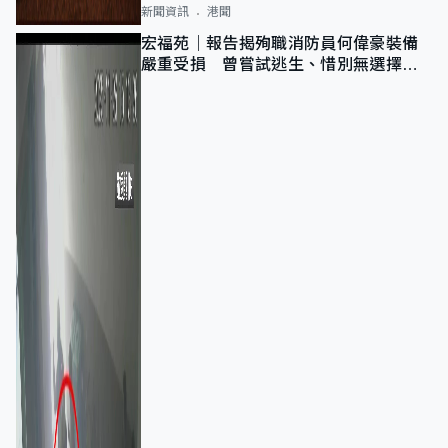
新聞資訊
港聞
宏福苑｜報告揭殉職消防員何偉豪裝備
嚴重受損 曾嘗試逃生、惜別無選擇下
棄裝備墮樓