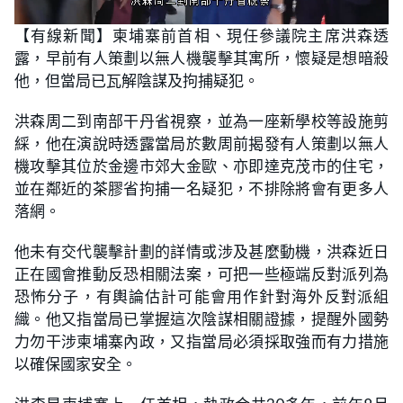
L
U
o
n
【有線新聞】柬埔寨前首相、現任參議院主席洪森透
a
m
d
u
露，早前有人策劃以無人機襲擊其寓所，懷疑是想暗殺
e
t
d
e
:
他，但當局已瓦解陰謀及拘捕疑犯。
2
7
.
洪森周二到南部干丹省視察，並為一座新學校等設施剪
2
7
綵，他在演說時透露當局於數周前揭發有人策劃以無人
%
機攻擊其位於金邊市郊大金歐、亦即達克茂市的住宅，
並在鄰近的茶膠省拘捕一名疑犯，不排除將會有更多人
落網。
他未有交代襲擊計劃的詳情或涉及甚麼動機，洪森近日
正在國會推動反恐相關法案，可把一些極端反對派列為
恐怖分子，有輿論估計可能會用作針對海外反對派組
織。他又指當局已掌握這次陰謀相關證據，提醒外國勢
力勿干涉柬埔寨內政，又指當局必須採取強而有力措施
以確保國家安全。