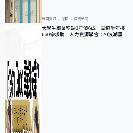
新聞資訊
港聞
首頁新聞
大學生職業空缺3年減6成 青協半年接
660宗求助 人力資源學會：AI浪潮重整
職位需求