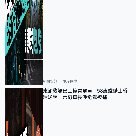
新聞資訊
兩岸國際
東涌機場巴士撞電單車 58歲鐵騎士昏
迷送院 六旬車長涉危駕被捕