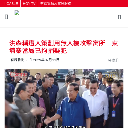
i-CABLE
HOY TV
有線寬頻及電訊服務
返回
洪森稱遭人策劃用無人機攻擊寓所 柬
按輸入鍵開始搜尋
埔寨當局已拘捕疑犯
有線新聞
2025年02月11日
分享