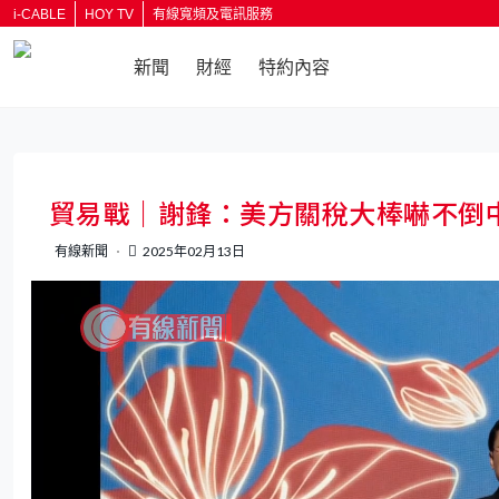
i-CABLE
HOY TV
有線寬頻及電訊服務
新聞
財經
特約內容
返回
貿易戰｜謝鋒：美方關稅大棒嚇不倒
有線新聞
2025年02月13日