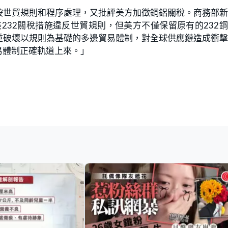
按世貿規則和程序處理，又批評美方加徵鋼鋁關稅。商務部
232關稅措施違反世貿規則，但美方不僅保留原有的232
重破壞以規則為基礎的多邊貿易體制，對全球供應鏈造成衝
易體制正確軌道上來。」