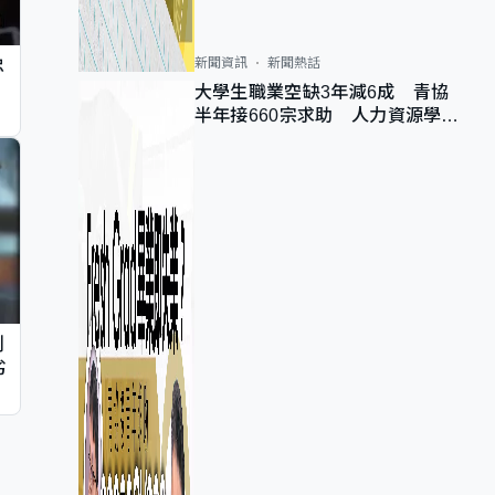
新聞資訊
新聞熱話
忠
大學生職業空缺3年減6成 青協
半年接660宗求助 人力資源學
會：AI浪潮重整職位需求
判
劣