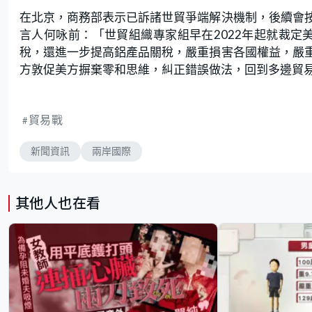
在北京，商務部表示已訴諸世貿爭端解決機制，後續會
言人何咏前：「世貿組織專家組早在2022年起就裁定美
稅，還進一步提高鋁產品關稅，嚴重損害各國權益，嚴
方敦促美方摒棄零和思維，糾正錯誤做法，回到多邊貿
貿易戰
新聞資訊
兩岸國際
其他人也在看