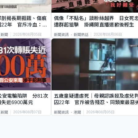
解剖揭長期捱餓、傷痕
偶像「不點名」談粉絲越界 日女死
22年 官斥冷血：同
遭群起狙擊 掛繩開直播道歉後輕生
2026年08月05日
2026年08月06日
頁新聞
新聞資訊
新聞熱話
公安電騙陷阱 分81次
五歲童疑遭虐死｜母親認誤殺及虐兒
失近6900萬元
囚22年 官斥被告殘忍、同類案最惡
2026年08月07日
2026年08月05日
頁新聞
新聞資訊
港聞