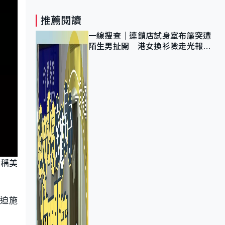
推薦閱讀
一線搜查｜連鎖店試身室布簾突遭
陌生男扯開 港女換衫險走光報
警 全港分店急換實體門
鋒稱美
脅迫施