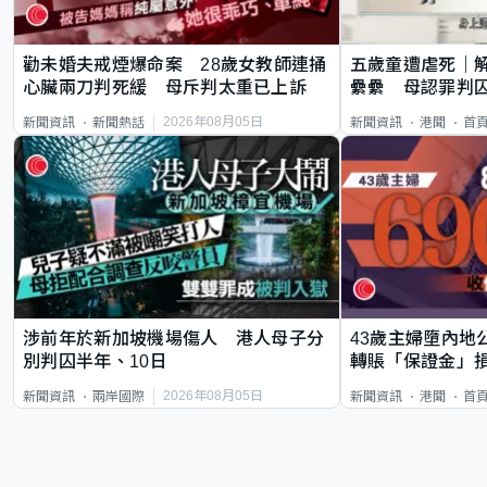
勸未婚夫戒煙爆命案 28歲女教師連捅
五歲童遭虐死｜
心臟兩刀判死緩 母斥判太重已上訴
纍纍 母認罪判囚
類案最惡劣
2026年08月05日
新聞資訊
新聞熱話
新聞資訊
港聞
首
涉前年於新加坡機場傷人 港人母子分
43歲主婦墮內地
別判囚半年、10日
轉賬「保證金」損
2026年08月05日
新聞資訊
兩岸國際
新聞資訊
港聞
首