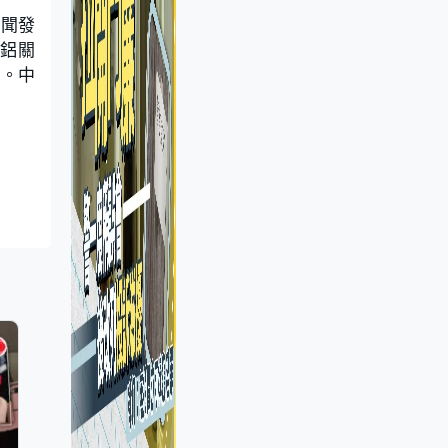
新聞發
鋼鋁關
擊。中