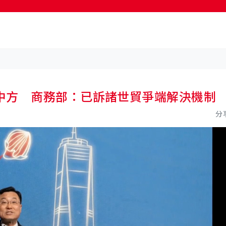
按輸入鍵開始搜尋
中方 商務部：已訴諸世貿爭端解決機制
分