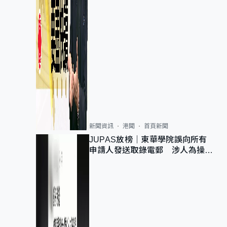
新聞資訊
港聞
首頁新聞
JUPAS放榜｜東華學院誤向所有
申請人發送取錄電郵 涉人為操作
疏忽、影響11,139人