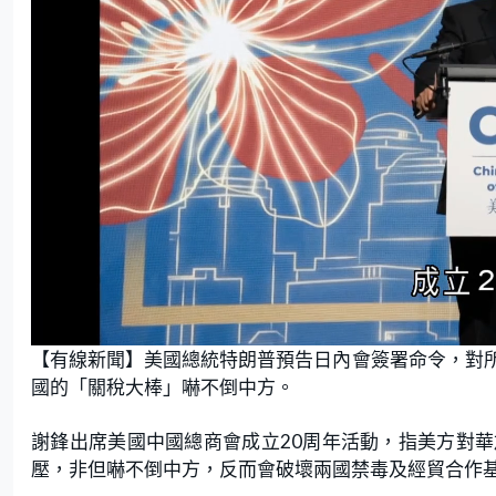
L
U
o
n
【有線新聞】美國總統特朗普預告日內會簽署命令，對
a
m
d
u
e
t
國的「關稅大棒」嚇不倒中方。
d
e
:
3
8
.
謝鋒出席美國中國總商會成立20周年活動，指美方對
7
1
壓，非但嚇不倒中方，反而會破壞兩國禁毒及經貿合作
%