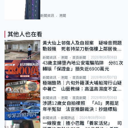
新聞資訊
港聞
其他人也在看
黃大仙上邨傷人及自殺案 疑噪音問題
動殺機 死者持菜刀斬傷樓上鄰居後墮
斃
2026年08月08日
新聞資訊
港聞
首頁新聞
43歲主婦墮內地公安電騙陷阱 分81次
轉賬「保證金」損失近6900萬元
2026年08月07日
新聞資訊
港聞
首頁新聞
極端酷熱｜六旬外籍漢大埔船灣行山疑
中暑亡 山藝教練：高溫高濕度不宜遠
足
2026年08月09日
新聞資訊
港聞
首頁新聞
涉誘12歲女自拍祼照 「A0」男捱足
年半冤獄 法官推翻裁決：抄錯標點
2026年08月06日
新聞資訊
新聞熱話
一線搜查｜揸小巴難「養家活兒」 司