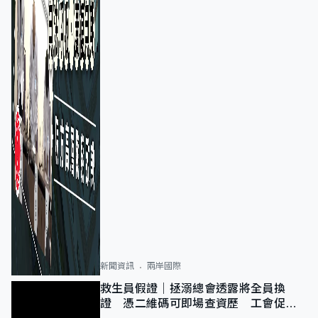
新聞資訊
兩岸國際
救生員假證｜拯溺總會透露將全員換
證 憑二維碼可即場查資歷 工會促加