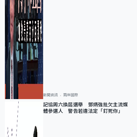
新聞資訊
兩岸國際
記協周六換屆選舉 鄧炳強批欠主流媒
體參選人 警告若違法定「釘死你」