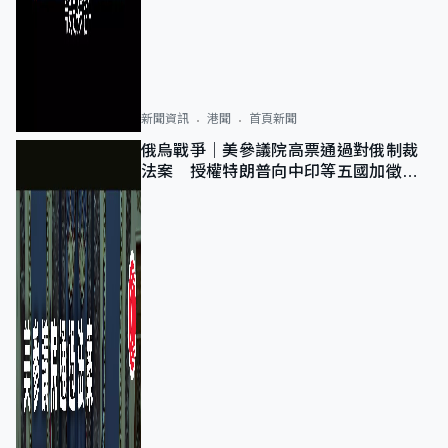
新聞資訊
港聞
首頁新聞
俄烏戰爭｜美參議院高票通過對俄制裁
法案 授權特朗普向中印等五國加徵
100%關稅