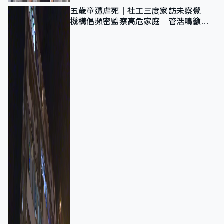
五歲童遭虐死｜社工三度家訪未察覺
機構倡頻密監察高危家庭 管浩鳴籲加
強跨部門協作