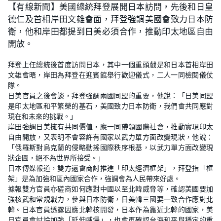
【有線新聞】美國總統拜登展開日本訪問，先後和日皇
德仁及首相岸田文雄會面，拜登強調美國會致力日本防
衛，他和岸田都提到日美必須合作，推動印太地區自由
開放。
拜登上任總統後首度訪問日本，其中一個重頭戲是和日本首相岸田
文雄會晤，岸田為拜登在迎賓館舉行歡迎儀式，二人一同檢閱儀仗
隊。
日美官員之後會談，拜登強調兩國同盟的重要，他說：「日美同盟
是印太地區和平繁榮的基石，美國致力日本防衛，我們會共同應對
現在和未來的挑戰。」
岸田強調日美擁有共同價值，應一同帶領國際社會，推動實現印太
自由開放，又表明不會容許有國家以武力單方面改變現狀，他說：
「俄羅斯對烏克蘭的侵略動搖國際秩序根基，以武力單方面改變現
狀企圖，絕不為世界所接受。」
日本傳媒報道，雙方還會商討推進「印太經濟框架」，拜登指「框
架」是為加強和區內國家合作，強調會為人民帶來好處。
據報雙方官員亦磋商如何應對中國以至北韓威脅等，確認美國要加
強核武和常規戰力，參與日本防衛，日美韓三國要一致合作應對北
韓。日本官員透露因應北韓核開發，日本作為靠近北韓的國家，美
日官員會討論加強「延伸威懾」，也會再確認台海和平與穩定的重