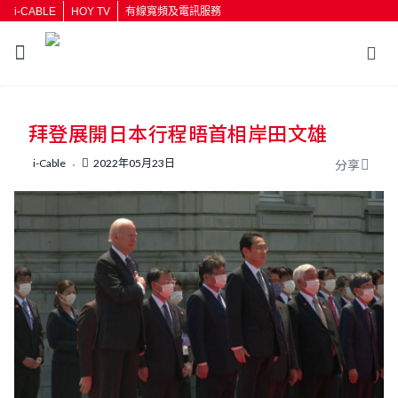
i-CABLE
HOY TV
有線寬頻及電訊服務
返回
拜登展開日本行程晤首相岸田文雄
按輸入鍵開始搜尋
i-Cable
2022年05月23日
分享