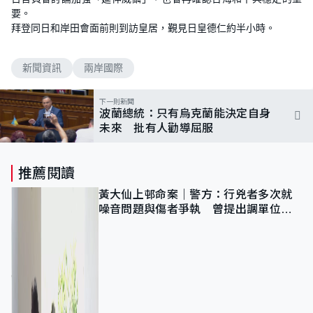
要。
拜登同日和岸田會面前則到訪皇居，覲見日皇德仁約半小時。
新聞資訊
兩岸國際
下一則新聞
波蘭總統：只有烏克蘭能決定自身
未來 批有人勸導屈服
推薦閱讀
黃大仙上邨命案｜警方：行兇者多次就
噪音問題與傷者爭執 曾提出調單位已
獲批