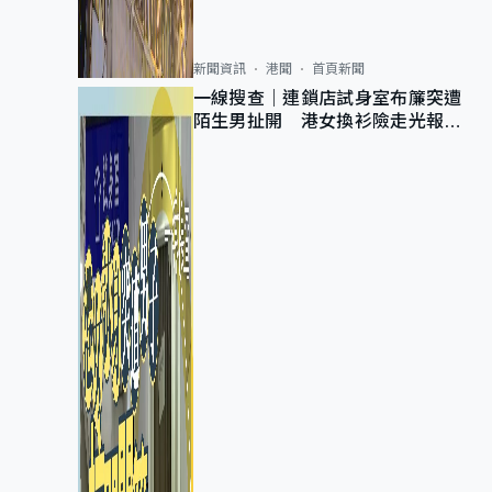
新聞資訊
港聞
首頁新聞
一線搜查｜連鎖店試身室布簾突遭
陌生男扯開 港女換衫險走光報
警 全港分店急換實體門