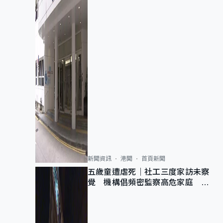
新聞資訊
港聞
首頁新聞
五歲童遭虐死｜社工三度家訪未察
覺 機構倡頻密監察高危家庭 管
浩鳴籲加強跨部門協作