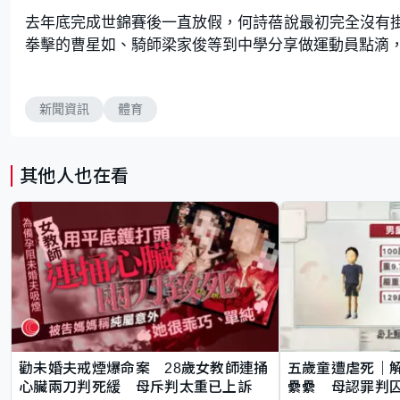
去年底完成世錦賽後一直放假，何詩蓓說最初完全沒有
拳擊的曹星如、騎師梁家俊等到中學分享做運動員點滴
新聞資訊
體育
其他人也在看
勸未婚夫戒煙爆命案 28歲女教師連捅
五歲童遭虐死｜
心臟兩刀判死緩 母斥判太重已上訴
纍纍 母認罪判囚