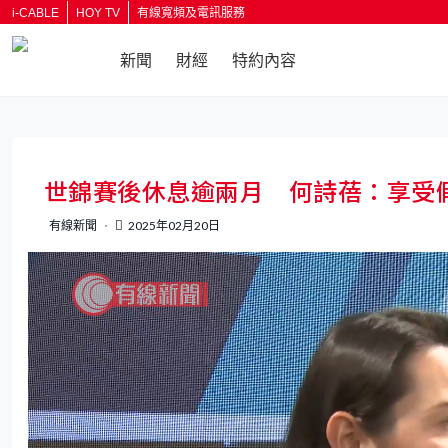
i-CABLE
HOY TV
有線寬頻及電訊服務
新聞
財經
特約內容
返回
世錦賽後休息逾兩月 何詩蓓：享受
有線新聞
2025年02月20日