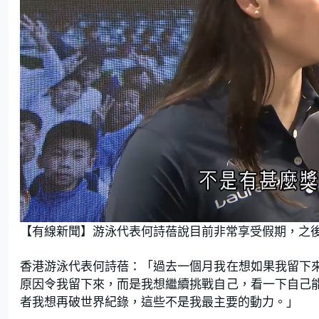
L
U
o
n
【有線新聞】游泳代表何詩蓓說目前非常享受假期，之
a
m
d
u
e
t
d
e
:
香港游泳代表何詩蓓：「過去一個月我在想如果我留下
4
7
.
原因令我留下來，而是我想繼續挑戰自己，看一下自己
3
7
者我想再破世界紀錄，這些不是我最主要的動力。」
%