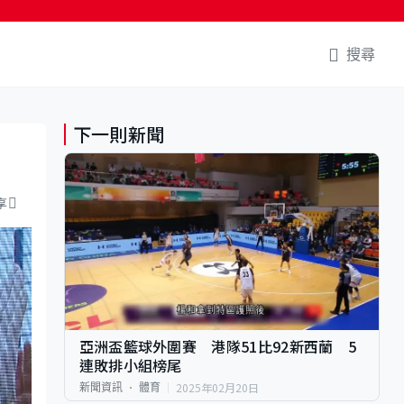
搜尋
下一則新聞
享
亞洲盃籃球外圍賽 港隊51比92新西蘭 5
連敗排小組榜尾
2025年02月20日
新聞資訊
體育