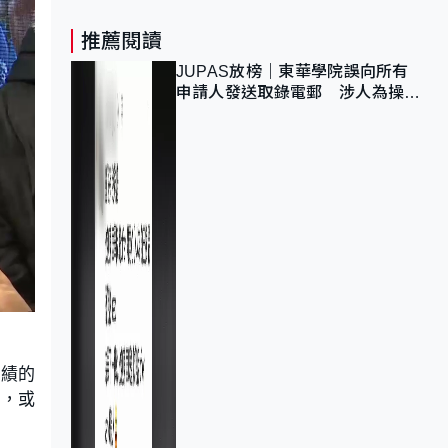
推薦閱讀
JUPAS放榜｜東華學院誤向所有
申請人發送取錄電郵 涉人為操作
疏忽、影響11,139人
成績的
牌，或