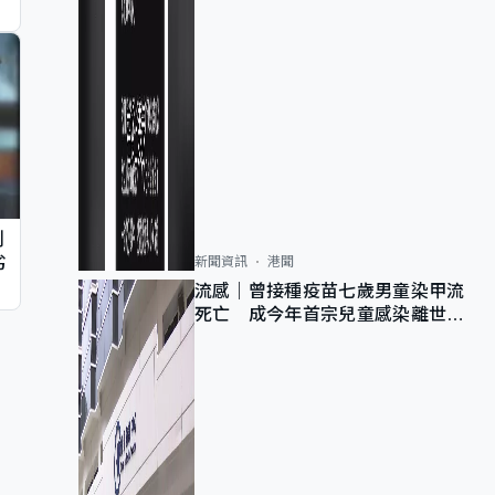
判
劣
新聞資訊
港聞
流感｜曾接種疫苗七歲男童染甲流
死亡 成今年首宗兒童感染離世個
案