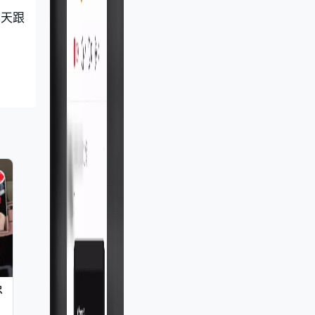
這天跟
忠