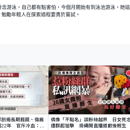
掛念游泳，自己都有點害怕，今個月開始有到泳池游泳，她
，勉勵年輕人在探索過程要勇於嘗試。
解剖揭長期捱餓、傷痕
偶像「不點名」談粉絲越界 日女死
22年 官斥冷血：同
遭群起狙擊 掛繩開直播道歉後輕生