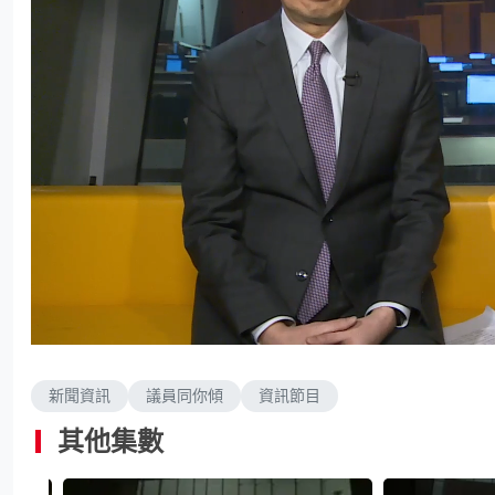
L
U
o
n
a
m
d
u
e
t
d
e
新聞資訊
議員同你傾
資訊節目
:
2
.
0
其他集數
8
%