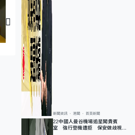
議員同你傾：謝偉銓
議員同你傾：鄧家
新聞資訊
港聞
首頁新聞
22中國人曼谷機場追星闖貴賓
室 強行登機遭拒 保安做歧視手
勢遭紀律處分