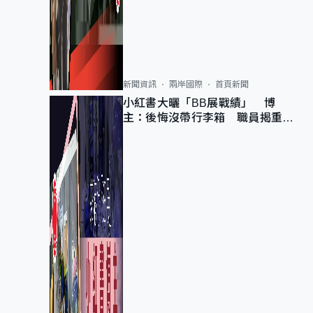
新聞資訊
兩岸國際
首頁新聞
小紅書大曬「BB展戰績」 博
主：後悔沒帶行李箱 職員揭重複
入會「阻止唔到」