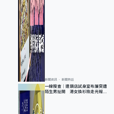
新聞資訊
新聞熱話
一線搜查｜連鎖店試身室布簾突遭
陌生男扯開 港女換衫險走光報
警 全港分店急換實體門