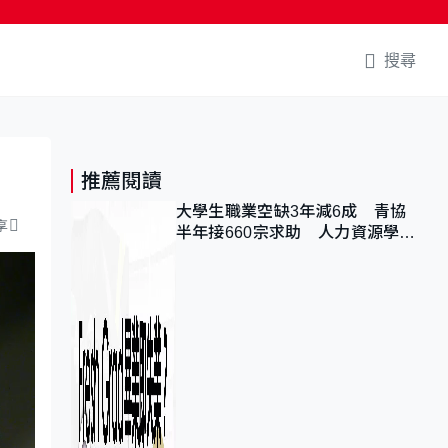
搜尋
推薦閱讀
大學生職業空缺3年減6成 青協
享
半年接660宗求助 人力資源學
會：AI浪潮重整職位需求