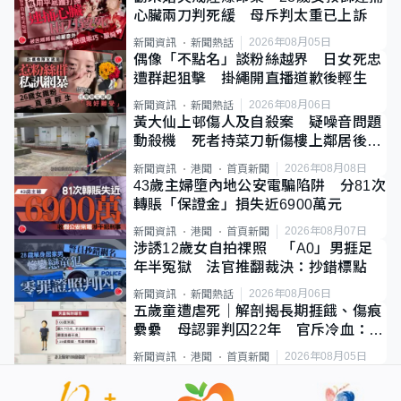
心臟兩刀判死緩 母斥判太重已上訴
2026年08月05日
新聞資訊
新聞熱話
偶像「不點名」談粉絲越界 日女死忠
遭群起狙擊 掛繩開直播道歉後輕生
2026年08月06日
新聞資訊
新聞熱話
黃大仙上邨傷人及自殺案 疑噪音問題
動殺機 死者持菜刀斬傷樓上鄰居後墮
斃
2026年08月08日
新聞資訊
港聞
首頁新聞
43歲主婦墮內地公安電騙陷阱 分81次
轉賬「保證金」損失近6900萬元
2026年08月07日
新聞資訊
港聞
首頁新聞
涉誘12歲女自拍祼照 「A0」男捱足
年半冤獄 法官推翻裁決：抄錯標點
2026年08月06日
新聞資訊
新聞熱話
五歲童遭虐死｜解剖揭長期捱餓、傷痕
纍纍 母認罪判囚22年 官斥冷血：同
類案最惡劣
2026年08月05日
新聞資訊
港聞
首頁新聞