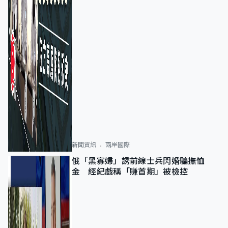
新聞資訊
兩岸國際
俄「黑寡婦」誘前線士兵閃婚騙撫恤
金 經紀戲稱「賺首期」被檢控