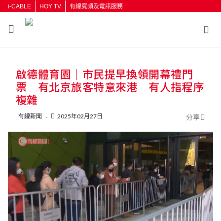
i-CABLE
HOY TV
有線寬頻及電訊服務
返回
啟德體育園｜市民提早換領開幕禮門
按輸入鍵開始搜尋
票 有北京旅客特意來港 有人指程序
複雜
有線新聞
2025年02月27日
分享