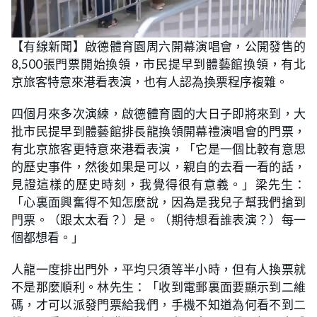
L
U
o
n
【有線新聞】啟德體育園周六開幕演唱會，公開發售的
a
m
d
u
8,500張門票開始換領，市民提早到體藝館換領，有北
e
t
d
e
:
京旅客特意來港看表演，也有人認為換票程序複雜。
2
0
.
四個月來多次演練，啟德體育園的大日子即將來到，大
4
5
批市民提早到體藝館排長龍換領開幕禮演唱會的門票，
%
有北京旅客更特意來港看表演，「它是一個比較有意思
的歷史事件，然後如果是可以，親自的去看一看的話，
見證這樣的歷史時刻，我覺得很有意義。」梁先生：
「心裏面興奮得不知怎麼說，因為是我兒子幫我們搶到
門票。（跟太太看？）是。（期待想看誰表演？）每一
個都想看。」
人龍一度排出門外，平均只須等半小時，但有人換票就
不是那麼順利。林先生：「收到電郵裏面要顯示到二維
碼，才可以派發門票給我們，手機不知道為何看不到二