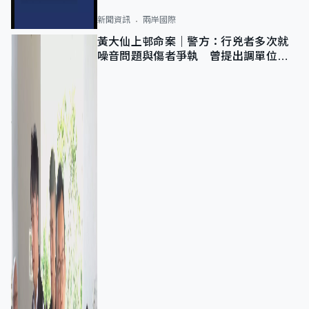
新聞資訊
兩岸國際
黃大仙上邨命案｜警方：行兇者多次就
噪音問題與傷者爭執 曾提出調單位已
獲批