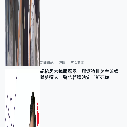
新聞資訊
港聞
首頁新聞
記協周六換屆選舉 鄧炳強批欠主流媒
體參選人 警告若違法定「釘死你」