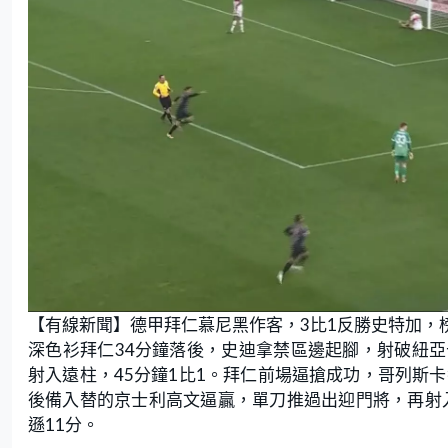
【有線新聞】德甲拜仁慕尼黑作客，3比1反勝史特加，
深色衫拜仁34分鐘落後，史迪拿禁區邊起腳，射破紐
射入遠柱，45分鐘1比1。拜仁前場逼搶成功，哥列斯
後備入替的京士利高文逼贏，單刀推過出迎門將，再射入
遜11分。