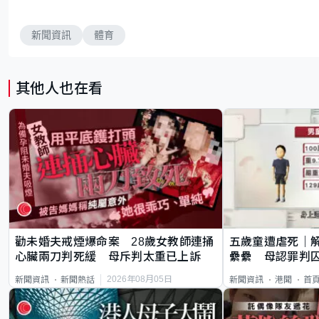
新聞資訊
體育
其他人也在看
勸未婚夫戒煙爆命案 28歲女教師連捅
五歲童遭虐死｜
心臟兩刀判死緩 母斥判太重已上訴
纍纍 母認罪判囚
類案最惡劣
2026年08月05日
新聞資訊
新聞熱話
新聞資訊
港聞
首