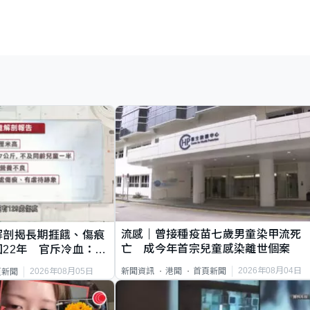
流感｜曾接種疫苗七歲男童染甲流死
解剖揭長期捱餓、傷痕
亡 成今年首宗兒童感染離世個案
22年 官斥冷血：同
2026年08月04日
新聞資訊
港聞
首頁新聞
2026年08月05日
頁新聞