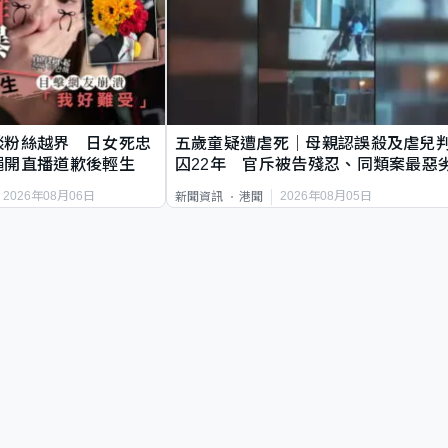
談粉絲越界 日女死忠
五歲童疑遭虐死｜母親認誤殺及虐兒
繩開直播道歉後輕生
囚22年 官斥被告殘忍、同類案最惡
2026年08月06日
2026年08月05日
新聞資訊
港聞