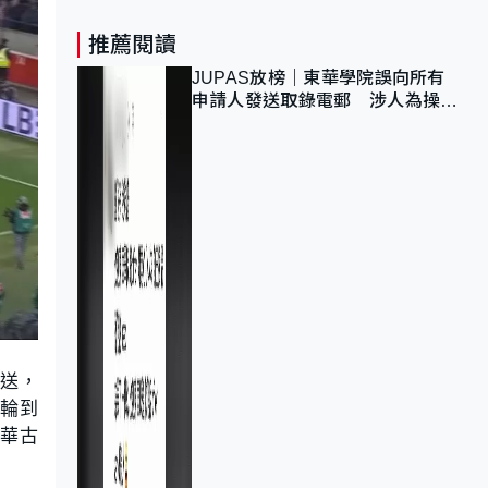
推薦閱讀
JUPAS放榜｜東華學院誤向所有
申請人發送取錄電郵 涉人為操作
疏忽、影響11,139人
傳送，
。輪到
利華古