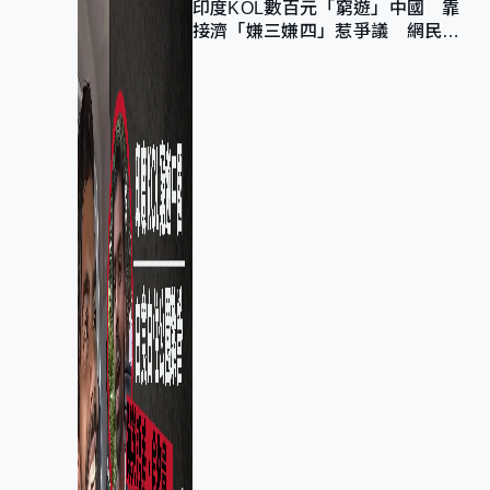
印度KOL數百元「窮遊」中國 靠
接濟「嫌三嫌四」惹爭議 網民：
不歡迎劣質旅客