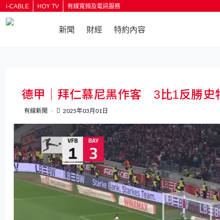
i-CABLE
HOY TV
有線寬頻及電訊服務
新聞
財經
特約內容
返回
德甲｜拜仁慕尼黑作客 3比1反勝史
有線新聞
2025年03月01日