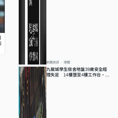
判
劣
新聞資訊
港聞
九龍城學生宿舍地盤39歲安全經
理失足 14樓墮至4樓工作台、送
院不治