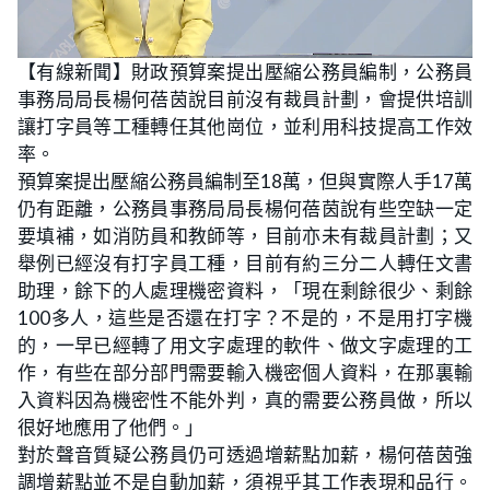
L
U
o
n
【有線新聞】財政預算案提出壓縮公務員編制，公務員
a
m
d
u
事務局局長楊何蓓茵說目前沒有裁員計劃，會提供培訓
e
t
d
e
:
讓打字員等工種轉任其他崗位，並利用科技提高工作效
2
3
率。
.
5
預算案提出壓縮公務員編制至18萬，但與實際人手17萬
7
%
仍有距離，公務員事務局局長楊何蓓茵說有些空缺一定
要填補，如消防員和教師等，目前亦未有裁員計劃；又
舉例已經沒有打字員工種，目前有約三分二人轉任文書
助理，餘下的人處理機密資料，「現在剩餘很少、剩餘
100多人，這些是否還在打字？不是的，不是用打字機
的，一早已經轉了用文字處理的軟件、做文字處理的工
作，有些在部分部門需要輸入機密個人資料，在那裏輸
入資料因為機密性不能外判，真的需要公務員做，所以
很好地應用了他們。」
對於聲音質疑公務員仍可透過增薪點加薪，楊何蓓茵強
調增薪點並不是自動加薪，須視乎其工作表現和品行。