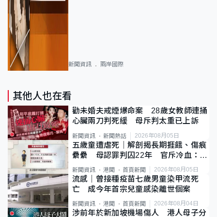
新聞資訊
兩岸國際
其他人也在看
勸未婚夫戒煙爆命案 28歲女教師連捅
心臟兩刀判死緩 母斥判太重已上訴
2026年08月05日
新聞資訊
新聞熱話
五歲童遭虐死｜解剖揭長期捱餓、傷痕
纍纍 母認罪判囚22年 官斥冷血：同
類案最惡劣
2026年08月05日
新聞資訊
港聞
首頁新聞
流感｜曾接種疫苗七歲男童染甲流死
亡 成今年首宗兒童感染離世個案
2026年08月04日
新聞資訊
港聞
首頁新聞
涉前年於新加坡機場傷人 港人母子分