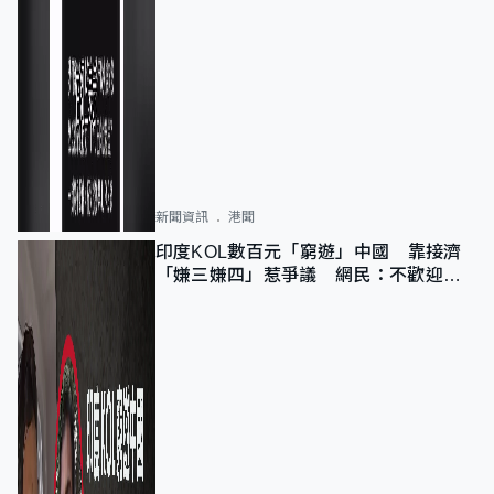
新聞資訊
港聞
印度KOL數百元「窮遊」中國 靠接濟
「嫌三嫌四」惹爭議 網民：不歡迎劣
質旅客