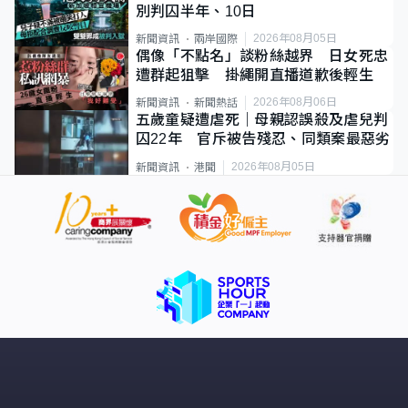
別判囚半年、10日
2026年08月05日
新聞資訊
兩岸國際
偶像「不點名」談粉絲越界 日女死忠
遭群起狙擊 掛繩開直播道歉後輕生
2026年08月06日
新聞資訊
新聞熱話
五歲童疑遭虐死｜母親認誤殺及虐兒判
囚22年 官斥被告殘忍、同類案最惡劣
2026年08月05日
新聞資訊
港聞