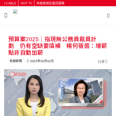
i-CABLE
HOY TV
有線寬頻及電訊服務
返回
預算案2025｜指現無公務員裁員計
按輸入鍵開始搜尋
劃 仍有空缺要填補 楊何蓓茵：增薪
點非自動加薪
有線新聞
2025年03月02日
分享