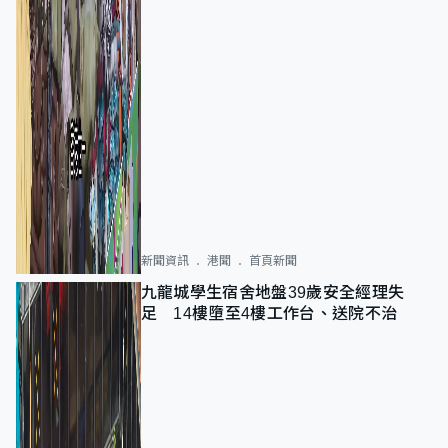
新聞資訊
港聞
首頁新聞
九龍城學生宿舍地盤39歲安全經理失
足 14樓墮至4樓工作台、送院不治