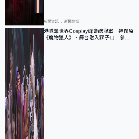
新聞資訊
新聞熱話
港隊奪世界Cosplay峰會總冠軍 神還原
《魔物獵人》、舞台融入獅子山 參賽
者：讓大家認識香港