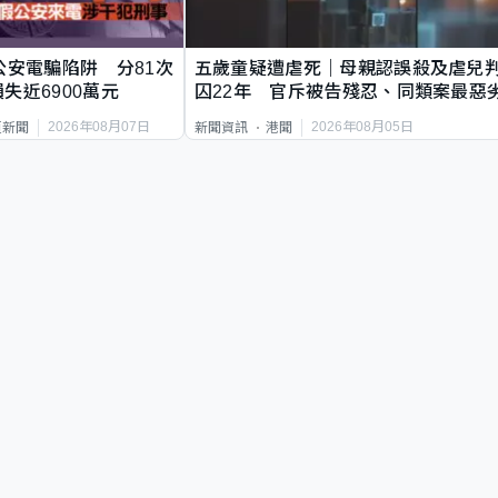
公安電騙陷阱 分81次
五歲童疑遭虐死｜母親認誤殺及虐兒
失近6900萬元
囚22年 官斥被告殘忍、同類案最惡
2026年08月07日
2026年08月05日
頁新聞
新聞資訊
港聞