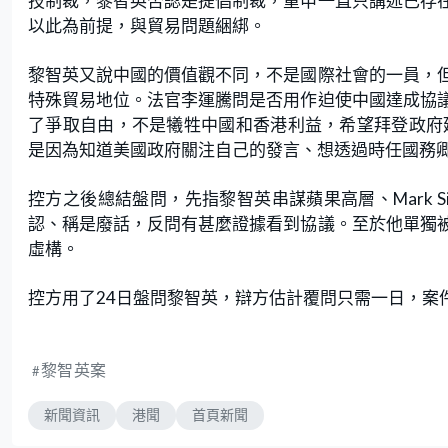
技制裁，黎智英否認是提倡制裁，重申一直只講述已存
以此為前提，與貿易問題綑綁。
黎智英又說中國的價值觀不同，不是國際社會的一員，
特殊貿易地位。法官李運騰問是否用作迫使中國達成協
了爭取自由，不是犧牲中國和香港利益，希望拜登政府延續
是因為知道美國政府關注自己的發言、想透過時任國務
控方之後總結盤問，先指黎智英串謀蘋果高層、Mark 
認、稱是廢話，反問有甚麼證據看到協議。至於他單獨
虛構。
控方用了24日盤問黎智英，辯方估計覆問只需一日，案
黎智英案
新聞資訊
港聞
首頁新聞