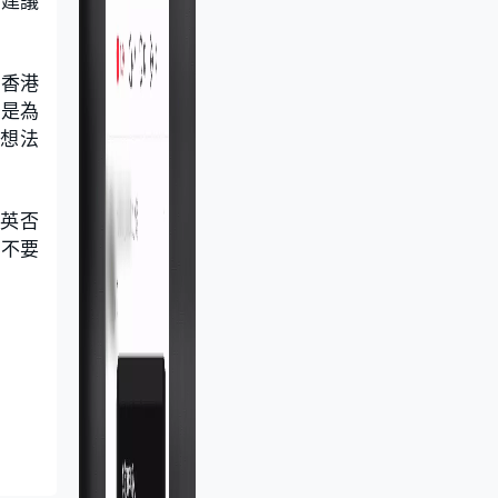
輯建議
銷香港
稱是為
及想法
智英否
方不要