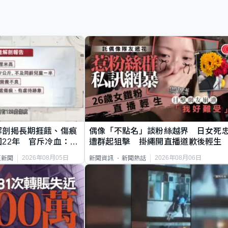
解剖揭長期捱餓、傷痕
偶像「不點名」談粉絲越界 日女死
22年 官斥冷血：同
遭群起狙擊 掛繩開直播道歉後輕生
2026年08月05日
2026年08月06日
頁新聞
新聞資訊
新聞熱話