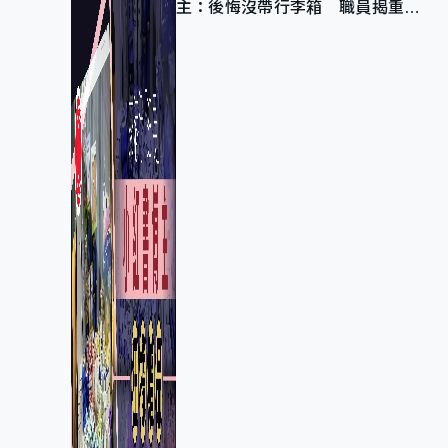
主：後悔沒帶行李箱 職員揭重複
入會「阻止唔到」