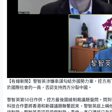
L
U
o
n
【有線新聞】黎智英涉嫌串謀勾結外國勢力案，控方用
a
m
d
u
e
t
於國際社會的一員，否認支持西方分裂中國。
d
e
:
3
3
.
黎智英第50日作供，控方最後圍繞制裁議題盤問。問
3
3
科技合作要將香港和新疆議題聯繫起來，黎智英庭上稱
%