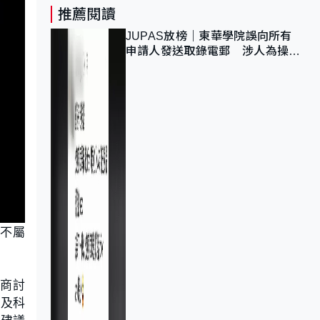
推薦閱讀
JUPAS放榜｜東華學院誤向所有
申請人發送取錄電郵 涉人為操作
疏忽、影響11,139人
，不屬
中商討
提及科