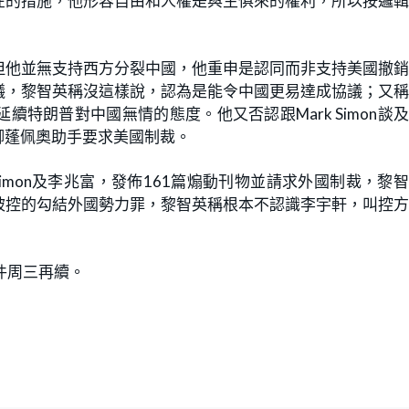
在的措施，他形容自由和人權是與生俱來的權利，所以按邏
但他並無支持西方分裂中國，他重申是認同而非支持美國撤
議，黎智英稱沒這樣說，認為是能令中國更易達成協議；又
特朗普對中國無情的態度。他又否認跟Mark Simon談
卿蓬佩奧助手要求美國制裁。
Simon及李兆富，發佈161篇煽動刊物並請求外國制裁，黎
被控的勾結外國勢力罪，黎智英稱根本不認識李宇軒，叫控
件周三再續。