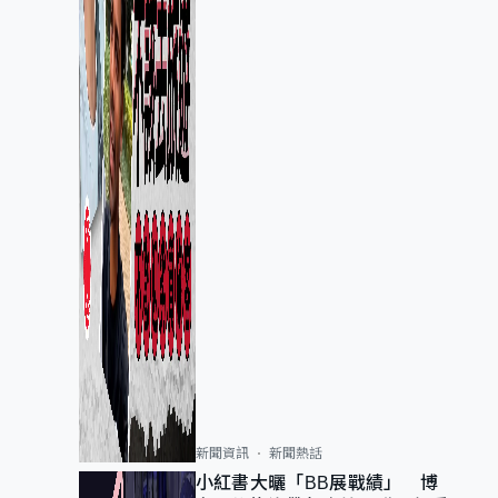
新聞資訊
新聞熱話
小紅書大曬「BB展戰績」 博