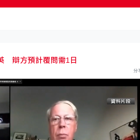
英 辯方預計覆問需1日
分