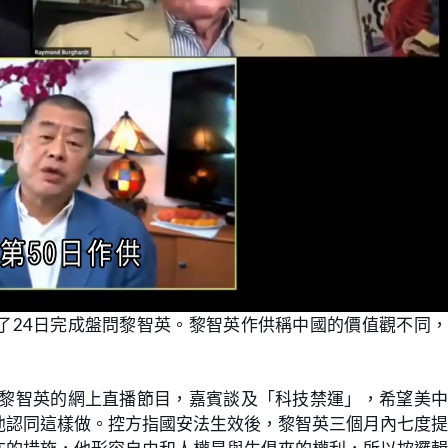
了24日完成盤問黎智英。黎智英作供稱中國的價值觀不同
到黎智英的網上直播節目，嘉賓談及「科技禁運」，希望美
他認同這樣做。控方指國安法生效後，黎智英三個月內七度