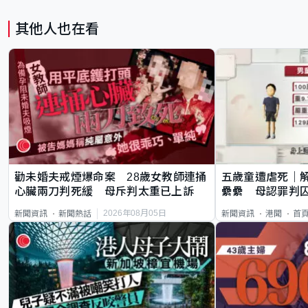
其他人也在看
勸未婚夫戒煙爆命案 28歲女教師連捅
五歲童遭虐死｜
心臟兩刀判死緩 母斥判太重已上訴
纍纍 母認罪判囚
類案最惡劣
2026年08月05日
新聞資訊
新聞熱話
新聞資訊
港聞
首