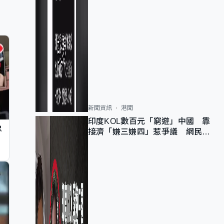
新聞資訊
港聞
印度KOL數百元「窮遊」中國 靠
忠
接濟「嫌三嫌四」惹爭議 網民：
不歡迎劣質旅客