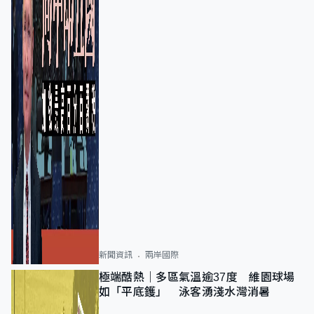
新聞資訊
兩岸國際
極端酷熱｜多區氣溫逾37度 維園球場
如「平底鑊」 泳客湧淺水灣消暑