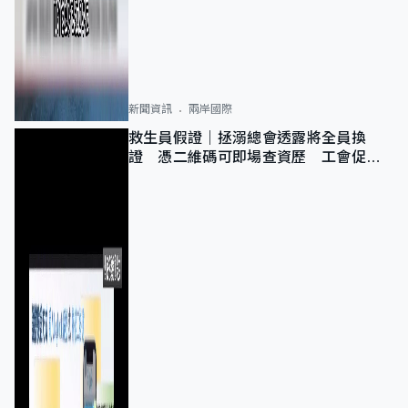
新聞資訊
兩岸國際
救生員假證｜拯溺總會透露將全員換
證 憑二維碼可即場查資歷 工會促加
強巡查