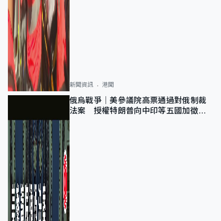
新聞資訊
港聞
俄烏戰爭｜美參議院高票通過對俄制裁
法案 授權特朗普向中印等五國加徵
100%關稅