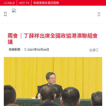
i-CABLE
HOY TV
有線寬頻及電訊服務
返回
兩會｜丁薛祥出席全國政協港澳聯組會
按輸入鍵開始搜尋
議
有線新聞
2025年03月06日
分享