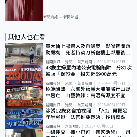
新聞資訊
新聞熱話
其他人也在看
黃大仙上邨傷人及自殺案 疑噪音問題
動殺機 死者持菜刀斬傷樓上鄰居後墮
斃
2026年08月08日
新聞資訊
港聞
首頁新聞
43歲主婦墮內地公安電騙陷阱 分81次
轉賬「保證金」損失近6900萬元
2026年08月07日
新聞資訊
港聞
首頁新聞
極端酷熱｜六旬外籍漢大埔船灣行山疑
中暑亡 山藝教練：高溫高濕度不宜遠
足
2026年08月09日
新聞資訊
港聞
首頁新聞
涉誘12歲女自拍祼照 「A0」男捱足
年半冤獄 法官推翻裁決：抄錯標點
2026年08月06日
新聞資訊
新聞熱話
一線搜查｜揸小巴難「養家活兒」 司