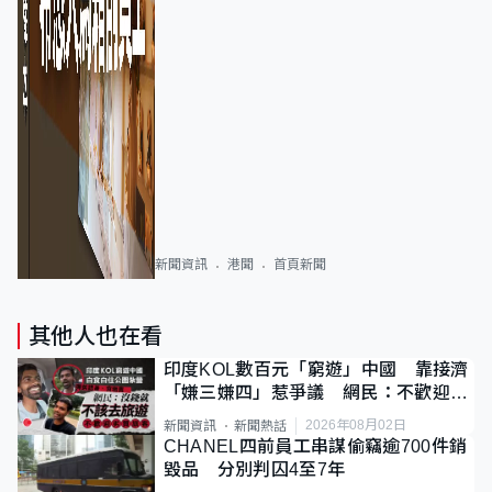
新聞資訊
港聞
首頁新聞
其他人也在看
印度KOL數百元「窮遊」中國 靠接濟
「嫌三嫌四」惹爭議 網民：不歡迎劣
質旅客
2026年08月02日
新聞資訊
新聞熱話
CHANEL四前員工串謀偷竊逾700件銷
毀品 分別判囚4至7年