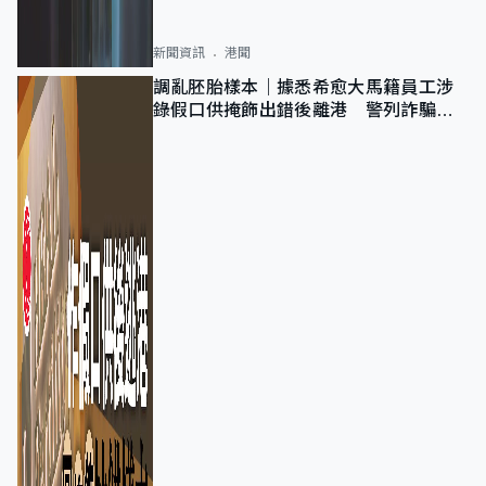
新聞資訊
港聞
調亂胚胎樣本｜據悉希愈大馬籍員工涉
錄假口供掩飾出錯後離港 警列詐騙
正通緝在逃人士