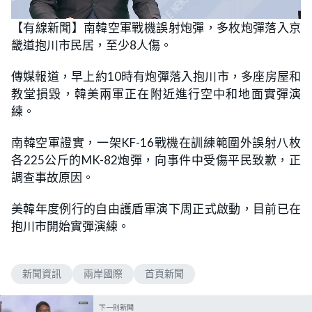
L
U
o
n
【有線新聞】南韓空軍戰機誤射炮彈，多枚炮彈落入京
a
m
d
u
畿道抱川市民居，至少8人傷。
e
t
d
e
:
3
傳媒報道，早上約10時有炮彈落入抱川市，多座房屋和
0
.
教堂損毀，韓美兩軍正在附近進行空中和地面實彈演
2
8
練。
%
南韓空軍證實，一架KF-16戰機在訓練範圍外誤射八枚
各225公斤的MK-82炮彈，向事件中受傷平民致歉，正
調查事故原因。
美韓年度例行的自由護盾軍演下周正式啟動，目前已在
抱川市開始實彈演練。
新聞資訊
兩岸國際
首頁新聞
下一則新聞