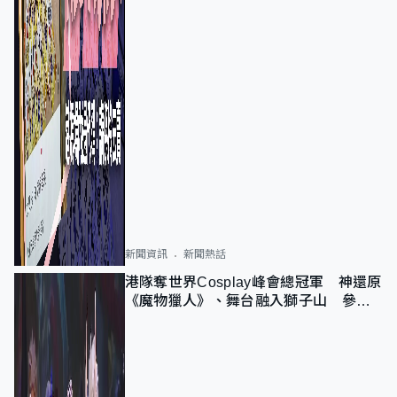
新聞資訊
新聞熱話
港隊奪世界Cosplay峰會總冠軍 神還原
《魔物獵人》、舞台融入獅子山 參賽
者：讓大家認識香港