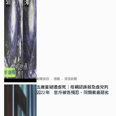
新聞資訊
港聞
首頁新聞
五歲童疑遭虐死｜母親認誤殺及虐兒判
囚22年 官斥被告殘忍、同類案最惡劣