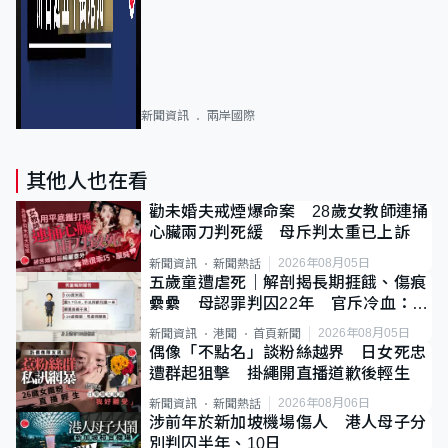
新聞資訊
兩岸國際
其他人也在看
勸未婚夫戒煙爆命案 28歲女教師連捅
心臟兩刀判死緩 母斥判太重已上訴
2026年08月05日
新聞資訊
新聞熱話
五歲童遭虐死｜解剖揭長期捱餓、傷痕
纍纍 母認罪判囚22年 官斥冷血：同
類案最惡劣
2026年08月05日
新聞資訊
港聞
首頁新聞
偶像「不點名」談粉絲越界 日女死忠
遭群起狙擊 掛繩開直播道歉後輕生
2026年08月06日
新聞資訊
新聞熱話
涉前年於新加坡機場傷人 港人母子分
別判囚半年、10日