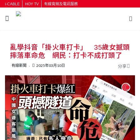
i-CABLE
HOY TV
有線寬頻及電訊服務
返回
亂學抖音「掛火車打卡」 35歲女撼頭
按輸入鍵開始搜尋
摔落車命危 網民：打卡不成打頭了
有線新聞
2025年03月10日
分享