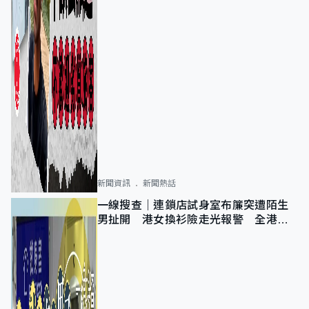
新聞資訊
新聞熱話
一線搜查｜連鎖店試身室布簾突遭陌生
男扯開 港女換衫險走光報警 全港分
店急換實體門