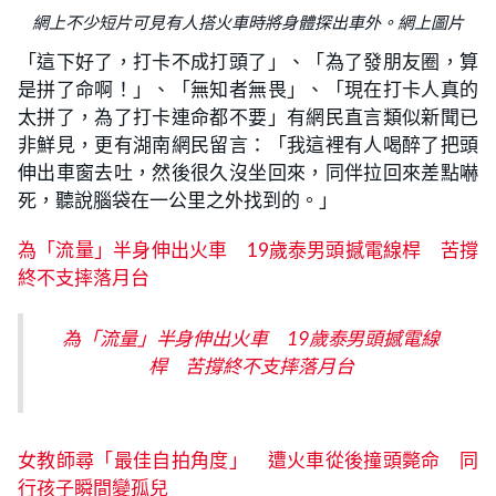
網上不少短片可見有人搭火車時將身體探出車外。網上圖片
「這下好了，打卡不成打頭了」、「為了發朋友圈，算
是拼了命啊！」、「無知者無畏」、「現在打卡人真的
太拼了，為了打卡連命都不要」有網民直言類似新聞已
非鮮見，更有湖南網民留言：「我這裡有人喝醉了把頭
伸出車窗去吐，然後很久沒坐回來，同伴拉回來差點嚇
死，聽說腦袋在一公里之外找到的。」
為「流量」半身伸出火車 19歲泰男頭撼電線桿 苦撐
終不支摔落月台
為「流量」半身伸出火車 19歲泰男頭撼電線
桿 苦撐終不支摔落月台
女教師尋「最佳自拍角度」 遭火車從後撞頭斃命 同
行孩子瞬間變孤兒