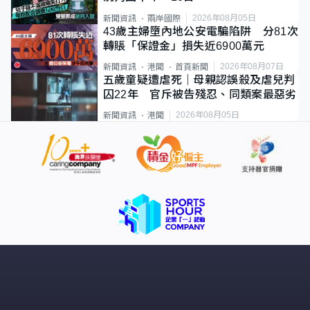
2026年08月05日
新聞資訊
兩岸國際
43歲主婦墮內地公安電騙陷阱 分81次
轉賬「保證金」損失近6900萬元
2026年08月07日
新聞資訊
港聞
首頁新聞
五歲童疑遭虐死｜母親認誤殺及虐兒判
囚22年 官斥被告殘忍、同類案最惡劣
2026年08月05日
新聞資訊
港聞