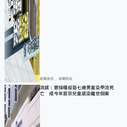
新聞資訊
新聞熱話
流感｜曾接種疫苗七歲男童染甲流死
亡 成今年首宗兒童感染離世個案