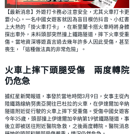
【最新消息】外遊打卡務必注意安全，尤其火車打卡更
要小心。一名中國女遊客就因為盲目模仿抖音、小紅書
上大熱的「掛火車打卡」，在斯里蘭卡搭火車時將身體
探出車外，未料頭部突然撞上鐵路隧道，摔下火車受重
傷。當地資深導遊直言過去幾年許多人因此受傷，甚至
喪生，「這種做法真的非常危險」。
火車上摔下頭腿受傷 兩度轉院
仍危急
據紅星新聞報道，事發於當地時間3月9日，女事主從內
陸鐵路線納努奧亞開往巴杜拉的火車，在伊達爾加辛納
隧道附近從行駛的火車上摔下受重傷。受傷中國女遊客
今年35歲，頭部撞上伊達爾加辛納第19號鐵路隧道，事
後立即被送往附近醫院急救，之後兩度轉院。醫院消息
稱她的頭部和腿部受傷嚴重，情況仍然危急。