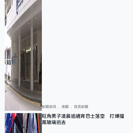
新聞資訊
港聞
首頁新聞
旺角男子凌晨追通宵巴士落空 打爆擋
風玻璃逃去