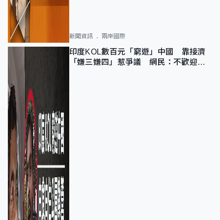
新聞資訊
兩岸國際
印度KOL數百元「窮遊」中國 靠接濟
「嫌三嫌四」惹爭議 網民：不歡迎劣
質旅客