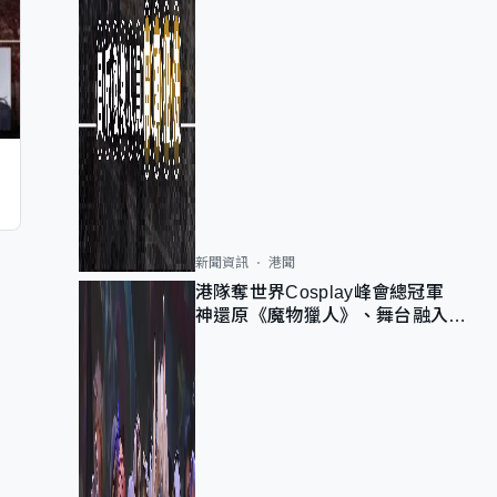
新聞資訊
港聞
港隊奪世界Cosplay峰會總冠軍
神還原《魔物獵人》、舞台融入獅
子山 參賽者：讓大家認識香港