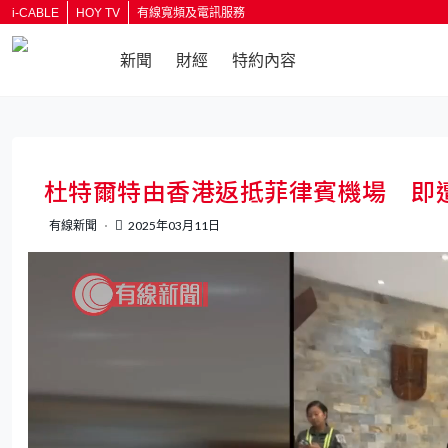
i-CABLE
HOY TV
有線寬頻及電訊服務
新聞
財經
特約內容
返回
杜特爾特由香港返抵菲律賓機場 即
有線新聞
2025年03月11日