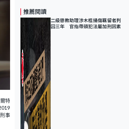
推薦閱讀
二級懲教助理涉木棍捅傷羈留者判
囚三年 官指帶頭犯法屬加刑因素
特爾特
019
際刑事