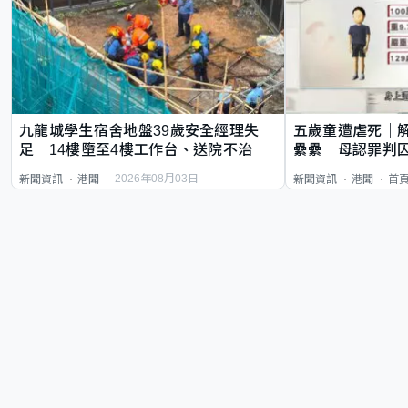
九龍城學生宿舍地盤39歲安全經理失
五歲童遭虐死｜
足 14樓墮至4樓工作台、送院不治
纍纍 母認罪判囚
類案最惡劣
2026年08月03日
新聞資訊
港聞
新聞資訊
港聞
首