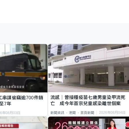
流感｜曾接種疫苗七歲男童染甲流死
工串謀偷竊逾700件銷
亡 成今年首宗兒童感染離世個案
至7年
2026年08月04日
新聞資訊
港聞
首頁新聞
26年08月03日