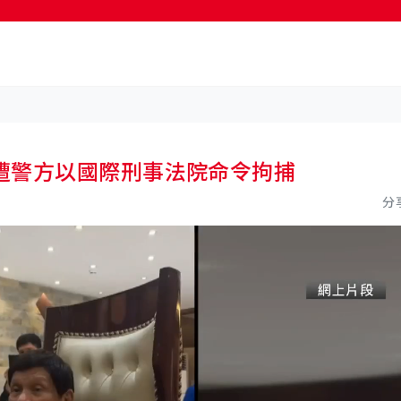
按輸入鍵開始搜尋
遭警方以國際刑事法院命令拘捕
分