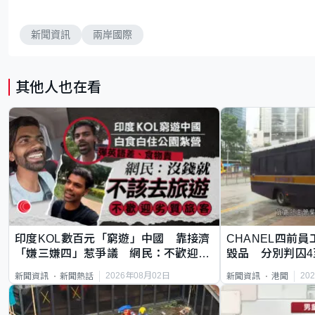
新聞資訊
兩岸國際
其他人也在看
印度KOL數百元「窮遊」中國 靠接濟
CHANEL四前員
「嫌三嫌四」惹爭議 網民：不歡迎劣
毀品 分別判囚4
質旅客
2026年08月02日
20
新聞資訊
新聞熱話
新聞資訊
港聞