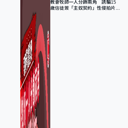
教會牧師一人分飾兩角 誘騙15
歲信徒簽「主奴契約」性侵拍片
官斥濫用教友信任、二審判囚9年