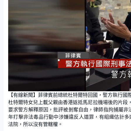
L
U
o
n
【有線新聞】菲律賓前總統杜特爾特回國，警方執行國
a
m
d
u
e
t
杜特爾特女兒上載父親由香港返抵馬尼拉機場後的片段
d
e
:
要求警方解釋原因，批評被剝奪自由，律師指拘捕屬非法。
5
7
.
年打擊非法毒品行動中涉嫌違反人道罪，有組織估計多達
4
5
法院，所以沒有管轄權。
%