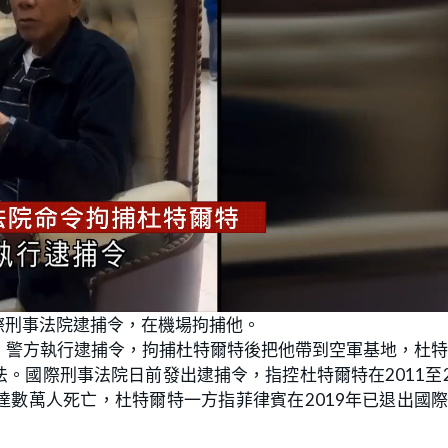
際刑事法院逮捕令，在機場拘捕他。
，警方執行逮捕令，拘捕杜特爾特後把他帶到空軍基地，杜
國際刑事法院日前發出逮捕令，指控杜特爾特在2011至2
數萬人死亡，杜特爾特一方指菲律賓在2019年已退出國