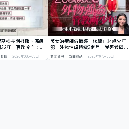
解剖揭長期捱餓、傷痕
美女治療師借輔導「誘騙」14歲少年
22年 官斥冷血：同
犯 外物性虐持續3個月 受害者母：
要保護其他人
2026年08月05日
2026年07月30日
頁新聞
新聞資訊
新聞熱話