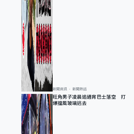
新聞資訊
新聞熱話
旺角男子凌晨追通宵巴士落空 打
爆擋風玻璃逃去