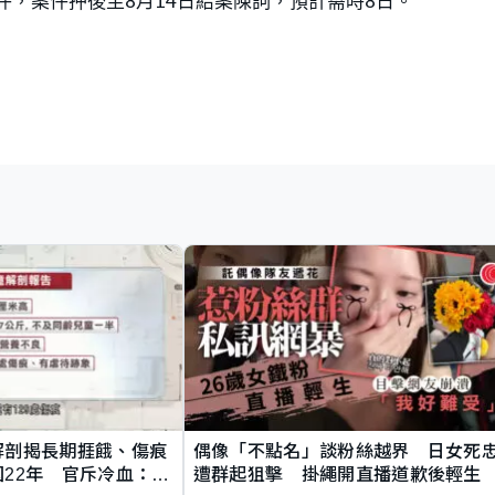
件，案件押後至8月14日結案陳詞，預計需時8日。
解剖揭長期捱餓、傷痕
偶像「不點名」談粉絲越界 日女死
22年 官斥冷血：同
遭群起狙擊 掛繩開直播道歉後輕生