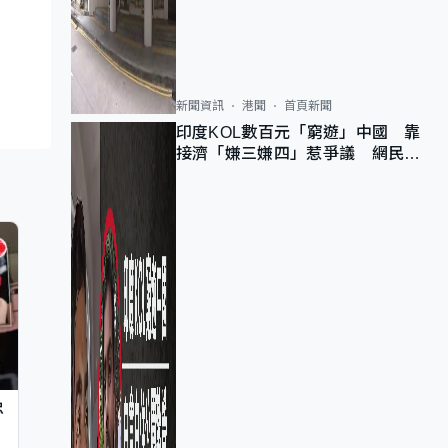
新聞資訊
港聞
首頁新聞
印度KOL數百元「窮遊」中國 靠
接濟「嫌三嫌四」惹爭議 網民：
不歡迎劣質旅客
忠