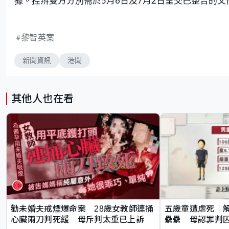
據。控辨雙方分別需於5月6日及7月2日呈交已整合的文
黎智英案
新聞資訊
港聞
其他人也在看
勸未婚夫戒煙爆命案 28歲女教師連捅
五歲童遭虐死｜
心臟兩刀判死緩 母斥判太重已上訴
纍纍 母認罪判囚