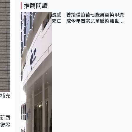
推薦閱讀
流感｜曾接種疫苗七歲男童染甲流
死亡 成今年首宗兒童感染離世個
案
的補充
、新西
關鍵證