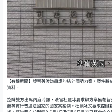
【有線新聞】黎智英涉嫌串謀勾結外國勢力案，案件將於
資料。
控辯雙方出席內庭聆訊，法官杜麗冰要求辯方準備黎智
蘭等實行普通法國家的國安案案例。杜麗冰又要求控辯